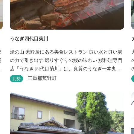
うなぎ四代目菊川
湯の山 素粋居にある美食レストラン 良い水と良い炭
の力で引き出す 選りすぐりの鰻の味わい 鰻料理専門
店「うなぎ 四代目菊川」は、良質のうなぎ一本丸ご
だ
とを蒲焼にした「一本うなぎ」で知られます。大き
三重郡菰野町
北勢
さも太さも極上の鰻を厳選し、皮をパリッと焼き上
げても身質がフワッとやわらかい、贅沢な食感を実
現。 鮮度抜群の鰻を毎日捌き、良質の炭で焼き立て
を供します。素材から炭まで、鰻の美味しさを熟...