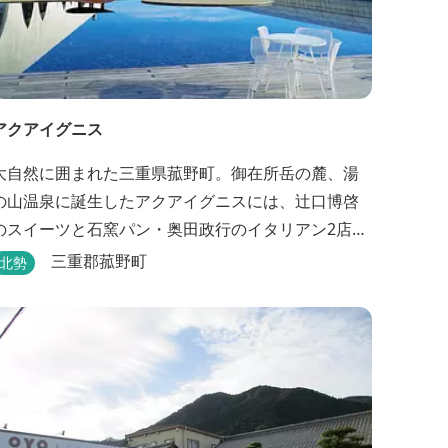
アクアイグニス
大自然に囲まれた三重県菰野町。御在所岳の麓、湯
の山温泉に誕生したアクアイグニスには、辻󠄀口博啓
のスイーツと石窯パン・奥田政行のイタリアン2店
舗・笠原将弘の和食・源泉100％掛け流しの温泉・宿
三重郡菰野町
北勢
泊棟・離れ宿・苺ハウス・ギャラリーなど、様々な
『癒し』と『食』が集結しております。 【『癒し』
の追求 】 ◆源泉100%掛け流し「片岡温泉」 片岡温
泉は、地下1,200ｍより湯口で約42℃の...