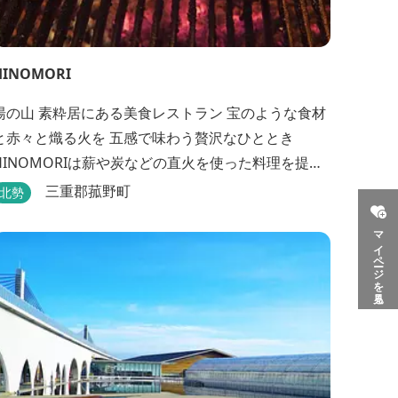
HINOMORI
湯の山 素粋居にある美食レストラン 宝のような食材
と赤々と熾る火を 五感で味わう贅沢なひととき
HINOMORIは薪や炭などの直火を使った料理を提供
します。炎が消えて熾火になる瞬間の上品な香りを
三重郡菰野町
北勢
海産物にまとわせたり、熟成させた上質な牛肉を塊
マイページを見る
でじっくりとローストしたり。炎が生み出す味わい
の繊細さと豪快さをコースでお楽しみください。料
理監修は、フランスで活躍するシェフ・手島竜司。
...