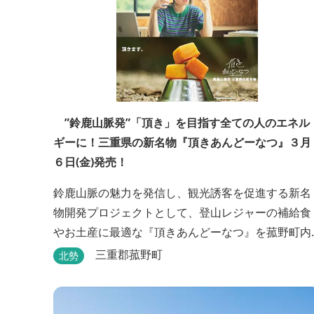
”鈴鹿山脈発”「頂き」を目指す全ての人のエネル
ギーに！三重県の新名物『頂きあんどーなつ』３月
６日(金)発売！
鈴鹿山脈の魅力を発信し、観光誘客を促進する新名
物開発プロジェクトとして、登山レジャーの補給食
やお土産に最適な『頂きあんどーなつ』を菰野町内
の老舗和菓子店「岩嶋屋」から2026年3月6日（金
三重郡菰野町
北勢
より販売を開始いたしました。 ■商品コンセプト：
自分だけの「頂き」を目指す人を応援 「山に登る目
的が人それぞれであるように、仕事や人生の目標