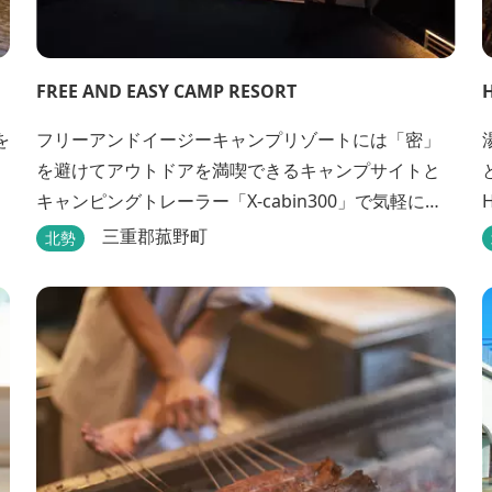
FREE AND EASY CAMP RESORT
を
フリーアンドイージーキャンプリゾートには「密」
を避けてアウトドアを満喫できるキャンプサイトと
キャンピングトレーラー「X-cabin300」で気軽に非
日常的な空間を楽しめるX-cabinトレーラーサイト、
三重郡菰野町
北勢
日帰り手ぶらBBQやドッグラン・ドッグサロン、貸
切サウナ施設などを完備、キャンプしながら併設し
ている片岡温泉「アクアイグニス」の入浴利用もで
きるキャンプリゾートです。
探