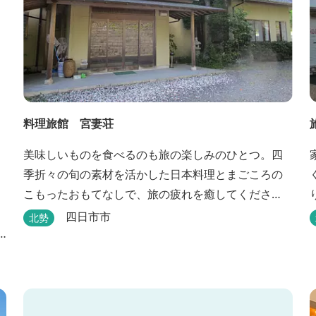
料理旅館 宮妻荘
美味しいものを食べるのも旅の楽しみのひとつ。四
季折々の旬の素材を活かした日本料理とまごころの
こもったおもてなしで、旅の疲れを癒してくださ
い。
四日市市
北勢
）