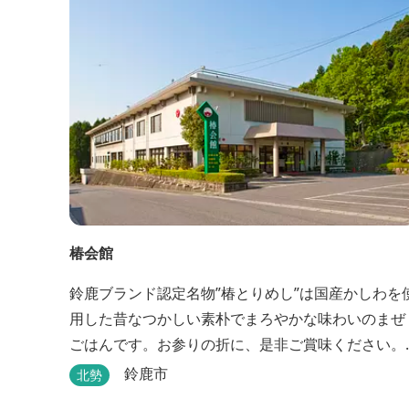
（頂き）も人それぞれ。どんな『頂き』を目指す人
も、頑...
椿会館
鈴鹿ブランド認定名物”椿とりめし”は国産かしわを
用した昔なつかしい素朴でまろやかな味わいのまぜ
ごはんです。お参りの折に、是非ご賞味ください。
お土産・婚礼・研修・宿泊・ご宴会もご案内してお
鈴鹿市
北勢
ります。