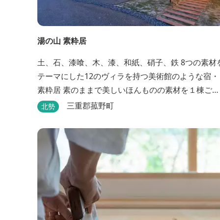
湯の山 素粋居
土、石、漆喰、木、漆、和紙、硝子、鉄 8つの素材
テーマにした12のヴィラを持つ美術館のような宿・
素粋居 素のままで美しいほんものの素材を１棟ごと
に選び、時とともに味わいの増す12棟のヴィラをつ
三重郡菰野町
北勢
くりました。現代美術・工芸・古美術・アンティー
クをしつらえた空間は、 とびきり居心地が良い美術
館のよう。次はあのヴィラで素材とアートに触れた
い。 そんな滞在の楽しみが広がります。 「そ...