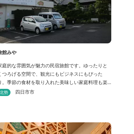
旅館みや
家庭的な雰囲気が魅力の民宿旅館です。ゆったりと
くつろげる空間で、観光にもビジネスにもぴった
り。季節の食材を取り入れた美味しい家庭料理も楽
しめます。
四日市市
北勢