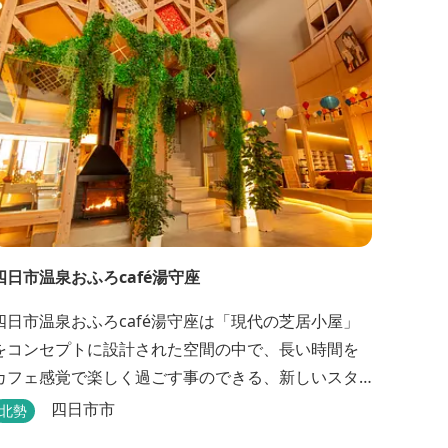
四日市温泉おふろcafé湯守座
四日市温泉おふろcafé湯守座は「現代の芝居小屋」
をコンセプトに設計された空間の中で、長い時間を
カフェ感覚で楽しく過ごす事のできる、新しいスタ
イルのサービスを提供する温浴施設です。 挽きたて
四日市市
北勢
コーヒーやコミック、雑誌、マッサージチェア、Wi-