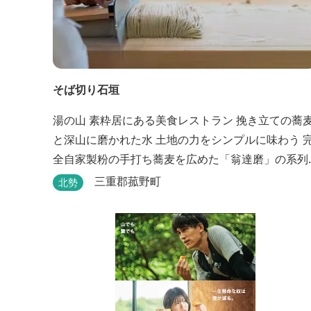
そば切り石垣
湯の山 素粋居にある美食レストラン 挽き立ての蕎麦
と深山に磨かれた水 土地の力をシンプルに味わう 完
全自家製粉の手打ち蕎麦を広めた「翁達磨」の系列
で、ミシュラン1つ星の「なにわ翁」で研鑽を積ん
三重郡菰野町
北勢
石垣雄介氏が開業した「そば切り石垣」。 翁伝統の
完全自家製粉による二八蕎麦を踏襲し、蕎麦と酒を
シンプルに楽しむ店を実現しました。国産蕎麦の香
りを存分に引き出す、湯の山温泉の天然の水の力...