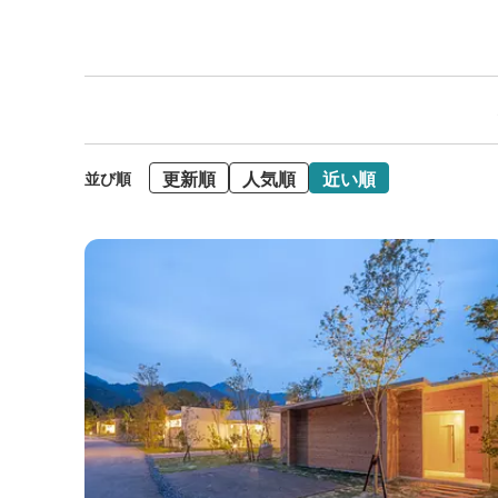
更新順
人気順
近い順
並び順