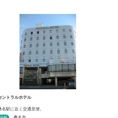
セントラルホテル
桑名駅に近く交通至便。
桑名市
北勢