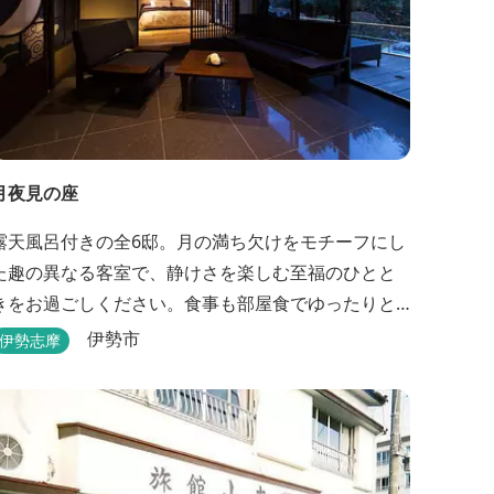
月夜見の座
露天風呂付きの全6邸。月の満ち欠けをモチーフにし
た趣の異なる客室で、静けさを楽しむ至福のひとと
きをお過ごしください。食事も部屋食でゆったりと
楽しめます。
伊勢市
伊勢志摩