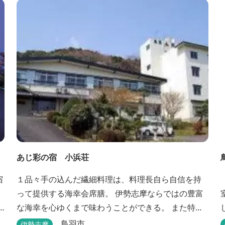
あじ彩の宿 小浜荘
宿
１品々手の込んだ繊細料理は、料理長自ら自信を持
って提供する海幸会席膳。 伊勢志摩ならではの豊富
な海幸を心ゆくまで味わうことができる。 また特典
付プランや限定プランもあるのでお見逃しなく。
鳥羽市
伊勢志摩