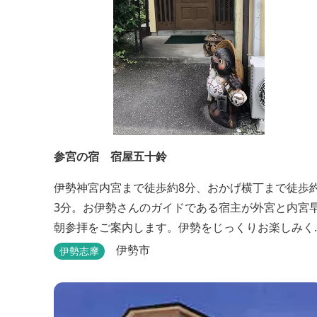
参宮の宿 宿屋五十鈴
伊勢神宮内宮まで徒歩約8分、おかげ横丁まで徒歩
3分。お伊勢さんのガイドである宿主が外宮と内宮
朝参拝をご案内します。伊勢をじっくりお楽しみく
ださい。
伊勢市
伊勢志摩