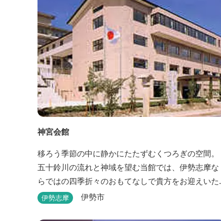
神宮会館
移ろう季節の中に静かにたたずむくつろぎの空間。
五十鈴川の流れと神域を望む当館では、伊勢志摩な
らではの四季折々のおもてなしで貴方をお迎えいた
します。伊勢神宮（内宮）に歩いて５分。早朝参拝
伊勢市
伊勢志摩
を体験できます。