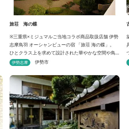
旅荘 海の蝶
※三重県×ミジュマルご当地コラボ商品取扱店舗 伊勢
志摩鳥羽 オーシャンビューの宿 「旅荘 海の蝶」。
ひとクラス上を求めて設計された華やかな空間や鳥
羽随一の景観など、上質な美味とおもてなしをお約
伊勢市
伊勢志摩
束します。 海の蝶ならではのゆとりの休日をお過ご
くださ
し下さいませ。
》 10：00まで 【御