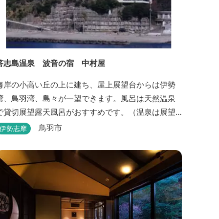
答志島温泉 波音の宿 中村屋
海岸の小高い丘の上に建ち、屋上展望台からは伊勢
湾、鳥羽湾、島々が一望できます。風呂は天然温泉
で貸切展望露天風呂がおすすめです。（温泉は展望
大浴場のみとなります。）
鳥羽市
伊勢志摩