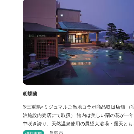
胡蝶蘭
※三重県×ミジュマルご当地コラボ商品取扱店舗 （
泊施設内売店にて取扱） 館内は美しい蘭の花が一年
中咲き誇り、天然温泉使用の展望大浴場・露天とも
海一望。目の前の海を望みながら、ゆったりとした
鳥羽市
伊勢志摩