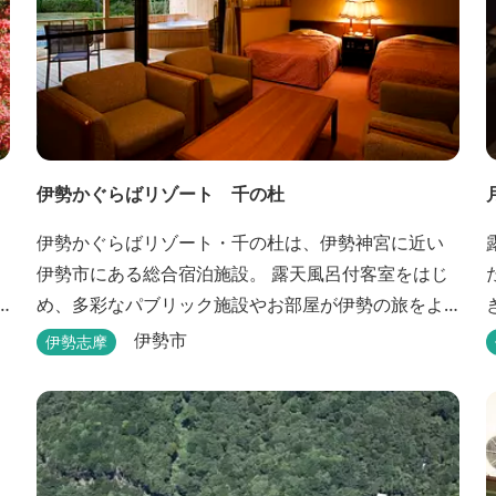
伊勢かぐらばリゾート 千の杜
伊勢かぐらばリゾート・千の杜は、伊勢神宮に近い
伊勢市にある総合宿泊施設。 露天風呂付客室をはじ
め、多彩なパブリック施設やお部屋が伊勢の旅をよ
り思い出深いものにしてくれます。 また、広大な敷
伊勢市
伊勢志摩
地内にはテニスコート、野球場を始めとしたスポー
ツ施設や、ウォータースライダーを有する流水プー
ル、お子様が楽しめる児童遊園など、様々なアウト
ドア施設がございます。杜の自然を感じながら、充
実した伊勢の一日を...