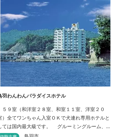
っている・・そんな気持ちになる宿です。 館内には2
つの大浴場と趣の異なる３つの貸切露天風呂を楽し
めます。
鳥羽わんわんパラダイスホテル
５９室（和洋室２８室、和室１１室、洋室２０
室）全てワンちゃん入室ＯＫで犬連れ専用ホテルと
しては国内最大級です。 グルーミングルーム、プ
ール、モーターボート等ワンちゃんと楽しむ施設も
鳥羽市
伊勢志摩