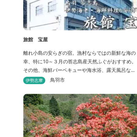
旅館 宝屋
離れ小島の安らぎの宿。漁村ならではの新鮮な海の
幸、特に10～３月の答志島産天然ふぐがおすすめ。
その他、海鮮バーベキューや海水浴、露天風呂な
ど。
鳥羽市
伊勢志摩