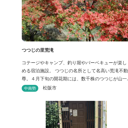
つつじの里荒滝
コテージやキャンプ、釣り堀やバーベキューが楽し
める宿泊施設。 つつじの名所として名高い荒滝不動
尊。４月下旬の開花期には、数千株のつつじが山一
面を赤く染め、辺りの山の新緑と見事なコントラス
松阪市
中南勢
トを織り成します。 松阪の観光情報は、松阪観光イ
ンフォメーションサイト ワクワク松阪 ...