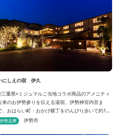
いにしえの宿 伊久
※三重県×ミジュマルご当地コラボ商品のアメニティ
古来のお伊勢参りを伝える湯宿。伊勢神宮内宮ま
で、おはらい町・おかげ横丁をのんびり歩いて約15
分。 部屋・風呂の前に広がる豊かな森は、そのまま
伊勢市
伊勢志摩
内宮の森へと連なっています。 お伊勢さんとつなが