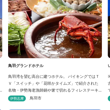
鳥羽グランドホテル
鳥羽湾を望む高台に建つホテル。 バイキングではＴ
Ｖ「スイッチ」や「花咲かタイムズ」で紹介された
名物・伊勢海老漁師鍋や箸で切れるフィレステーキ
等を、会席料理では新鮮な伊勢志摩の食材をお楽し
鳥羽市
伊勢志摩
みいただけます。