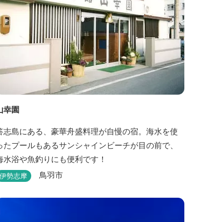
山幸園
答志島にある、豪華舟盛料理が自慢の宿。海水を使
ったプールもあるサンシャインビーチが目の前で、
海水浴や魚釣りにも便利です！
鳥羽市
伊勢志摩