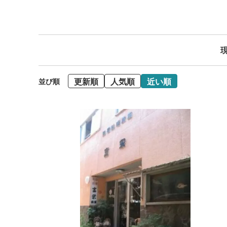
現
更新順
人気順
近い順
並び順