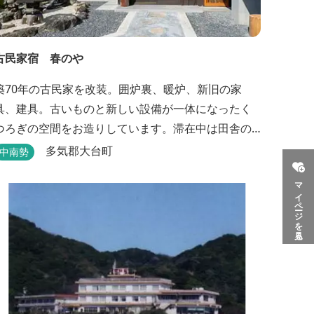
古民家宿 春のや
築70年の古民家を改装。囲炉裏、暖炉、新旧の家
具、建具。古いものと新しい設備が一体になったく
つろぎの空間をお造りしています。滞在中は田舎の
のんびりした時間、再生古民家の快適さをお楽しみ
多気郡大台町
中南勢
い。 【時間】 《 チェックイン 》 15：00～
マイページを見る
20：00の間にお願いいたします。 《 チェックアウト
利用料金】 一日一組様１棟貸し
（定員５名） 一...