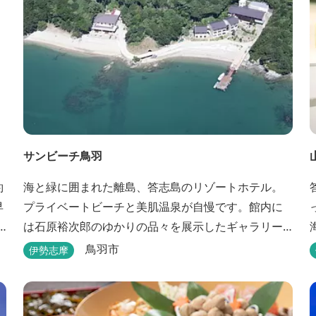
サンビーチ鳥羽
約
海と緑に囲まれた離島、答志島のリゾートホテル。
早
プライベートビーチと美肌温泉が自慢です。館内に
は石原裕次郎のゆかりの品々を展示したギャラリー
もあります。
鳥羽市
伊勢志摩