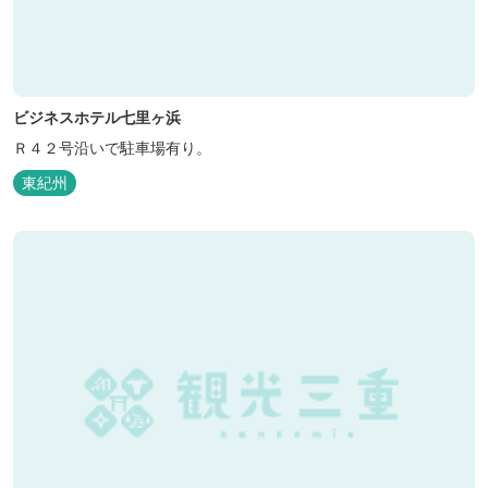
ビジネスホテル七里ヶ浜
Ｒ４２号沿いで駐車場有り。
東紀州