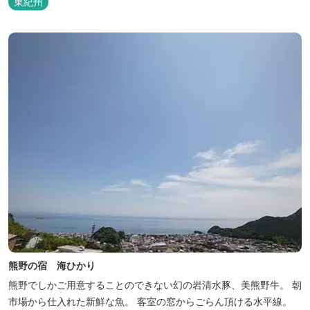
東紀州
熊野の宿 海ひかり
熊野でしかご用意することのできない幻の岩清水豚、美熊野牛。 朝
市場から仕入れた新鮮な魚。 客室の窓からごらん頂ける水平線。