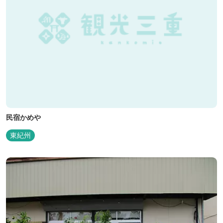
民宿かめや
東紀州