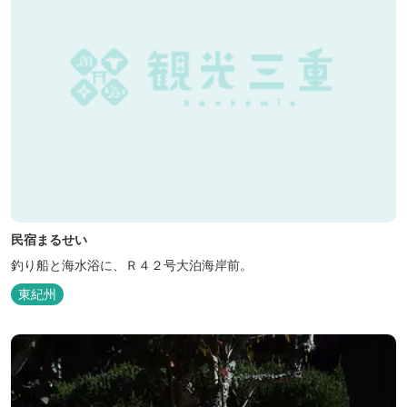
民宿まるせい
釣り船と海水浴に、Ｒ４２号大泊海岸前。
東紀州