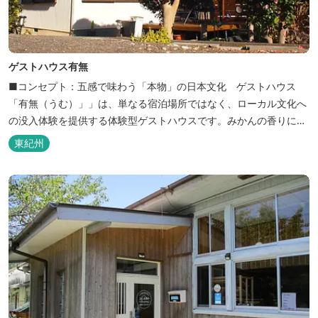
ゲストハウス有無
■コンセプト：五感で味わう「本物」の日本文化 ゲストハウス
「有無（うむ）」」は、単なる宿泊場所ではなく、ローカル文化へ
の没入体験を提供する体験型ゲストハウスです。みかんの香りに包
まれ、歴史ある世界遺産を巡り、日本の原風景に触れる。「本物」
東紀州
の日本文化を巡る冒険がここから始まります。 「年中みかんのとれ
るまち」にある当館は、ご宿泊のお客様にその時期に採れた旬の
「ウエルカムみかん」や無農薬野菜の...