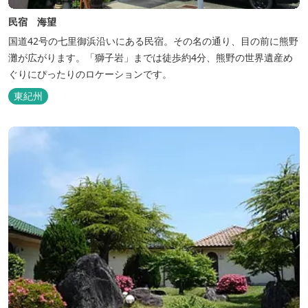
民宿 海望
国道42号の七里御浜沿いにある民宿。その名の通り、目の前に熊野
灘が広がります。「獅子岩」までは徒歩約4分、熊野の世界遺産め
ぐりにぴったりのロケーションです。
東紀州