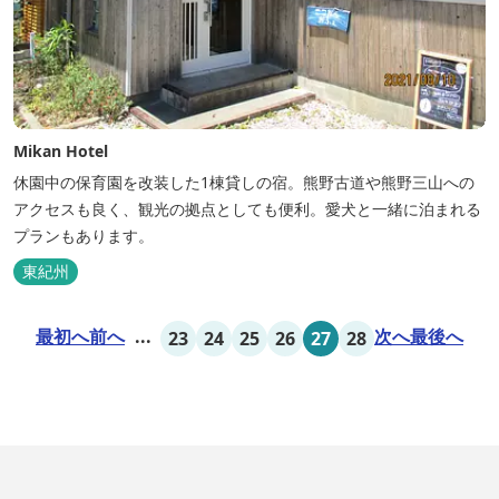
Mikan Hotel
休園中の保育園を改装した1棟貸しの宿。熊野古道や熊野三山への
アクセスも良く、観光の拠点としても便利。愛犬と一緒に泊まれる
プランもあります。
東紀州
最初へ
前へ
...
次へ
最後へ
23
24
25
26
27
28