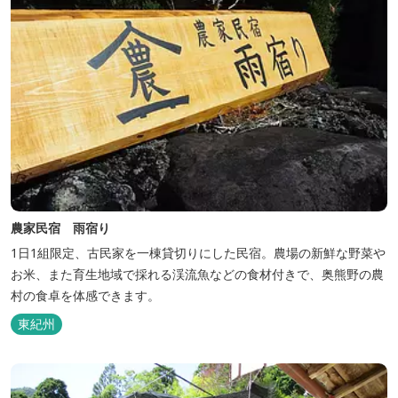
農家民宿 雨宿り
1日1組限定、古民家を一棟貸切りにした民宿。農場の新鮮な野菜や
お米、また育生地域で採れる渓流魚などの食材付きで、奥熊野の農
村の食卓を体感できます。
東紀州