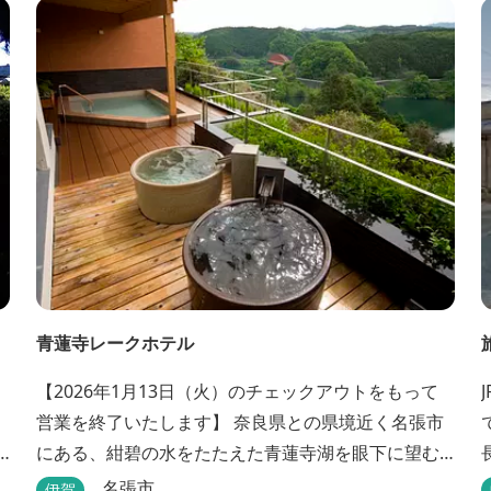
青蓮寺レークホテル
。
【2026年1月13日（火）のチェックアウトをもって
営業を終了いたします】 奈良県との県境近く名張市
にある、紺碧の水をたたえた青蓮寺湖を眼下に望む
ホテル。自家源泉の「香落渓（こおちだに）温泉」
名張市
伊賀