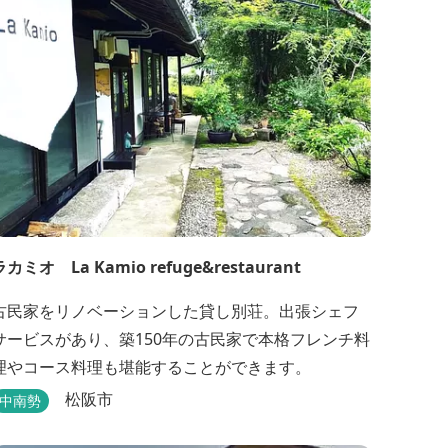
ラカミオ La Kamio refuge&restaurant
古民家をリノベーションした貸し別荘。出張シェフ
サービスがあり、築150年の古民家で本格フレンチ料
理やコース料理も堪能することができます。
松阪市
中南勢