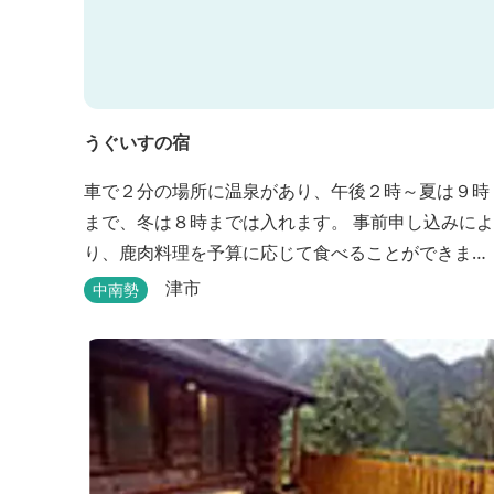
うぐいすの宿
車で２分の場所に温泉があり、午後２時～夏は９時
まで、冬は８時までは入れます。 事前申し込みによ
り、鹿肉料理を予算に応じて食べることができま
す。 春から秋は、宿の前の畑で収穫体験ができ、そ
津市
中南勢
の野菜で夕食もできます。