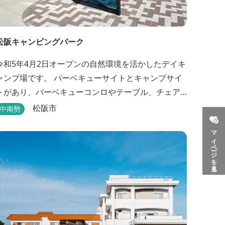
松阪キャンピングパーク
令和5年4月2日オープンの自然環境を活かしたデイキ
ャンプ場です。 バーベキューサイトとキャンプサイ
トがあり、バーベキューコンロやテーブル、チェア
などのレンタルもあります。 また、バーベキューサ
松阪市
中南勢
イトは屋根があり雨でも利用いただけます！ 皆さ
マイページを見る
ん、ぜひご利用ください！