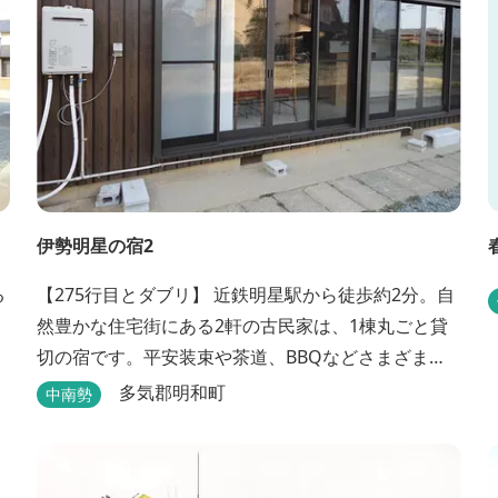
伊勢明星の宿2
る
【275行目とダブリ】 近鉄明星駅から徒歩約2分。自
然豊かな住宅街にある2軒の古民家は、1棟丸ごと貸
切の宿です。平安装束や茶道、BBQなどさまざまな
体験も楽しめます
多気郡明和町
中南勢