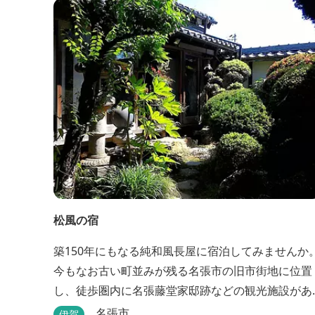
松風の宿
築150年にもなる純和風長屋に宿泊してみませんか
今もなお古い町並みが残る名張市の旧市街地に位置
し、徒歩圏内に名張藤堂家邸跡などの観光施設があ
ります。
名張市
伊賀