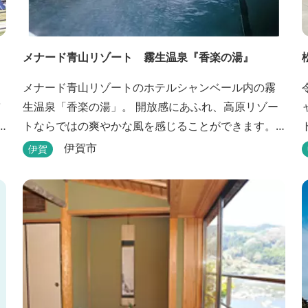
メナード青山リゾート 霧生温泉『香楽の湯』
メナード青山リゾートのホテルシャンベール内の霧
生温泉「香楽の湯」。 開放感にあふれ、高原リゾー
トならではの爽やかな風を感じることができます。
ハーブをお湯にひたし、すがすがしい香りに心あら
伊賀市
伊賀
われる「香りの湯」は、特に女性の方に人気です。
その他、広々とした空間とたっぷりのお湯が魅力の
「大浴場」、高原の景色を満喫できる「露天風
呂」、さらに「ミストサウナ」の合計4種のお湯をお
楽しみいただけま...