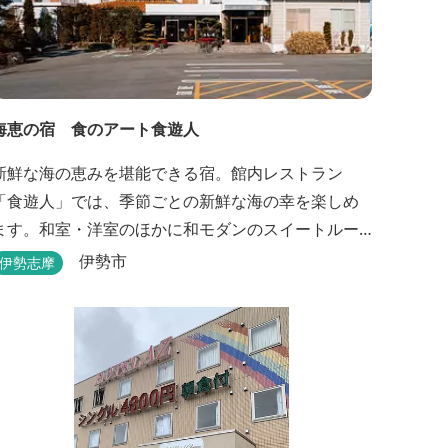
海恵の宿 食のアート食遊人
新鮮な海の恵みを堪能できる宿。館内レストラン
「食遊人」では、季節ごとの新鮮な海の幸を楽しめ
ます。和室・洋室のほかに和モダンのスイートルー
ムもあります。
伊勢市
伊勢志摩