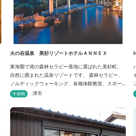
火の谷温泉 美杉リゾートホテルＡＮＮＥＸ
東海圏で発の森林セラピー基地に選ばれた美杉町。
自然に囲まれた温泉リゾートです。 森林セラピー、
ノルディックウォーキング、各種体験教室、スポー
ツ、グルメ、湯遊び、自然探検思いのまま。思いき
津市
中南勢
り遊んだ後は温泉でゆったり、のんびり。お料理は
和洋バイキングに豪華会席料理。バイキングでは、
毎日餅つき、夏は流しそうめん等のイベントも開催
しています。 ５つの貸切風呂に、展望風呂付き客
室、露天風呂・ジ...