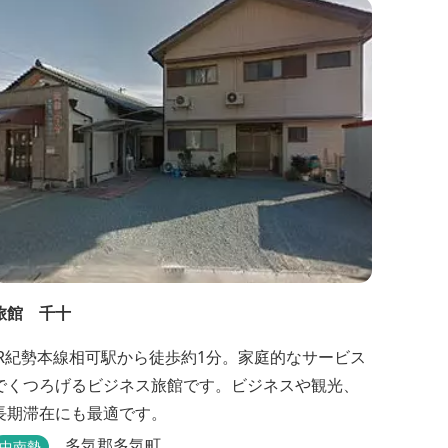
旅館 千十
JR紀勢本線相可駅から徒歩約1分。家庭的なサービス
でくつろげるビジネス旅館です。ビジネスや観光、
長期滞在にも最適です。
多気郡多気町
中南勢