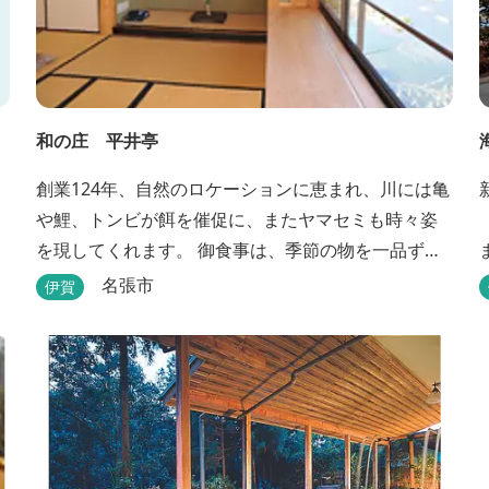
和の庄 平井亭
創業124年、自然のロケーションに恵まれ、川には亀
や鯉、トンビが餌を催促に、またヤマセミも時々姿
を現してくれます。 御食事は、季節の物を一品ず
つ、手作りの味を楽しんで頂いております。（宿泊
名張市
伊賀
一日一組）