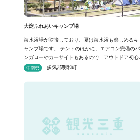
大淀ふれあいキャンプ場
海水浴場が隣接しており、夏は海水浴も楽しめるキ
ャンプ場です。 テントのほかに、エアコン完備のバ
ンガローやカーサイトもあるので、アウトドア初心
者でも気軽にキャンプを楽しめます！ 管理棟、水
多気郡明和町
中南勢
道、冷水シャワー、温水シャワー（有料）、共同休
憩所、炊事場、水洗トイレ、毛布（有料）、駐車場
（宿泊の場合は無料、デイ利用の場合は有料）完備
しています。