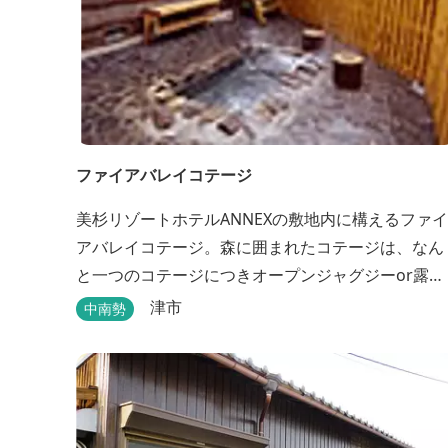
ファイアバレイコテージ
美杉リゾートホテルANNEXの敷地内に構えるファイ
アバレイコテージ。森に囲まれたコテージは、なん
と一つのコテージにつきオープンジャグジーor露天
風呂が備え付けてある。あなただけの特別な時間を
津市
中南勢
お過ごしください。