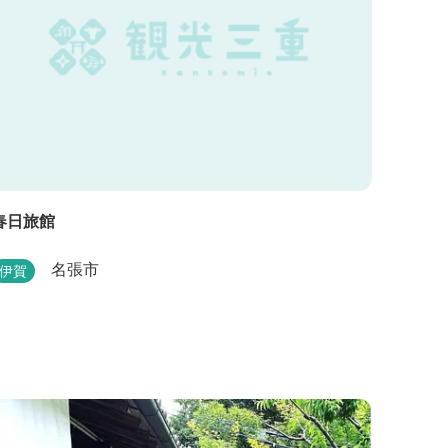
春日旅館
名張市
伊賀