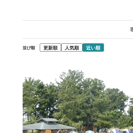
更新順
人気順
近い順
並び順