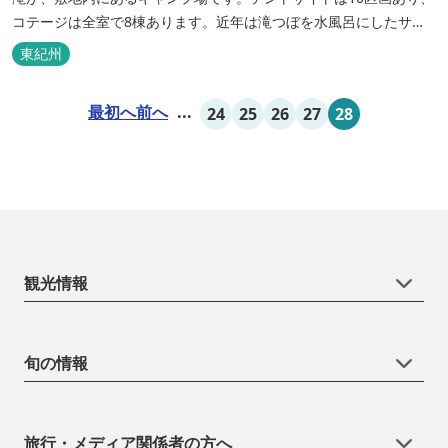
コテージは全室で8棟あります。近年は滝つぼを水風呂にしたサウ
ナが人気です。
東紀州
最初へ
前へ
...
24
25
26
27
28
観光情報
旬の情報
旅行・メディア関係者の方へ