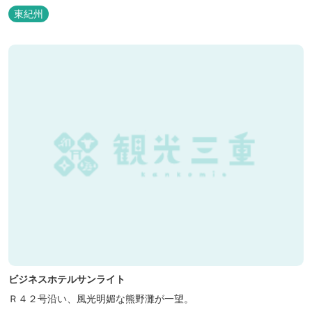
泊の方には日替わりでご用意します。」オーナー様談。もし重なっ
東紀州
た場合は、ごめんなさい。
ビジネスホテルサンライト
Ｒ４２号沿い、風光明媚な熊野灘が一望。