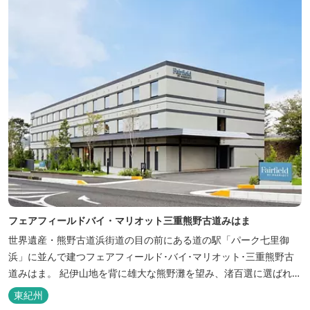
フェアフィールドバイ・マリオット三重熊野古道みはま
世界遺産・熊野古道浜街道の目の前にある道の駅「パーク七里御
浜」に並んで建つフェアフィールド･バイ･マリオット･三重熊野古
道みはま。 紀伊山地を背に雄大な熊野灘を望み、渚百選に選ばれた
七里御浜海岸などの美しい自然が広がります。一年を通して暖かで
東紀州
過ごしやすく、季節を通じて穫れる数々の品種のみかんをはじめ、