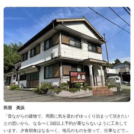
豊富な畑の幸や海の幸を堪能していただけます。 風光明媚な御浜を
巡る旅の拠点として、当...
民宿 美浜
「昔ながらの建物で、周囲に気を遣わずゆっくり泊まって頂きたい
との思いから、なるべく2組以上予約が重ならないように工夫して
います。夕食朝食はなるべく、地元のものを使って、仕事などで連