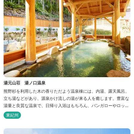
湯元山荘 湯ノ口温泉
熊野杉を利用した木の香りただよう温泉棟には、内湯、露天風呂、
立ち湯などがあり、源泉かけ流しの湯が来る人を癒します。豊富な
湯量と良質な温泉で、日帰り入浴はもちろん、バンガローやロッジ
などの宿泊施設も備えているので、宿泊しながらゆったりと温泉を
東紀州
楽しむ人も多いです。