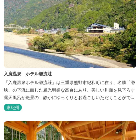
入鹿温泉 ホテル瀞流荘
「入鹿温泉ホテル瀞流荘」は三重県熊野市紀和町に在り、名勝「瀞
峡」の下流に面した風光明媚な高台にあり、美しい川面を見下ろす
露天風呂が絶景の、静かにゆっくりとお過ごしいただくことができ
る温泉宿泊施設です。 熊野古道をはじめ、日本一の棚田と称される
東紀州
丸山千枚田、赤木城跡、熊野本宮大社（熊野三山）、玉置神社が近
くに点在し、和歌山・奈良の遺産や名所からも近いことから観光ア
クセスには大変便利な立地と...