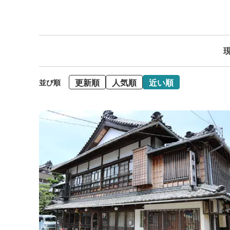
現
更新順
人気順
近い順
並び順