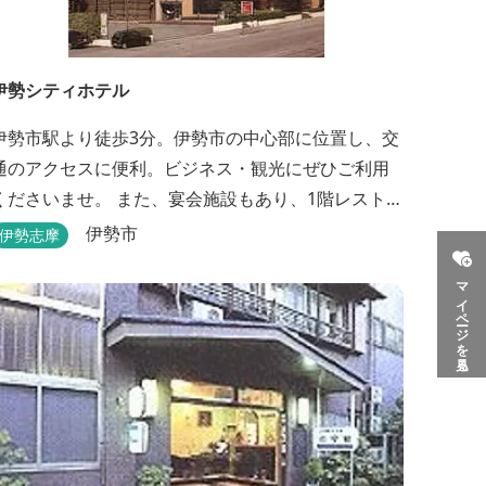
伊勢シティホテル
伊勢市駅より徒歩3分。伊勢市の中心部に位置し、交
通のアクセスに便利。ビジネス・観光にぜひご利用
くださいませ。 また、宴会施設もあり、1階レストラ
ン「石かわ」では本場松阪牛をお楽しみいただけま
伊勢市
伊勢志摩
す。
マイページを見る