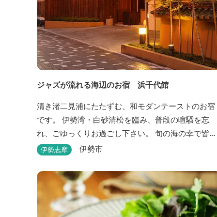
ジャズが流れる海辺のお宿 浜千代館
清き渚二見浦にたたずむ、和モダンテーストのお宿
です。 伊勢湾・白砂清松を臨み、普段の喧騒を忘
れ、ごゆっくりお過ごし下さい。 旬の海の幸で皆様
をお待ち申し上げます。
伊勢市
伊勢志摩