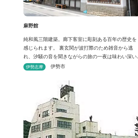
麻野館
純和風三階建築。廊下客室に彫刻ある百年の歴史を
感じられます。 裏玄関が波打際のため雑音から逃
れ、汐騒の音を聞きながらの旅の一夜は味わい深い
ものがあります。 ※別館「いろは館」には、エイリ
伊勢市
伊勢志摩
アンやプレデターのリアルな模型があり、初めて見
た方はビックリしますよ。