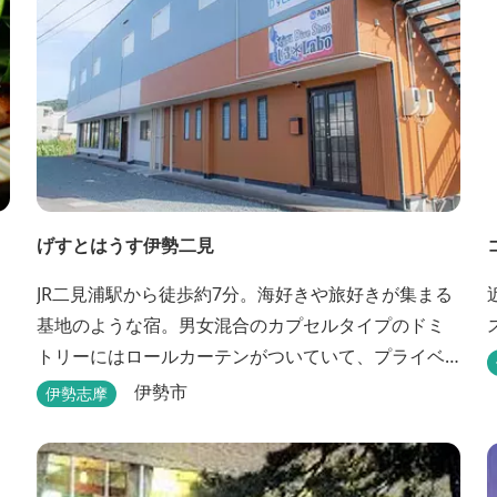
げすとはうす伊勢二見
JR二見浦駅から徒歩約7分。海好きや旅好きが集まる
基地のような宿。男女混合のカプセルタイプのドミ
トリーにはロールカーテンがついていて、プライベ
ートも守れます。
伊勢市
伊勢志摩