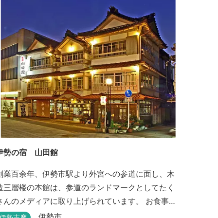
伊勢の宿 山田館
創業百余年、伊勢市駅より外宮への参道に面し、木
造三層楼の本館は、参道のランドマークとしてたく
さんのメディアに取り上げられています。 お食事も
伊勢志摩の食材をお値打ちに堪能できるとご好評い
伊勢市
伊勢志摩