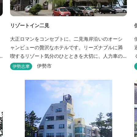
リゾートイン二見
大正ロマンをコンセプトに、二見海岸沿いのオーシ
ャンビューの贅沢なホテルです。リーズナブルに満
喫するリゾート気分のひとときを大切に、人力車の
あるロビーでは大正時代の趣でお出迎え。そして、
伊勢市
伊勢志摩
抜群の眺めが自慢の露天風呂｢七福の湯｣は、趣向を
凝らした七つのお風呂のうち、五つをご宿泊者様無
料の貸切風呂としてご利用が可能です。