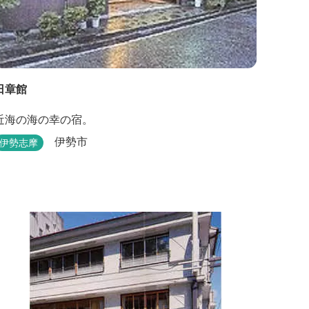
日章館
近海の海の幸の宿。
伊勢市
伊勢志摩