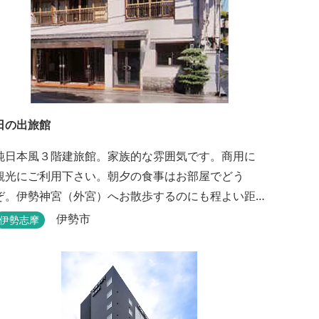
日の出旅館
純日本風３階建旅館。家族的な雰囲気です。商用に
観光にご利用下さい。朝夕の食事はお部屋でどう
ぞ。伊勢神宮（外宮）へお散歩するのにも程よい距
離です。
伊勢市
伊勢志摩