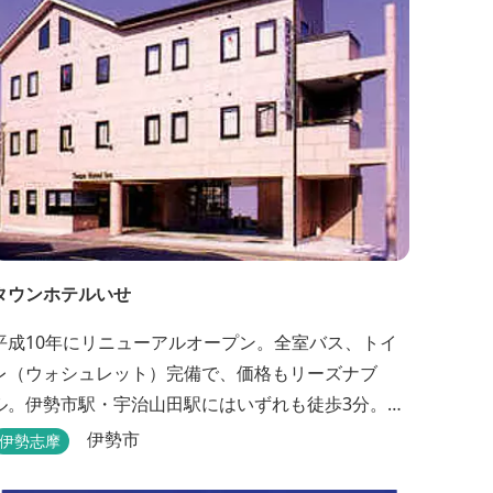
タウンホテルいせ
平成10年にリニューアルオープン。全室バス、トイ
レ（ウォシュレット）完備で、価格もリーズナブ
ル。伊勢市駅・宇治山田駅にはいずれも徒歩3分。ビ
ジネスに観光にピンクの外壁が目印です。
伊勢市
伊勢志摩