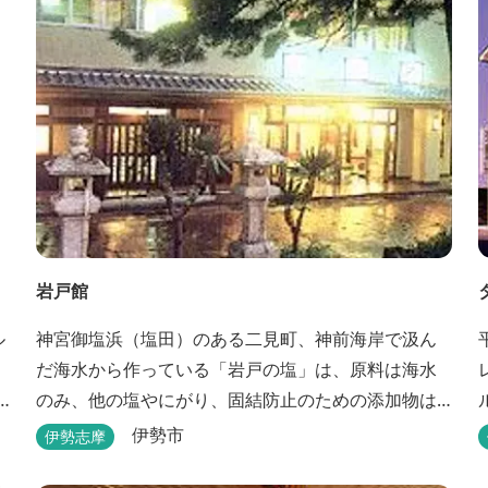
岩戸館
ル
神宮御塩浜（塩田）のある二見町、神前海岸で汲ん
だ海水から作っている「岩戸の塩」は、原料は海水
のみ、他の塩やにがり、固結防止のための添加物は
一切使用していない純国産自然海塩です。
伊勢市
伊勢志摩