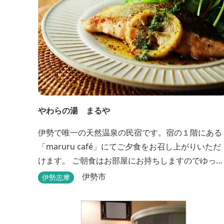
やわらの湯 まるや
伊勢で唯一の天然温泉の民宿です。宿の１階にある
「maruru café」にてご夕食をお召し上がりいただ
けます。 ご朝食はお部屋にお持ちしますのでゆっく
りとお召し上がりください。 貸切り露天風呂完備、
伊勢市
伊勢志摩
駅近、夫婦岩まで徒歩15分です。