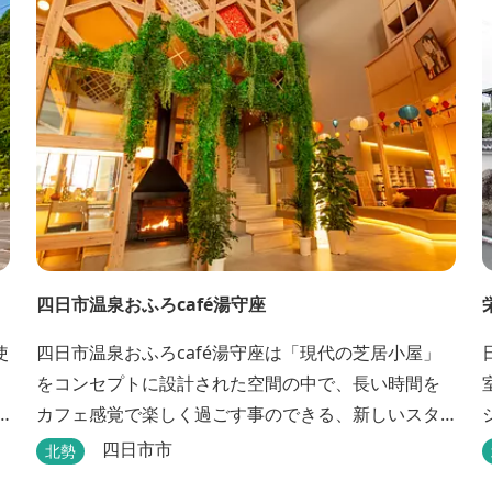
四日市温泉おふろcafé湯守座
使
四日市温泉おふろcafé湯守座は「現代の芝居小屋」
をコンセプトに設計された空間の中で、長い時間を
カフェ感覚で楽しく過ごす事のできる、新しいスタ
イルのサービスを提供する温浴施設です。 挽きたて
四日市市
北勢
コーヒーやコミック、雑誌、マッサージチェア、Wi-