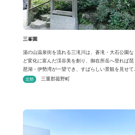
三峯園
湯の山温泉街を流れる三滝川は、蒼滝・大石公園な
ど変化に富んだ渓谷美を創り、御在所岳へ登れば琵
琶湖・伊勢湾が一望でき、すばらしい景観を見せて
くれます。 「三峯園」では料理の素材と味にもこだ
三重郡菰野町
北勢
わり、お客様に四季の織り成す景観と、いい湯、い
い味、めぐりあいをお届けいたします。