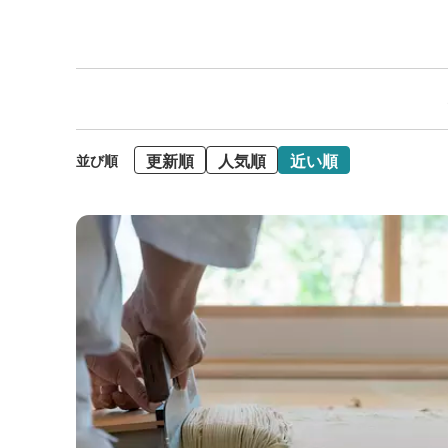
更新順
人気順
近い順
並び順