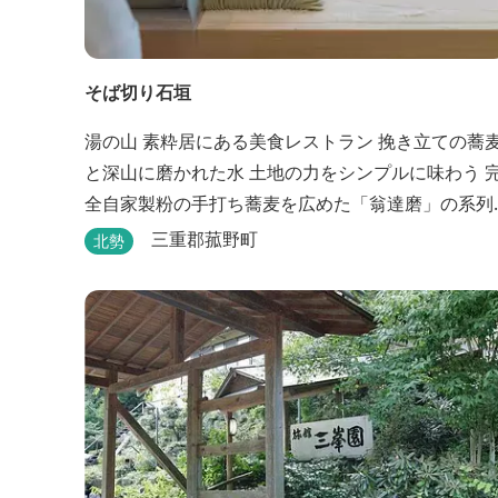
そば切り石垣
湯の山 素粋居にある美食レストラン 挽き立ての蕎麦
と深山に磨かれた水 土地の力をシンプルに味わう 完
全自家製粉の手打ち蕎麦を広めた「翁達磨」の系列
で、ミシュラン1つ星の「なにわ翁」で研鑽を積ん
三重郡菰野町
北勢
石垣雄介氏が開業した「そば切り石垣」。 翁伝統の
完全自家製粉による二八蕎麦を踏襲し、蕎麦と酒を
シンプルに楽しむ店を実現しました。国産蕎麦の香
りを存分に引き出す、湯の山温泉の天然の水の力...