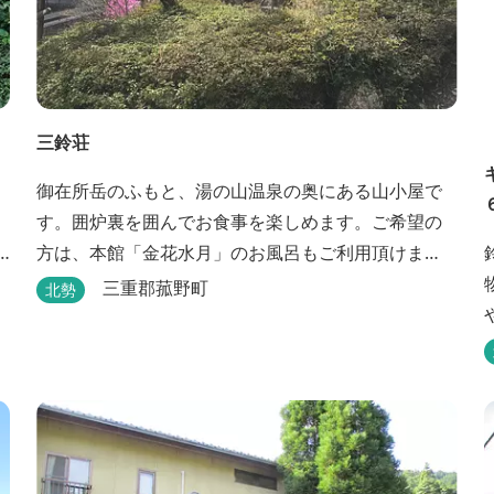
三鈴荘
御在所岳のふもと、湯の山温泉の奥にある山小屋で
す。囲炉裏を囲んでお食事を楽しめます。ご希望の
方は、本館「金花水月」のお風呂もご利用頂けま
す。
三重郡菰野町
北勢