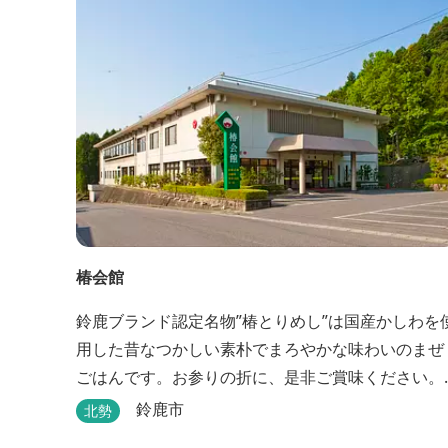
椿会館
鈴鹿ブランド認定名物”椿とりめし”は国産かしわを
用した昔なつかしい素朴でまろやかな味わいのまぜ
ごはんです。お参りの折に、是非ご賞味ください。
お土産・婚礼・研修・宿泊・ご宴会もご案内してお
鈴鹿市
北勢
ります。