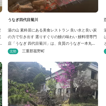
うなぎ四代目菊川
湯の山 素粋居にある美食レストラン 良い水と良い炭
の力で引き出す 選りすぐりの鰻の味わい 鰻料理専門
店「うなぎ 四代目菊川」は、良質のうなぎ一本丸ご
だ
とを蒲焼にした「一本うなぎ」で知られます。大き
三重郡菰野町
北勢
さも太さも極上の鰻を厳選し、皮をパリッと焼き上
げても身質がフワッとやわらかい、贅沢な食感を実
現。 鮮度抜群の鰻を毎日捌き、良質の炭で焼き立て
を供します。素材から炭まで、鰻の美味しさを熟...