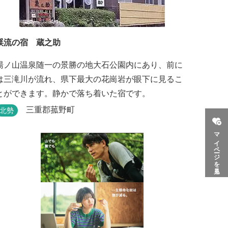
渓流の宿 蔵之助
湯ノ山温泉随一の景勝の地大石公園内にあり、前に
は三滝川が流れ、県下最大の花崗岩が眼下に見るこ
とができます。静かで落ち着いた宿です。
三重郡菰野町
北勢
マイページを見る