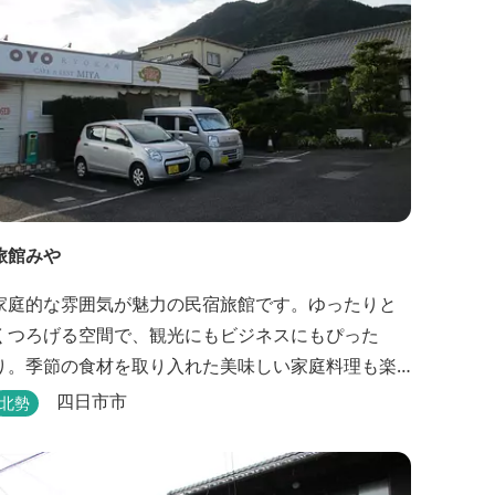
も、頑...
旅館みや
家庭的な雰囲気が魅力の民宿旅館です。ゆったりと
くつろげる空間で、観光にもビジネスにもぴった
り。季節の食材を取り入れた美味しい家庭料理も楽
しめます。
四日市市
北勢