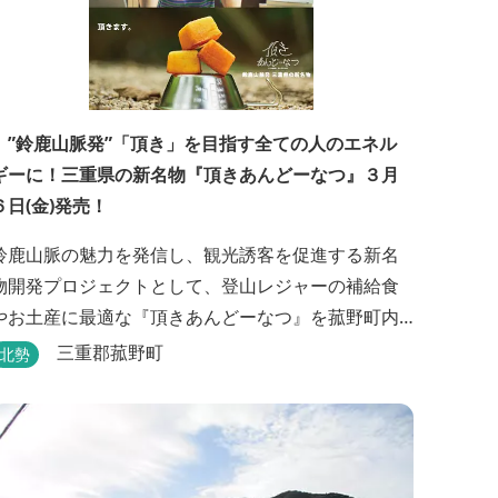
”鈴鹿山脈発”「頂き」を目指す全ての人のエネル
ギーに！三重県の新名物『頂きあんどーなつ』３月
６日(金)発売！
鈴鹿山脈の魅力を発信し、観光誘客を促進する新名
物開発プロジェクトとして、登山レジャーの補給食
やお土産に最適な『頂きあんどーなつ』を菰野町内
の老舗和菓子店「岩嶋屋」から2026年3月6日（金）
三重郡菰野町
北勢
より販売を開始いたしました。 ■商品コンセプト：
自分だけの「頂き」を目指す人を応援 「山に登る目
的が人それぞれであるように、仕事や人生の目標
（頂き）も人それぞれ。どんな『頂き』を目指す人