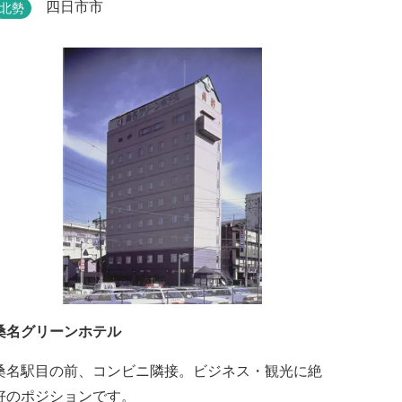
楽しめます。
四日市市
北勢
桑名グリーンホテル
桑名駅目の前、コンビニ隣接。ビジネス・観光に絶
好のポジションです。