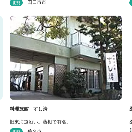
適に過ごすことができます。
四日市市
北勢
料理旅館 すし清
旧東海道沿い。藤棚で有名。
桑名市
北勢