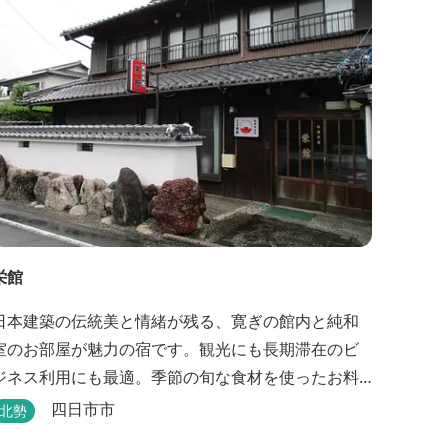
栄館
日本建築の伝統美と情緒が残る、寛ぎの館内と純和
室のお部屋が魅力の宿です。観光にも長期滞在のビ
ジネス利用にも最適。季節の旬な食材を使ったお料
理も楽しめます。
四日市市
北勢