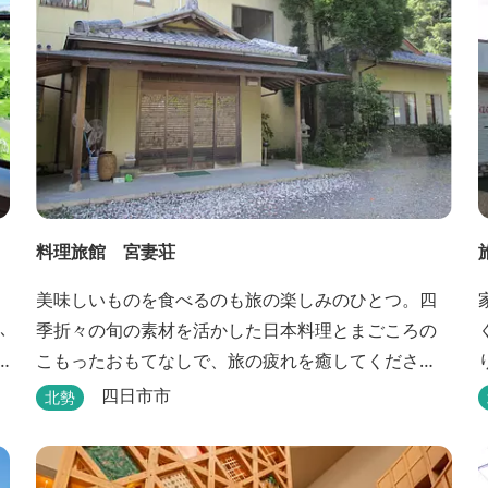
料理旅館 宮妻荘
美味しいものを食べるのも旅の楽しみのひとつ。四
ふ
季折々の旬の素材を活かした日本料理とまごころの
こもったおもてなしで、旅の疲れを癒してくださ
い。
四日市市
北勢