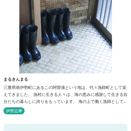
まるきんまる
三重県南伊勢町にあるこの阿曽浦という地は、代々漁師町として栄
えてきました。 漁村に生きる人々は、海の恵みに感謝して生きる自
分たちの暮らしに誇りをもっています。 海の上で働く漁師として、
自然とのかかわりを次世代につなぐ役割を果たすためにゲストハウ
伊勢志摩
スを始めました。 当ゲストハウスは一棟貸しです。 二階建ての一
軒家とウッドデッキ、 屋外リビングでゆったり過ごしていただけま
す。