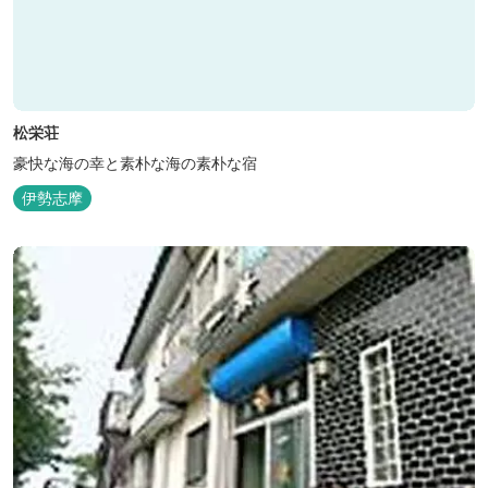
松栄荘
豪快な海の幸と素朴な海の素朴な宿
伊勢志摩