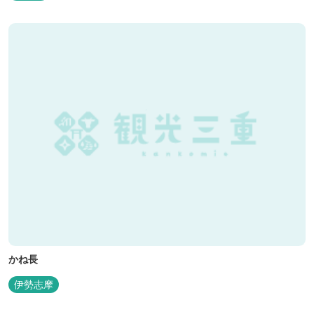
かね長
伊勢志摩