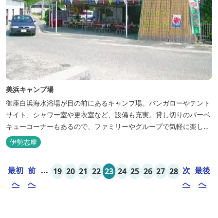
美浜キャンプ場
御座白浜海水浴場が目の前にあるキャンプ場。バンガローやテント
サイト、シャワー室や更衣室など、設備も充実。貸し切りのバーベ
キューコーナーもあるので、ファミリーやグループで気軽に楽しむ
ことができます。
伊勢志摩
最初
前
...
次
最後
19
20
21
22
23
24
25
26
27
28
へ
へ
へ
へ