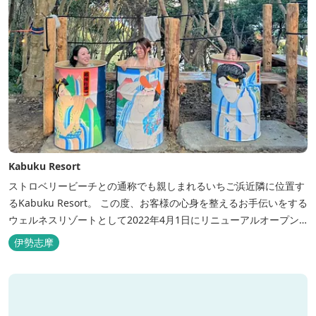
Kabuku Resort
ストロベリービーチとの通称でも親しまれるいちご浜近隣に位置す
るKabuku Resort。 この度、お客様の心身を整えるお手伝いをする
ウェルネスリゾートとして2022年4月1日にリニューアルオープン
いたしました。 フィンランド式ロウリュテントサウナがご宿泊区画
伊勢志摩
に1張ずつ付属されたプランが登場。 「ととのう」条件が揃い、さ
らに皆様に楽しんでもらえる空間となりました。 満点の星空の下で
ド...