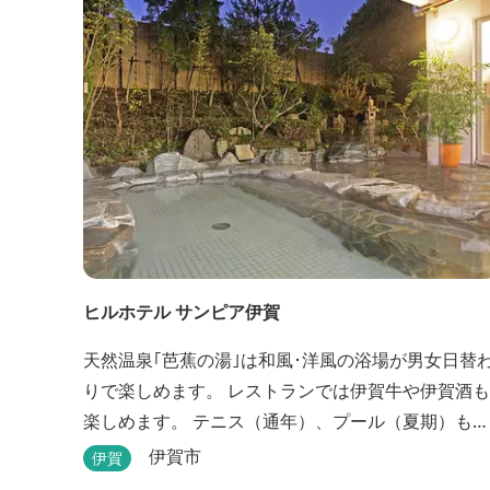
ヒルホテル サンピア伊賀
天然温泉｢芭蕉の湯｣は和風･洋風の浴場が男女日替
りで楽しめます。 レストランでは伊賀牛や伊賀酒も
楽しめます。 テニス（通年）、プール（夏期）もあ
ります。 伊賀流手裏剣道場、忍者変身処を常設して
伊賀市
伊賀
おります。 ★ＨＰが新しくなりました！