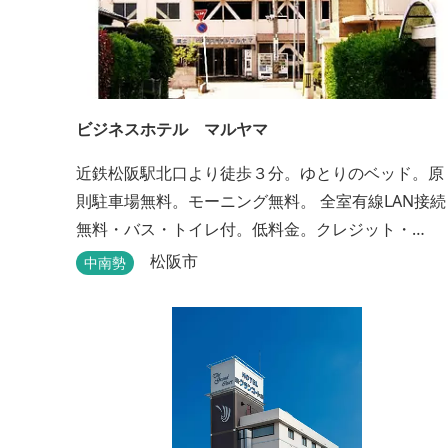
ビジネスホテル マルヤマ
近鉄松阪駅北口より徒歩３分。ゆとりのベッド。原
則駐車場無料。モーニング無料。 全室有線LAN接続
無料・バス・トイレ付。低料金。クレジット・
PayPay支払い可。
松阪市
中南勢