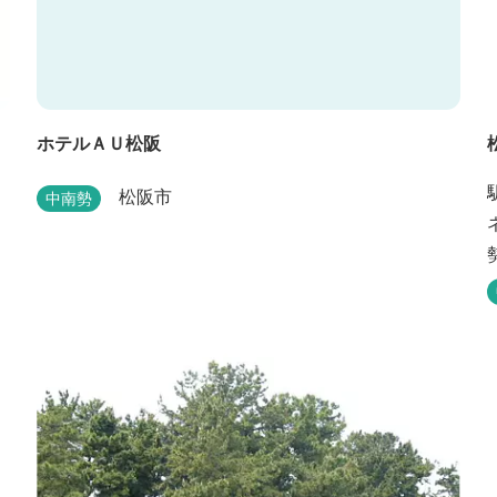
ホテルＡＵ松阪
松阪市
中南勢