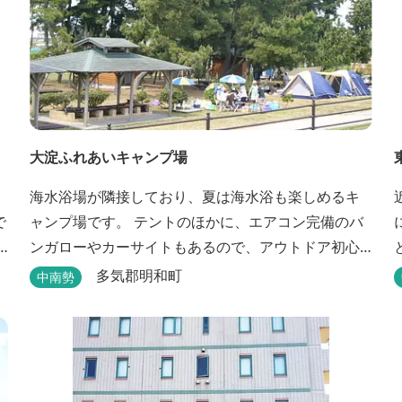
大淀ふれあいキャンプ場
海水浴場が隣接しており、夏は海水浴も楽しめるキ
で
ャンプ場です。 テントのほかに、エアコン完備のバ
ンガローやカーサイトもあるので、アウトドア初心
者でも気軽にキャンプを楽しめます！ 管理棟、水
多気郡明和町
中南勢
道、冷水シャワー、温水シャワー（有料）、共同休
憩所、炊事場、水洗トイレ、毛布（有料）、駐車場
（宿泊の場合は無料、デイ利用の場合は有料）完備
しています。