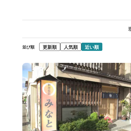
更新順
人気順
近い順
並び順