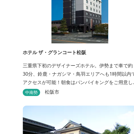
ホテル ザ・グランコート松阪
三重県下初のデザイナーズホテル。伊勢まで車で約
30分、鈴鹿・ナガシマ・鳥羽エリアへも1時間以内
アクセスが可能！朝食はパンバイキングをご用意し
ております。ビジネスに、観光に、洗練された空間
松阪市
中南勢
の中で上質なひとときをお過ごしください。