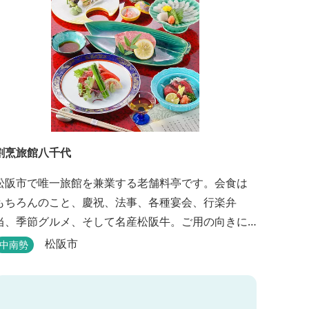
割烹旅館八千代
松阪市で唯一旅館を兼業する老舗料亭です。会食は
もちろんのこと、慶祝、法事、各種宴会、行楽弁
当、季節グルメ、そして名産松阪牛。ご用の向きに
応じて各種お料理提供いたします。また、宿泊のご
松阪市
中南勢
用もたまわります。 国登録有形文化財に選ばれた純
木造建築で昔風情をお楽しみください。