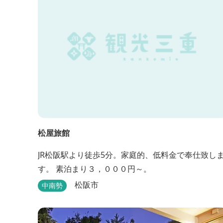
松屋旅館
JR松阪駅より徒歩5分。家庭的、低料金で奉仕致し
す。 素泊まり３，０００円～。
松阪市
中南勢