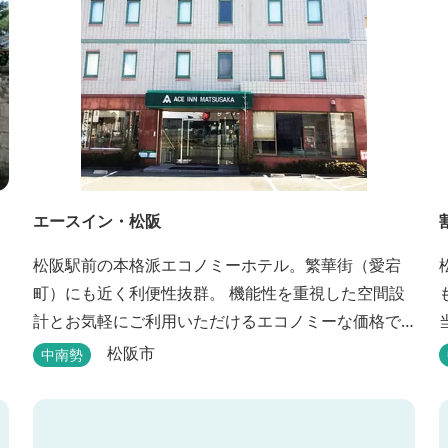
エースイン・松阪
松阪駅前の本格派エコノミーホテル。繁華街（愛宕
町）にも近く利便性抜群。 機能性を重視した空間設
計とお気軽にご利用いただけるエコノミーな価格で
長期滞在に最適。喫煙・禁煙ルームもご指定いただ
松阪市
中南勢
けます。 無料サービス ・３０種類以上の和洋朝食ビ
ュッフェ（6:30～9:30） ・アルコールも無料のウェ
ルカムドリンクサービス（18:00～20:00）