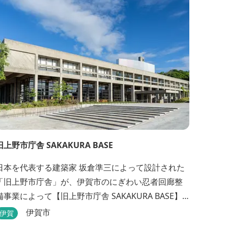
旧上野市庁舎 SAKAKURA BASE
日本を代表する建築家 坂倉準三によって設計された
「旧上野市庁舎」が、伊賀市のにぎわい忍者回廊整
備事業によって【旧上野市庁舎 SAKAKURA BASE】
として生まれ変わりました。 館内には図書館やホテ
伊賀市
伊賀
ル、カフェがあるほか、観光案内所「伊賀市観光イ