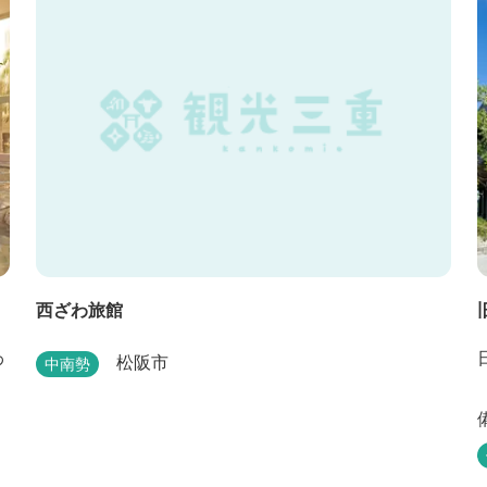
西ざわ旅館
わ
松阪市
中南勢