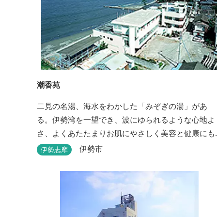
潮香苑
二見の名湯、海水をわかした「みぞぎの湯」があ
る。伊勢湾を一望でき、波にゆられるような心地よ
さ、よくあたたまりお肌にやさしく美容と健康にも
よいと好評をいただいております。
伊勢市
伊勢志摩