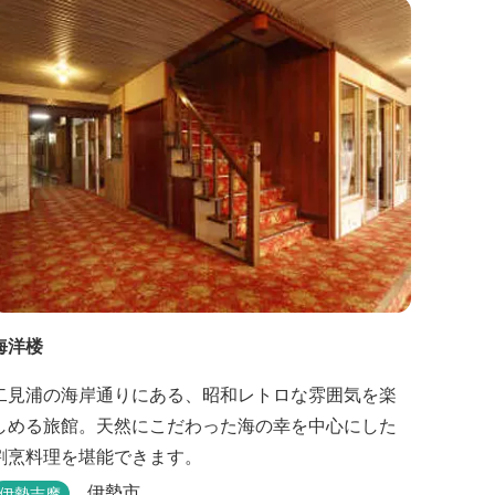
海洋楼
二見浦の海岸通りにある、昭和レトロな雰囲気を楽
しめる旅館。天然にこだわった海の幸を中心にした
割烹料理を堪能できます。
伊勢市
伊勢志摩