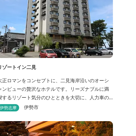
リゾートイン二見
大正ロマンをコンセプトに、二見海岸沿いのオーシ
ャンビューの贅沢なホテルです。リーズナブルに満
喫するリゾート気分のひとときを大切に、人力車の
あるロビーでは大正時代の趣でお出迎え。そして、
伊勢市
伊勢志摩
抜群の眺めが自慢の露天風呂｢七福の湯｣は、趣向を
凝らした七つのお風呂のうち、五つをご宿泊者様無
料の貸切風呂としてご利用が可能です。