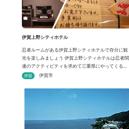
伊賀上野シティホテル
忍者ルームがある伊賀上野シティホテルで存分に観
光を楽しみましょう 伊賀上野シティホテルは忍者関
連のアクティビティを求めて三重県にやってくる
人々に人気のホテルです。こちらのホテルには、忍
伊賀市
伊賀
者の内装が施された部屋がいくつかあります。壁紙
からトイレットペーパーに至るまで、忍者に関連し
たデザインモチーフがあしらわれています。 伊賀上
野城や伊賀流忍者博物館から徒歩わずか10分の位置
にあるこのホテ...