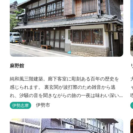
麻野館
純和風三階建築。廊下客室に彫刻ある百年の歴史を
感じられます。 裏玄関が波打際のため雑音から逃
れ、汐騒の音を聞きながらの旅の一夜は味わい深い
ものがあります。 ※別館「いろは館」には、エイリ
伊勢市
伊勢志摩
アンやプレデターのリアルな模型があり、初めて見
た方はビックリしますよ。