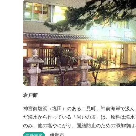
岩戸館
神宮御塩浜（塩田）のある二見町、神前海岸で汲ん
だ海水から作っている「岩戸の塩」は、原料は海水
のみ、他の塩やにがり、固結防止のための添加物は
一切使用していない純国産自然海塩です。
伊勢市
伊勢志摩