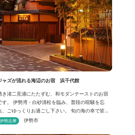
ジャズが流れる海辺のお宿 浜千代館
清き渚二見浦にたたずむ、和モダンテーストのお宿
です。 伊勢湾・白砂清松を臨み、普段の喧騒を忘
れ、ごゆっくりお過ごし下さい。 旬の海の幸で皆様
をお待ち申し上げます。
伊勢市
伊勢志摩