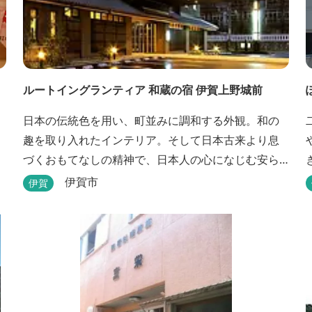
ルートイングランティア 和蔵の宿 伊賀上野城前
日本の伝統色を用い、町並みに調和する外観。和の
趣を取り入れたインテリア。そして日本古来より息
づくおもてなしの精神で、日本人の心になじむ安ら
ぎを提供いたします。大浴場や駐車場などルートイ
伊賀市
伊賀
ンホテルズの機能性や利便性はそのままに、穏やか
な和のニュアンスを湛えた空間は、ビジネスにも観
光にも、幅広くお役立ていただけるホテルです。