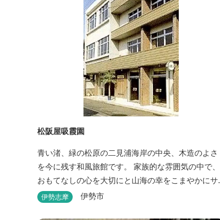
松阪屋吸霞園
青い渚、緑の松原の二見浦海岸の中央、木造のよさ
を今に残す和風旅館です。 家族的な雰囲気の中で、
おもてなしの心を大切にと山海の幸をこまやかにサ
ービスさせていただきます。
伊勢市
伊勢志摩