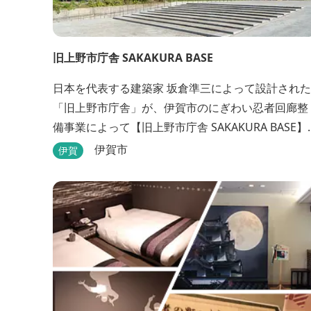
旧上野市庁舎 SAKAKURA BASE
日本を代表する建築家 坂倉準三によって設計された
「旧上野市庁舎」が、伊賀市のにぎわい忍者回廊整
備事業によって【旧上野市庁舎 SAKAKURA BASE】
として生まれ変わりました。 館内には図書館やホテ
伊賀市
伊賀
ル、カフェがあるほか、観光案内所「伊賀市観光イ
ンフォメーションセンター」や伊賀の逸品を取り揃
えた「伊賀百貨 Souvenir Shop」も併殺されていま
す。