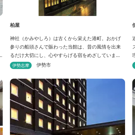
柏屋
神社（かみやしろ）は古くから栄えた港町。おかげ
参りの船頭さんで賑わった当館は、昔の風情を出来
るだけ大切にし、心やすらげる宿をめざしていま
す。また、伊勢志摩の美味しい海の幸、山の幸を低
伊勢市
伊勢志摩
価格でお楽しみください。