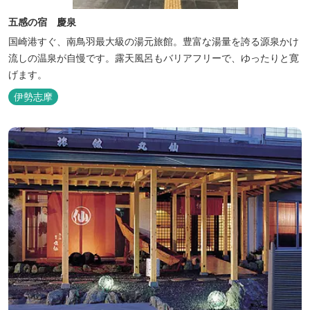
五感の宿 慶泉
国崎港すぐ、南鳥羽最大級の湯元旅館。豊富な湯量を誇る源泉かけ
流しの温泉が自慢です。露天風呂もバリアフリーで、ゆったりと寛
げます。
伊勢志摩