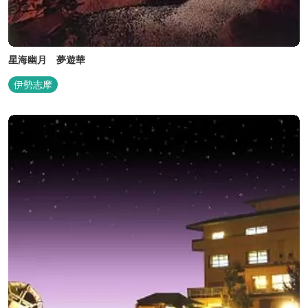
星海幽月 夢遊華
伊勢志摩