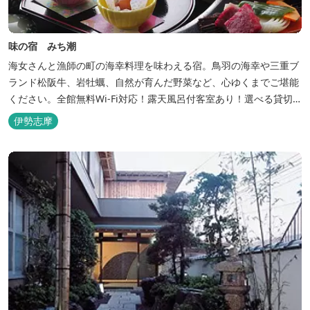
味の宿 みち潮
海女さんと漁師の町の海幸料理を味わえる宿。鳥羽の海幸や三重ブ
ランド松阪牛、岩牡蠣、自然が育んだ野菜など、心ゆくまでご堪能
ください。全館無料Wi-Fi対応！露天風呂付客室あり！選べる貸切
風呂も人気♪相差町内にはパワースポット石神さん（神明神社）あ
伊勢志摩
り！伊勢神宮・おかげ横丁まで最短40分！鳥羽十景にも選ばれた千
鳥ヶ浜は当館の目の前！宿を一歩出れば、満天の星空！周りに何も
ない場所だからこそ、星空がき...