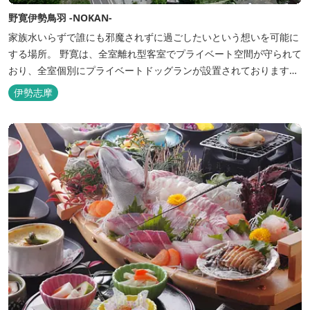
野寛伊勢鳥羽 -NOKAN-
家族水いらずで誰にも邪魔されずに過ごしたいという想いを可能に
する場所。 野寛は、全室離れ型客室でプライベート空間が守られて
おり、全室個別にプライベートドッグランが設置されております。
室内面積66㎡～115㎡、プライベートドッグラン面積140㎡～330㎡
伊勢志摩
を設置した広い作りで、 和モダンをコンセプトとした洗練されたデ
ザインのお部屋となります。 お部屋から望むプライベートドッグ
ラ...