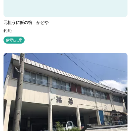
元祖うに飯の宿 かどや
釣船
伊勢志摩