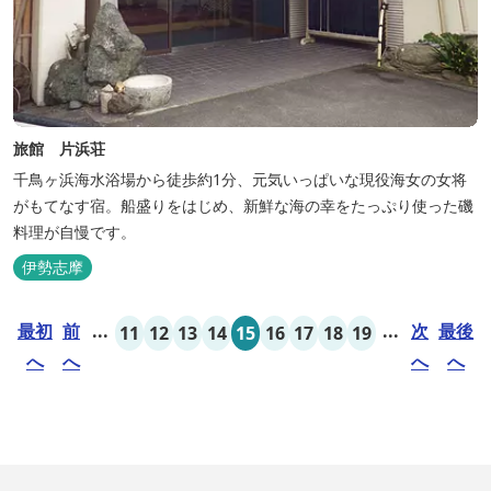
旅館 片浜荘
千鳥ヶ浜海水浴場から徒歩約1分、元気いっぱいな現役海女の女将
がもてなす宿。船盛りをはじめ、新鮮な海の幸をたっぷり使った磯
料理が自慢です。
伊勢志摩
最初
前
...
...
次
最後
11
12
13
14
15
16
17
18
19
へ
へ
へ
へ