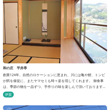
和の庄 平井亭
創業124年、自然のロケーションに恵まれ、川には亀や鯉、トンビ
が餌を催促に、またヤマセミも時々姿を現してくれます。 御食事
は、季節の物を一品ずつ、手作りの味を楽しんで頂いております。
（宿泊一日一組）
伊賀