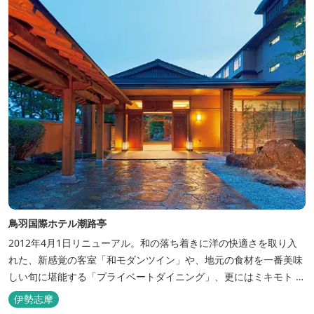
ャンテラ...
鳥羽国際ホテル潮路亭
2012年4月1日リニューアル。和の落ち着きに洋の快適さを取り入
れた、新感覚の客室「和モダンツイン」や、地元の食材を一番美味
しい旬に堪能する「プライベートダイニング」、更にはミキモト コ
スメティックスとの提携により実現した、日本初の「パールオーロ
伊勢志摩
ラ風呂」が誕生。