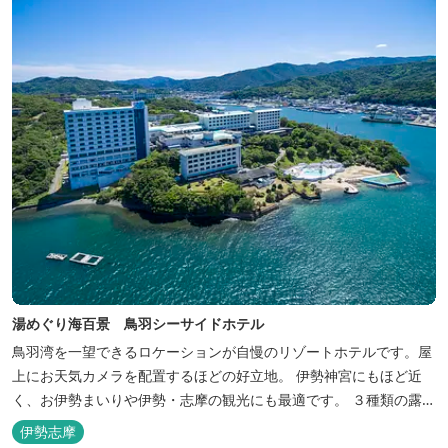
湯めぐり海百景 鳥羽シーサイドホテル
鳥羽湾を一望できるロケーションが自慢のリゾートホテルです。屋
上にお天気カメラを配置するほどの好立地。 伊勢神宮にもほど近
く、お伊勢まいりや伊勢・志摩の観光にも最適です。 ３種類の露天
風呂を備えた「風見の湯」をはじめ、趣の異なる３ヶ所の大浴場で
伊勢志摩
は、館内で湯めぐりが楽しめます。 また、露天風呂付客室や貸切家