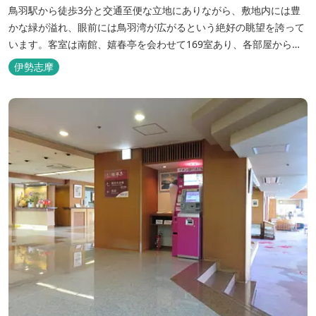
鳥羽駅から徒歩3分と交通至便な立地にありながら、敷地内には豊
かな緑が溢れ、眼前には鳥羽湾が広がるという絶好の眺望を誇って
います。客室は南館、嬉春亭を会わせて169室あり、各部屋からの
景観の美しさも格別。伊勢湾で揚がった海の幸を使った会席料理も
伊勢志摩
自慢です。 旅の疲れを癒すには、男女あわせて13湯と足湯2湯の
湯巡りは最高です。野趣溢れる野天風呂、ゆったりとつくろげる大
浴場、家族で楽しめる貸...