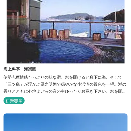
海上料亭 海楽園
伊勢志摩情緒たっぷりの味な宿。窓を開けると真下に海、そして
「三ツ島」が浮かぶ風光明媚で穏やかな小浜湾の景色を一望。潮の
香りとともに心地よい波の音の中ゆったりお寛ぎ下さい。窓を開け
浴衣姿でのんびり太公望！ 部屋から釣りができる「座敷釣り」は当
伊勢志摩
館ならではの名物。（貸しざお／エサ付要予約） 海水温泉露天風呂
は貸切もできます。また、季節により食べ放題プランもあるのでお
問い合わせください。