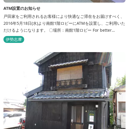
ATM設置のお知らせ
戸田家をご利用されるお客様により快適なご滞在をお届けすべく、
2016年5月18日(水)より南館1階ロビーにATMを設置し、ご利用いた
だけるようになります。 〇場所：南館1階ロビー For better
convenience, ATM Machine which includes cash dispenser will
伊勢志摩
be available at Todaya Hotel’s 1...