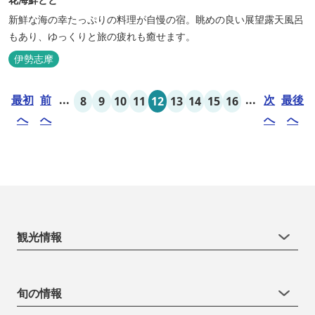
新鮮な海の幸たっぷりの料理が自慢の宿。眺めの良い展望露天風呂
もあり、ゆっくりと旅の疲れも癒せます。
伊勢志摩
最初
前
...
...
次
最後
8
9
10
11
12
13
14
15
16
へ
へ
へ
へ
観光情報
旬の情報