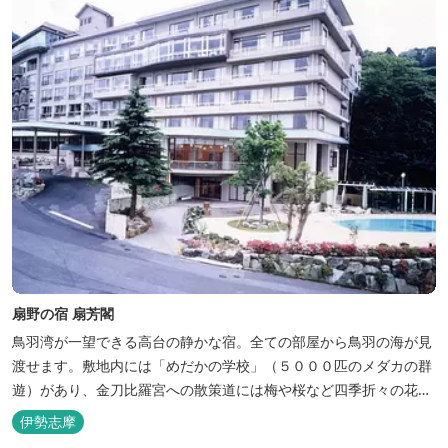
扇野の宿 扇芳閣
鳥羽湾が一望できる高台の静かな宿。全ての部屋から鳥羽の海が見
渡せます。敷地内には「めだかの学校」（５０００匹のメダカの群
遊）があり、金刀比羅宮への散策道には梅や桜など四季折々の花が
咲き誇り、ここ扇野ならではの懐かしい風景と感動に出会うことが
伊勢志摩
出来ます。 扇野温泉”初蕾の湯”では、水琴窟の音に耳をすませてみ