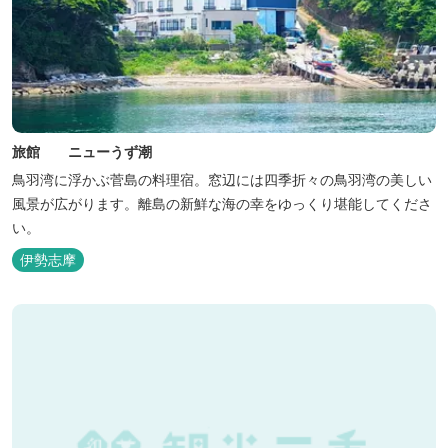
旅館 ニューうず潮
鳥羽湾に浮かぶ菅島の料理宿。窓辺には四季折々の鳥羽湾の美しい
風景が広がります。離島の新鮮な海の幸をゆっくり堪能してくださ
い。
伊勢志摩