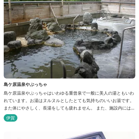
島ケ原温泉やぶっちゃ
島ケ原温泉やぶっちゃはいわゆる重曾泉で一般に美人の湯ともいわ
れています。お湯はヌルヌルとしたとても気持ちのいいお湯です。
また体にやさしく、長湯をしても疲れません。 また、施設内にはオ
ートキャンプ場、デイキャンプ場、テニスコート、水遊び場（夏季
伊賀
限定）、こんにゃくやパン作りの体験できる工房などがあります。
木津川（鯛ケ瀬）のほとりにある美しい自然を生かしたオートキャ
ンプやディキャンプ...