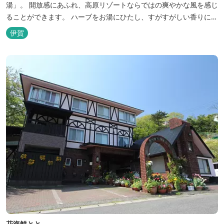
湯」。 開放感にあふれ、高原リゾートならではの爽やかな風を感じ
ることができます。 ハーブをお湯にひたし、すがすがしい香りに心
あらわれる「香りの湯」は、特に女性の方に人気です。 その他、
伊賀
広々とした空間とたっぷりのお湯が魅力の「大浴場」、高原の景色
を満喫できる「露天風呂」、さらに「ミストサウナ」の合計4種の
お湯をお楽しみいただけま...
花海鮮とと