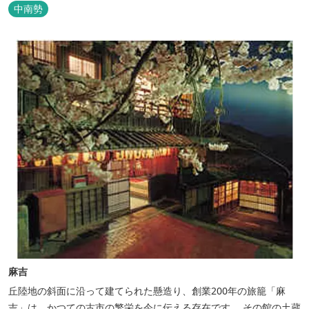
中南勢
麻吉
丘陸地の斜面に沿って建てられた懸造り、創業200年の旅籠「麻
吉」は、かつての古市の繁栄を今に伝える存在です。 その館の土蔵