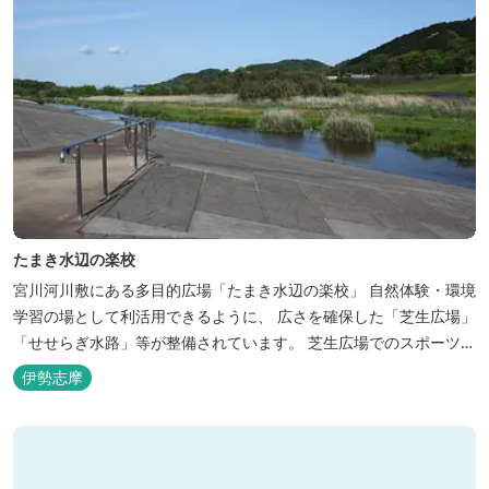
たまき水辺の楽校
宮川河川敷にある多目的広場「たまき水辺の楽校」 自然体験・環境
学習の場として利活用できるように、 広さを確保した「芝生広場」
「せせらぎ水路」等が整備されています。 芝生広場でのスポーツや
バーベキューはもちろん、 車での乗り入れも可能なため、オートキ
伊勢志摩
ャンプなどもお楽しみいただけます！ 火災防止のため、バーベキュ
ー･焚火等をする際は、 直火にならないように焚火台･コンロ等を
使...