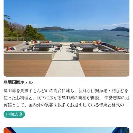
鳥羽国際ホテル
鳥羽湾を見渡すもんど岬の高台に建ち、新鮮な伊勢海老・鮑などを
使ったお料理と、眼下に広がる鳥羽湾の眺望が自慢。 伊勢志摩の迎
賓館として、国内外の賓客を数多くお迎えしている伝統と格式のあ
るホテルです。 【2024年3月25日リニューアル】 クラブラウンジ
伊勢志摩
アクセス付の新客室「オーシャンビュースイート・クラブ」が誕
生！ エントランスやフロント、ザ・ロビーラウンジ、パールオーシ