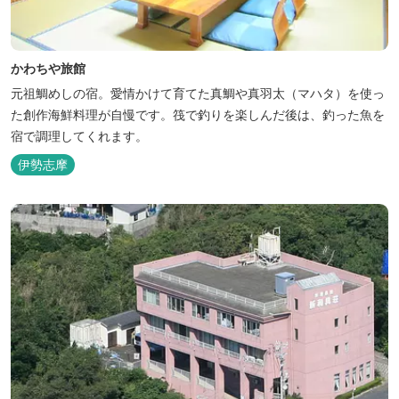
かわちや旅館
元祖鯛めしの宿。愛情かけて育てた真鯛や真羽太（マハタ）を使っ
た創作海鮮料理が自慢です。筏で釣りを楽しんだ後は、釣った魚を
宿で調理してくれます。
伊勢志摩