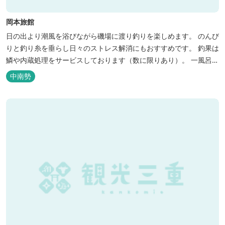
岡本旅館
日の出より潮風を浴びながら磯場に渡り釣りを楽しめます。 のんび
りと釣り糸を垂らし日々のストレス解消にもおすすめです。 釣果は
鱗や内蔵処理をサービスしております（数に限りあり）。 一風呂浴
びてさっぱりしてお帰りいただけます。 料金１名５５００円、弁当
中南勢
５００円