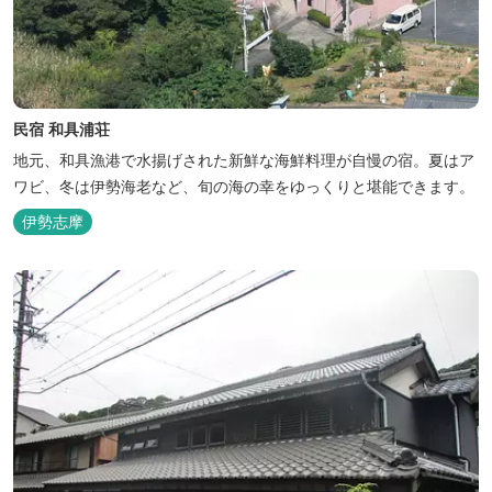
民宿 和具浦荘
地元、和具漁港で水揚げされた新鮮な海鮮料理が自慢の宿。夏はア
ワビ、冬は伊勢海老など、旬の海の幸をゆっくりと堪能できます。
伊勢志摩