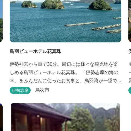
鳥羽ビューホテル花真珠
伊勢神宮から車で30分。周辺には様々な観光地を楽
しめる鳥羽ビューホテル花真珠。 「伊勢志摩の海の
幸」をふんだんに使ったお食事と、鳥羽湾が一望で
きる「美肌の湯」、2022年にリニューアルされた客
鳥羽市
伊勢志摩
室で、五感から体と心を癒やします。 【お部屋】 近
ち
年リニューアルした過ごしやすいお部屋で、親子3世
代で楽しめるお部屋になっております。 全室オーシ
ャンビューで雄大な鳥羽湾を一望でき、日頃の疲...