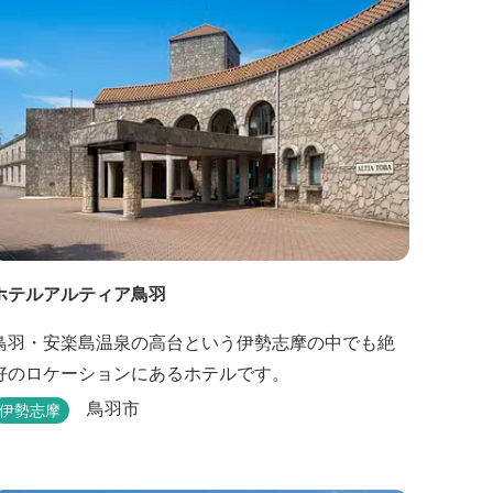
います。 ５つの貸切風呂に、展望風呂付き客
室、露天風呂・ジ...
ホテルアルティア鳥羽
鳥羽・安楽島温泉の高台という伊勢志摩の中でも絶
好のロケーションにあるホテルです。
鳥羽市
伊勢志摩