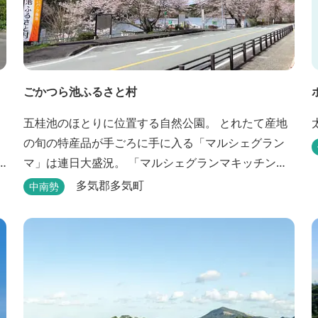
ごかつら池ふるさと村
五桂池のほとりに位置する自然公園。 とれたて産地
の旬の特産品が手ごろに手に入る「マルシェグラン
マ」は連日大盛況。 「マルシェグランマキッチン」
の地元食材で作ったオリジナルピザは大好評！ バー
多気郡多気町
中南勢
ベキューも楽しめます。食材と必要な道具がセット
になった「手ぶらバーベキューセット」も人気で
す。 『ごかつら池どうぶつパーク』近くにありま
す。 多気町観光協会のフェイスブックでは多気町の
ローカ...