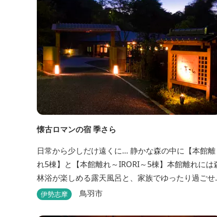
懐古ロマンの宿 季さら
日常から少しだけ遠くに… 静かな森の中に【本館離
れ5棟】と【本館離れ～IRORI～5棟】本館離れには
林浴が楽しめる露天風呂と、家族でゆったり過ごせ
る内湯がついています。お部屋に合わせた様々なプ
鳥羽市
伊勢志摩
ランがございます。