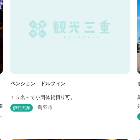
して
ペンション ドルフィン
１５名～で小団体貸切り可。
森
鳥羽市
伊勢志摩