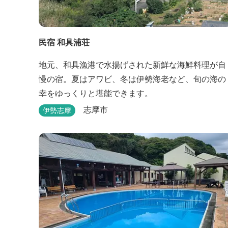
民宿 和具浦荘
地元、和具漁港で水揚げされた新鮮な海鮮料理が自
慢の宿。夏はアワビ、冬は伊勢海老など、旬の海の
幸をゆっくりと堪能できます。
志摩市
伊勢志摩