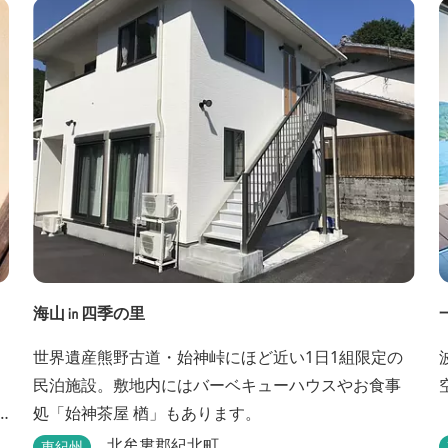
海山㏌四季の里
世界遺産熊野古道・始神峠にほど近い1日1組限定の
民泊施設。敷地内にはバーベキューハウスやお食事
処「始神茶屋 楢」もあります。
北牟婁郡紀北町
東紀州