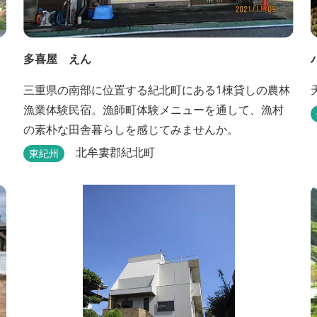
多喜屋 えん
三重県の南部に位置する紀北町にある1棟貸しの農林
漁業体験民宿。漁師町体験メニューを通して、漁村
の素朴な田舎暮らしを感じてみませんか。
北牟婁郡紀北町
東紀州