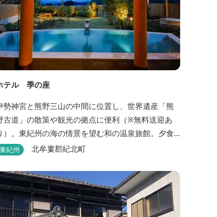
ホテル 季の座
伊勢神宮と熊野三山の中間に位置し、世界遺産「熊
野古道」の散策や観光の拠点に便利（※無料送迎あ
り）。東紀州の海の情景を望む和の温泉旅館。夕食
は地元特産の新鮮な旬の魚介をお造りのプリフィッ
北牟婁郡紀北町
東紀州
クが人気の会席料理で。お好みの干物を炭火焼で楽
しむ朝食バイキングが好評です。お仲間同士、そし
てご家族で、さまざまな寛ぎの時間をお楽しみくだ
さい。 「きほく千年温泉」を自家源泉とした温泉大
浴場棟には男女別に内湯...