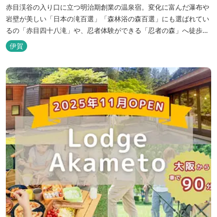
赤目渓谷の入り口に立つ明治期創業の温泉宿。変化に富んだ瀑布や
岩壁が美しい「日本の滝百選」「森林浴の森百選」にも選ばれてい
るの「赤目四十八滝」や、忍者体験ができる「忍者の森」へ徒歩５
分と観光にも好立地です。 地下１０００メートルから湧くアルカリ
伊賀
性単純温泉はしっとり滑らかな肌触りで美肌効果も期待できます。
地元のスギ材を用いた大浴場は、泡風呂を備えた「上忍の湯」、打
たせ湯を備えた「くのいちの...