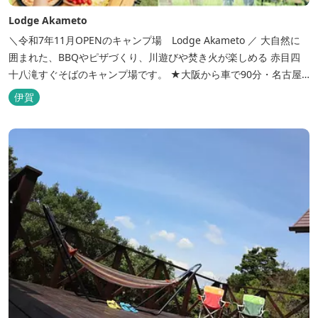
Lodge Akameto
＼令和7年11月OPENのキャンプ場 Lodge Akameto ／ 大自然に
囲まれた、BBQやピザづくり、川遊びや焚き火が楽しめる 赤目四
十八滝すぐそばのキャンプ場です。 ★大阪から車で90分・名古屋
から120分の好アクセス！ ★専用テラス付きバンガローでは、BBQ
伊賀
をしながら子どもが川遊びをしているのが見れる！ ★Wi-Fiがつな
がります！ ★日帰りBBQや大人数での研修も...