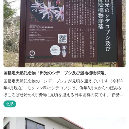
国指定天然記念物「田光のシデコブシ及び湿地植物群落」
国指定天然記念物の「シデコブシ」が見頃を迎えています（令和8
年4月現在） モクレン科のシデコブシは、例年3月末からつぼみを
ほころばせ始め4月初旬に見頃を迎える日本固有の花です。 伊勢湾
周辺の狭い範囲に自生するシデコブシは、三重県内ではいなべ市、
北勢
菰野町、四日市市などの北勢地方に見られ これらの自生地は日本に
おけるシデコブシ天然分布の西の端にあたります。 約500万年前に
存在して...