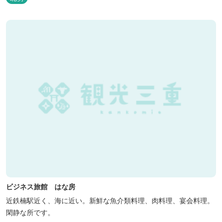
の「頂き」を目指す人を応援 「山に登る目的が人それぞれであるよ
うに、仕事や人生の目標（頂き）も人それぞれ。どんな『頂き』を
目指す人も、頑...
ビジネス旅館 はな房
近鉄楠駅近く、海に近い。新鮮な魚介類料理、肉料理、宴会料理。
閑静な所です。