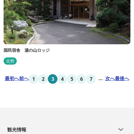
国民宿舎 湯の山ロッジ
北勢
最初へ
前へ
...
次へ
最後へ
1
2
3
4
5
6
7
観光情報