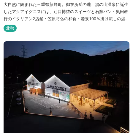
大自然に囲まれた三重県菰野町。御在所岳の麓、湯の山温泉に誕生
したアクアイグニスには、辻󠄀口博啓のスイーツと石窯パン・奥田政
行のイタリアン2店舗・笠原将弘の和食・源泉100％掛け流しの温
泉・宿泊棟・離れ宿・苺ハウス・ギャラリーなど、様々な『癒し』
北勢
と『食』が集結しております。 【『癒し』の追求 】 ◆源泉100%
掛け流し「片岡温泉」 片岡温泉は、地下1,200ｍより湯口で約42℃
の...