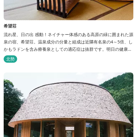
希望荘
流れ星、日の出 感動！ネイチャー体感のある高原の緑に囲まれた源
泉の宿、希望荘。温泉成分の分量と組成は近隣有名泉の4～5倍、し
かもラドンを含み療養泉としての適応症は抜群です。明日の健康
に、ご宿泊はもちろん日帰り入浴もお気軽にお立ち寄り下さい。 熱
北勢
気浴ラドンの泉も新たにオープン！ぜひご利用ください。