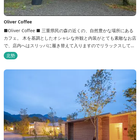
Oliver Coffee
■Oliver Coffee ■ 三重県民の森の近くの、自然豊かな場所にある
カフェ。 木を基調としたオシャレな外観と内装がとても素敵なお店
で、店内へはスリッパに履き替えて入りますのでリラックスして食
事を楽しめます。 席は店内にテーブル席や円卓、外のテラス席など
北勢
があり、お子様連れでも入りやすく居心地がいいカフェです。 森の
静かな雰囲気の中で、ゆっくり過ごすことができます。