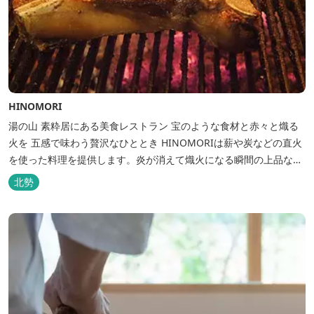
HINOMORI
湯の山 素粋居にある美食レストラン 宝のような食材と赤々と熾る
火を 五感で味わう贅沢なひととき HINOMORIは薪や炭などの直火
を使った料理を提供します。炎が消えて熾火になる瞬間の上品な香
りを海産物にまとわせたり、熟成させた上質な牛肉を塊でじっくり
北勢
とローストしたり。炎が生み出す味わいの繊細さと豪快さをコース
でお楽しみください。料理監修は、フランスで活躍するシェフ・手
島竜司。探...