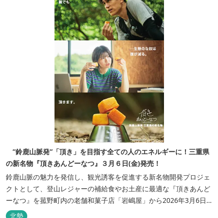
”鈴鹿山脈発”「頂き」を目指す全ての人のエネルギーに！三重県
の新名物『頂きあんどーなつ』３月６日(金)発売！
鈴鹿山脈の魅力を発信し、観光誘客を促進する新名物開発プロジェ
クトとして、登山レジャーの補給食やお土産に最適な『頂きあんど
ーなつ』を菰野町内の老舗和菓子店「岩嶋屋」から2026年3月6日
（金）より販売を開始いたしました。 ■商品コンセプト：自分だけ
北勢