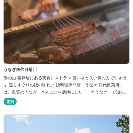
うなぎ四代目菊川
湯の山 素粋居にある美食レストラン 良い水と良い炭の力で引き出
す 選りすぐりの鰻の味わい 鰻料理専門店「うなぎ 四代目菊川」
は、良質のうなぎ一本丸ごとを蒲焼にした「一本うなぎ」で知られ
ます。大きさも太さも極上の鰻を厳選し、皮をパリッと焼き上げて
北勢
も身質がフワッとやわらかい、贅沢な食感を実現。 鮮度抜群の鰻を
毎日捌き、良質の炭で焼き立てを供します。素材から炭まで、鰻の
美味しさを熟...