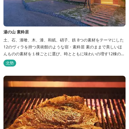
湯の山 素粋居
土、石、漆喰、木、漆、和紙、硝子、鉄 8つの素材をテーマにした
12のヴィラを持つ美術館のような宿・素粋居 素のままで美しいほ
んものの素材を１棟ごとに選び、時とともに味わいの増す12棟のヴ
ィラをつくりました。現代美術・工芸・古美術・アンティークをし
北勢
つらえた空間は、 とびきり居心地が良い美術館のよう。次はあのヴ
ィラで素材とアートに触れたい。 そんな滞在の楽しみが広がりま
す。 「そ...