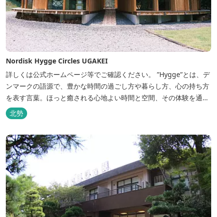
Nordisk Hygge Circles UGAKEI
詳しくは公式ホームページ等でご確認ください。 ”Hygge”とは、デ
ンマークの語源で、豊かな時間の過ごし方や暮らし方、心の持ち方
を表す言葉。ほっと癒される心地よい時間と空間、その体験を通し
て得られる幸福感のことです。 デンマーク発のアウトドアブランド
北勢
「Nordisk（ノルディスク）」と三重県いなべ市が連携して手がけ
た日本初のアウトドアフィールドが、2023年４月３日にオープンし
ました...