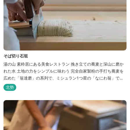
そば切り石垣
湯の山 素粋居にある美食レストラン 挽き立ての蕎麦と深山に磨か
れた水 土地の力をシンプルに味わう 完全自家製粉の手打ち蕎麦を
広めた「翁達磨」の系列で、ミシュラン1つ星の「なにわ翁」で研
鑽を積んだ石垣雄介氏が開業した「そば切り石垣」。 翁伝統の完全
北勢
自家製粉による二八蕎麦を踏襲し、蕎麦と酒をシンプルに楽しむ店
を実現しました。国産蕎麦の香りを存分に引き出す、湯の山温泉の
天然の水の力...