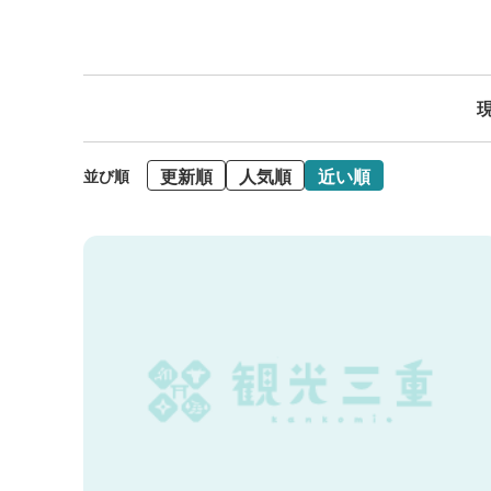
現
更新順
人気順
近い順
並び順