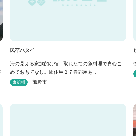
民宿ハタイ
海の見える家族的な宿。取れたての魚料理で真心こ
室
めておもてなし。団体用２７畳部屋あり。
熊野市
東紀州