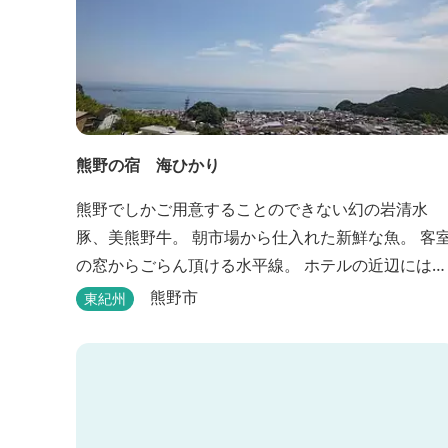
熊野の宿 海ひかり
熊野でしかご用意することのできない幻の岩清水
豚、美熊野牛。 朝市場から仕入れた新鮮な魚。 客
の窓からごらん頂ける水平線。 ホテルの近辺には世
界遺産 熊野古道 ぜひぜひご堪能くださいませ。
熊野市
東紀州