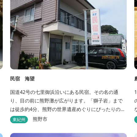
民宿 海望
国道42号の七里御浜沿いにある民宿。その名の通
り、目の前に熊野灘が広がります。「獅子岩」まで
は徒歩約4分、熊野の世界遺産めぐりにぴったりのロ
ケーションです。
熊野市
東紀州