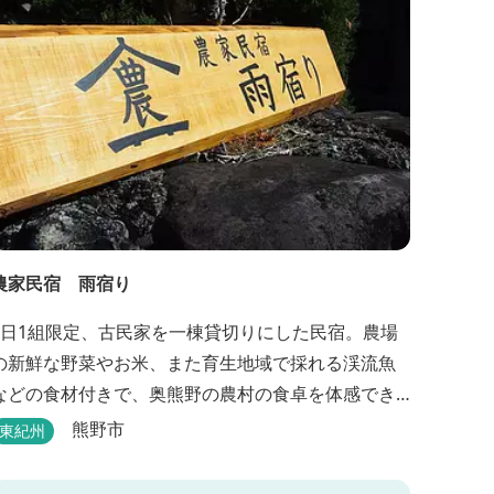
農家民宿 雨宿り
1日1組限定、古民家を一棟貸切りにした民宿。農場
の新鮮な野菜やお米、また育生地域で採れる渓流魚
などの食材付きで、奥熊野の農村の食卓を体感でき
ます。
熊野市
東紀州