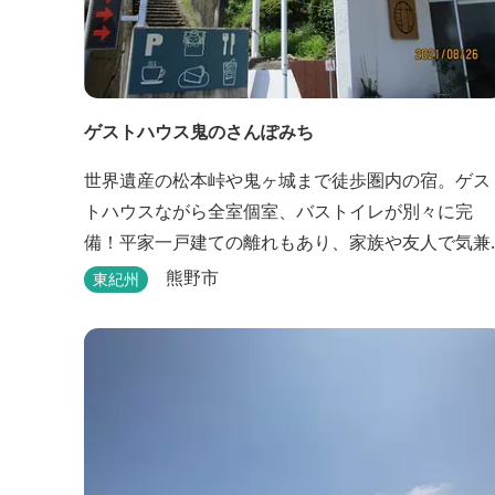
ゲストハウス鬼のさんぽみち
世界遺産の松本峠や鬼ヶ城まで徒歩圏内の宿。ゲス
トハウスながら全室個室、バストイレが別々に完
備！平家一戸建ての離れもあり、家族や友人で気兼
ねなく泊まれます。
熊野市
東紀州