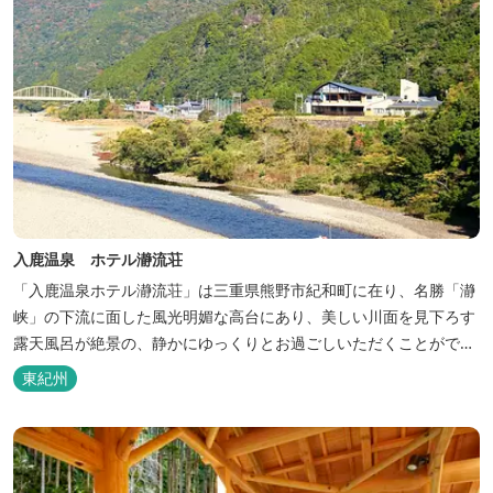
入鹿温泉 ホテル瀞流荘
「入鹿温泉ホテル瀞流荘」は三重県熊野市紀和町に在り、名勝「瀞
峡」の下流に面した風光明媚な高台にあり、美しい川面を見下ろす
露天風呂が絶景の、静かにゆっくりとお過ごしいただくことができ
る温泉宿泊施設です。 熊野古道をはじめ、日本一の棚田と称される
東紀州
丸山千枚田、赤木城跡、熊野本宮大社（熊野三山）、玉置神社が近
くに点在し、和歌山・奈良の遺産や名所からも近いことから観光ア
クセスには大変便利な立地と...