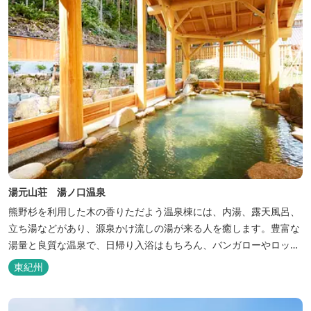
湯元山荘 湯ノ口温泉
熊野杉を利用した木の香りただよう温泉棟には、内湯、露天風呂、
立ち湯などがあり、源泉かけ流しの湯が来る人を癒します。豊富な
湯量と良質な温泉で、日帰り入浴はもちろん、バンガローやロッジ
などの宿泊施設も備えているので、宿泊しながらゆったりと温泉を
東紀州
楽しむ人も多いです。