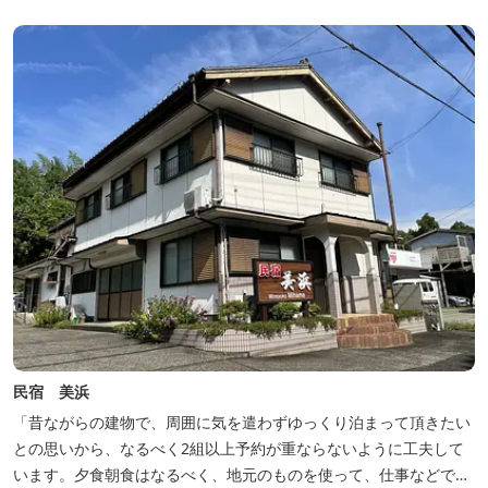
豊富な畑の幸や海の幸を堪能していただけます。 風光明媚な御浜を
巡る旅の拠点として、当...
民宿 美浜
「昔ながらの建物で、周囲に気を遣わずゆっくり泊まって頂きたい
との思いから、なるべく2組以上予約が重ならないように工夫して
います。夕食朝食はなるべく、地元のものを使って、仕事などで連