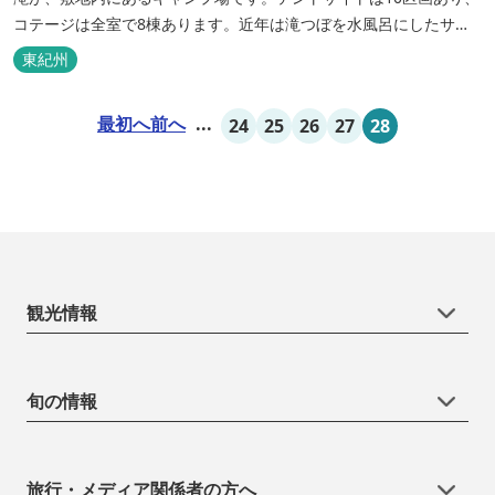
コテージは全室で8棟あります。近年は滝つぼを水風呂にしたサウ
ナが人気です。
東紀州
最初へ
前へ
...
24
25
26
27
28
観光情報
旬の情報
旅行・メディア関係者の方へ