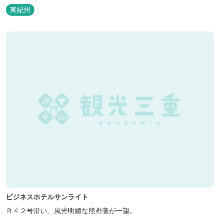
泊の方には日替わりでご用意します。」オーナー様談。もし重なっ
東紀州
た場合は、ごめんなさい。
ビジネスホテルサンライト
Ｒ４２号沿い、風光明媚な熊野灘が一望。