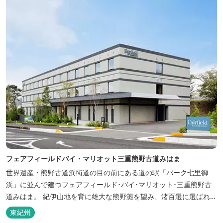
フェアフィールドバイ・マリオット三重熊野古道みはま
世界遺産・熊野古道浜街道の目の前にある道の駅「パーク七里御
浜」に並んで建つフェアフィールド･バイ･マリオット･三重熊野古
道みはま。 紀伊山地を背に雄大な熊野灘を望み、渚百選に選ばれた
七里御浜海岸などの美しい自然が広がります。一年を通して暖かで
東紀州
過ごしやすく、季節を通じて穫れる数々の品種のみかんをはじめ、