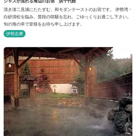
ジャズが流れる海辺のお宿 浜千代館
清き渚二見浦にたたずむ、和モダンテーストのお宿です。 伊勢湾・
白砂清松を臨み、普段の喧騒を忘れ、ごゆっくりお過ごし下さい。
旬の海の幸で皆様をお待ち申し上げます。
伊勢志摩