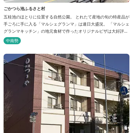
ごかつら池ふるさと村
五桂池のほとりに位置する自然公園。 とれたて産地の旬の特産品が
手ごろに手に入る「マルシェグランマ」は連日大盛況。 「マルシェ
グランマキッチン」の地元食材で作ったオリジナルピザは大好評！
バーベキューも楽しめます。食材と必要な道具がセットになった
中南勢
「手ぶらバーベキューセット」も人気です。 『ごかつら池どうぶつ
パーク』近くにあります。 多気町観光協会のフェイスブックでは多
気町のローカ...