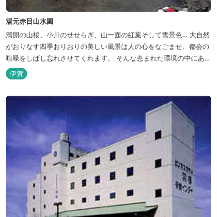
湯元赤目山水園
満開の山桜、小川のせせらぎ、山一面の紅葉そして雪景色… 大自然
がおりなす四季おりおりの美しい風景は人の心をなごませ、都会の
喧噪をしばし忘れさせてくれます。 そんな恵まれた環境の中にあ
る、純和風造りの閑静なたたずまい …それが赤目山水園です。 ま
伊賀
た、赤目山水園の園内からこんこんと湧き出る天然温泉「赤目温泉
山の湯」は、肌にやさしい美人と健康の湯として大勢のお客様に喜
んでいただいておりま...