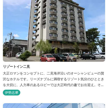
リゾートイン二見
大正ロマンをコンセプトに、二見海岸沿いのオーシャンビューの贅
沢なホテルです。リーズナブルに満喫するリゾート気分のひととき
を大切に、人力車のあるロビーでは大正時代の趣でお出迎え。そし
て、抜群の眺めが自慢の露天風呂｢七福の湯｣は、趣向を凝らした七
伊勢志摩
つのお風呂のうち、五つをご宿泊者様無料の貸切風呂としてご利用
が可能です。