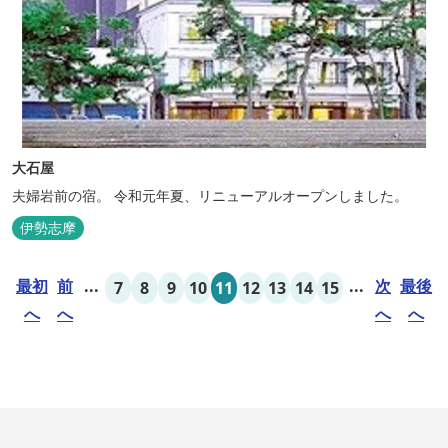
大石屋
夫婦岩前の宿。 令和元年夏、リニューアルオープンしました。
伊勢志摩
最初
前
...
...
次
最後
7
8
9
10
11
12
13
14
15
へ
へ
へ
へ