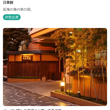
日章館
近海の海の幸の宿。
伊勢志摩