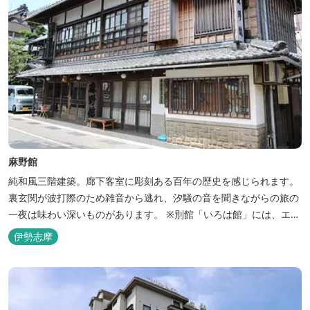
麻野館
純和風三階建築。廊下客室に彫刻ある百年の歴史を感じられます。
裏玄関が波打際のため雑音から逃れ、汐騒の音を聞きながらの旅の
一夜は味わい深いものがあります。 ※別館「いろは館」には、エイ
リアンやプレデターのリアルな模型があり、初めて見た方はビック
伊勢志摩
リしますよ。