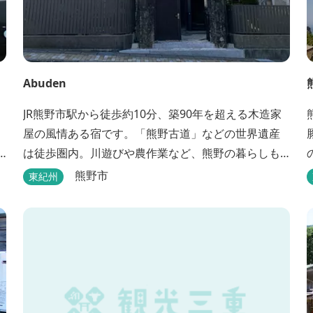
Abuden
JR熊野市駅から徒歩約10分、築90年を超える木造家
屋の風情ある宿です。「熊野古道」などの世界遺産
は徒歩圏内。川遊びや農作業など、熊野の暮らしも
楽しめます。
熊野市
東紀州