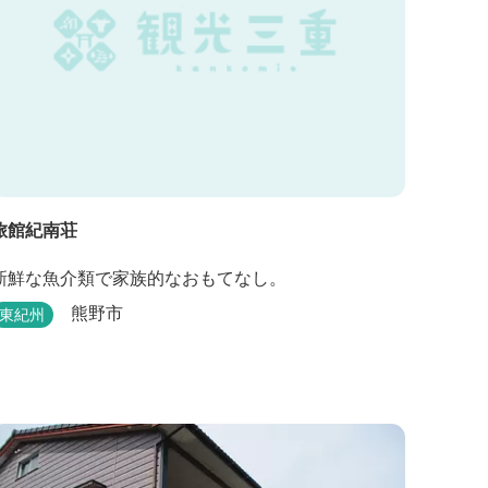
旅館紀南荘
新鮮な魚介類で家族的なおもてなし。
熊野市
東紀州