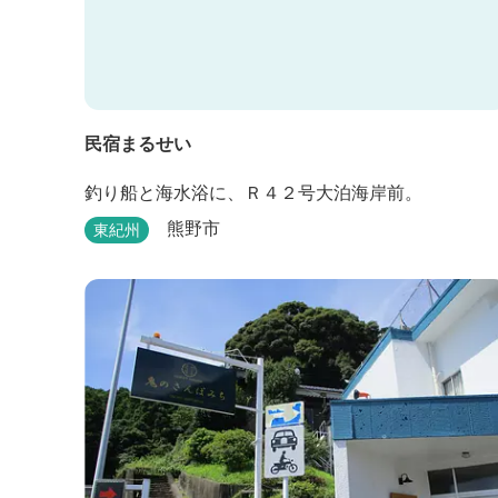
民宿まるせい
釣り船と海水浴に、Ｒ４２号大泊海岸前。
熊野市
東紀州