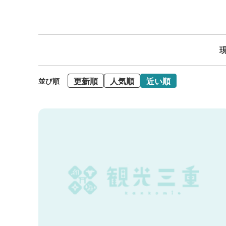
現
更新順
人気順
近い順
並び順