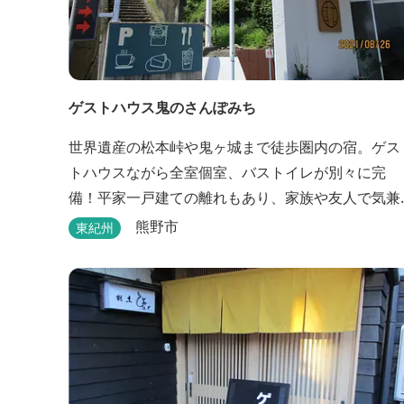
ゲストハウス鬼のさんぽみち
世界遺産の松本峠や鬼ヶ城まで徒歩圏内の宿。ゲス
トハウスながら全室個室、バストイレが別々に完
備！平家一戸建ての離れもあり、家族や友人で気兼
ねなく泊まれます。
熊野市
東紀州