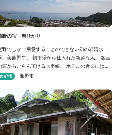
熊野の宿 海ひかり
熊野でしかご用意することのできない幻の岩清水
豚、美熊野牛。 朝市場から仕入れた新鮮な魚。 客室
の窓からごらん頂ける水平線。 ホテルの近辺には世
界遺産 熊野古道 ぜひぜひご堪能くださいませ。
熊野市
東紀州