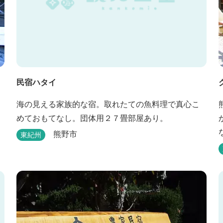
民宿ハタイ
海の見える家族的な宿。取れたての魚料理で真心こ
めておもてなし。団体用２７畳部屋あり。
熊野市
東紀州