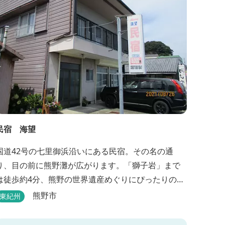
民宿 海望
国道42号の七里御浜沿いにある民宿。その名の通
り、目の前に熊野灘が広がります。「獅子岩」まで
は徒歩約4分、熊野の世界遺産めぐりにぴったりのロ
ケーションです。
熊野市
東紀州