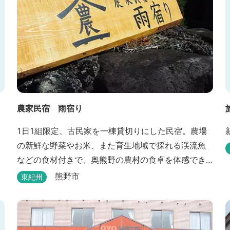
農家民宿 雨宿り
1日1組限定、古民家を一棟貸切りにした民宿。農場
の新鮮な野菜やお米、また育生地域で採れる渓流魚
などの食材付きで、奥熊野の農村の食卓を体感でき
ます。
熊野市
東紀州