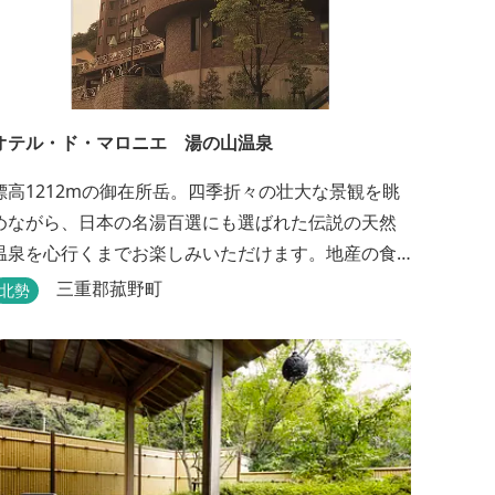
オテル・ド・マロニエ 湯の山温泉
標高1212mの御在所岳。四季折々の壮大な景観を眺
めながら、日本の名湯百選にも選ばれた伝説の天然
温泉を心行くまでお楽しみいただけます。地産の食
材を中心としたお料理は創作会席もしくはお箸でも
三重郡菰野町
北勢
お楽しみいただける本格フレンチをお選びいただ
け、会席・フレンチコースとも同じテーブルにてご
賞味いただけます。また館内やお食事は浴衣姿でお
楽しみいただけます。ゆったり、気軽に安心してい
ただける会員制リゾートホ...