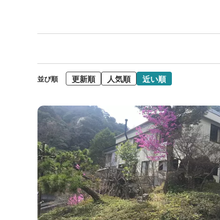
更新順
人気順
近い順
並び順