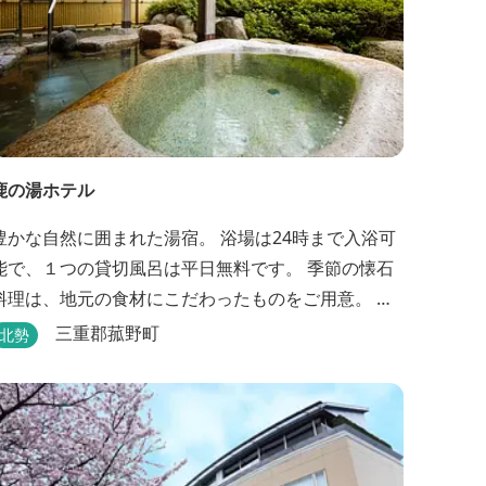
鹿の湯ホテル
豊かな自然に囲まれた湯宿。 浴場は24時まで入浴可
能で、１つの貸切風呂は平日無料です。 季節の懐石
料理は、地元の食材にこだわったものをご用意。 わ
んちゃんお預かり所の設備も充実です。 女将手作り
三重郡菰野町
北勢
のお酢とカモシカソフトが人気です。 お食事処と大
浴場の脱衣所に最新の高機能換気設備を導入いたし
ました。