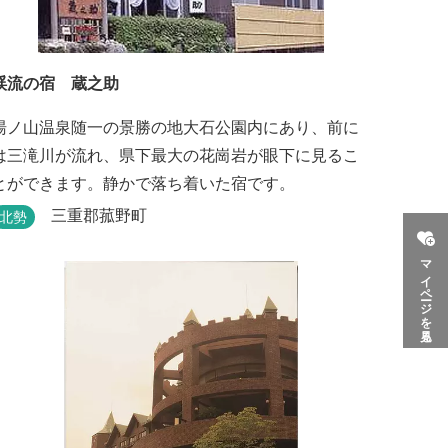
渓流の宿 蔵之助
湯ノ山温泉随一の景勝の地大石公園内にあり、前に
は三滝川が流れ、県下最大の花崗岩が眼下に見るこ
とができます。静かで落ち着いた宿です。
三重郡菰野町
北勢
マイページを見る