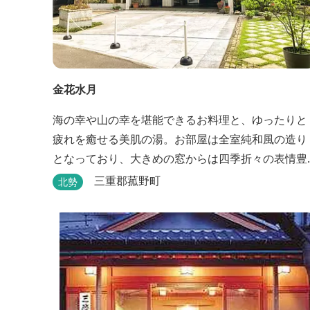
金花水月
海の幸や山の幸を堪能できるお料理と、ゆったりと
疲れを癒せる美肌の湯。お部屋は全室純和風の造り
となっており、大きめの窓からは四季折々の表情豊
かな御在所の景色をお楽しみ頂けます。
三重郡菰野町
北勢