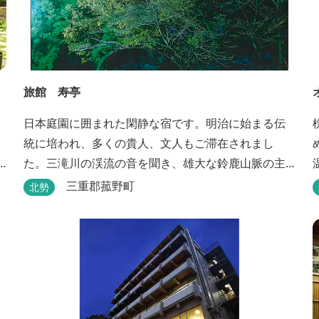
旅館 寿亭
日本庭園に囲まれた閑静な宿です。明治に始まる伝
統に培われ、多くの貴人、文人もご滞在されまし
た。三滝川の渓流の音を聞き、雄大な鈴鹿山脈の主
峰御在所岳と、ロープウェイをご覧になりながらお
三重郡菰野町
北勢
入りいただく露天風呂は気持ちがいいです。 また、
庭園にある昭和初期の離れの客間を改装した貸切風
呂（６タイプ）はレトロクラシカルな雰囲気でみな
さまに好評をいただいております。夕食は部屋食の
為、お子様連れやカッ...