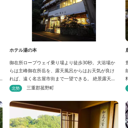
ホテル湯の本
御在所ロープウェイ乗り場より徒歩30秒。大浴場か
らは主峰御在所岳を、露天風呂からはお天気が良け
れば、遠く名古屋市街まで一望できる。 絶景露天風
呂で日頃の疲れを癒してください。
三重郡菰野町
北勢