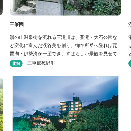
三峯園
湯の山温泉街を流れる三滝川は、蒼滝・大石公園な
ど変化に富んだ渓谷美を創り、御在所岳へ登れば琵
琶湖・伊勢湾が一望でき、すばらしい景観を見せて
くれます。 「三峯園」では料理の素材と味にもこだ
三重郡菰野町
北勢
わり、お客様に四季の織り成す景観と、いい湯、い
い味、めぐりあいをお届けいたします。