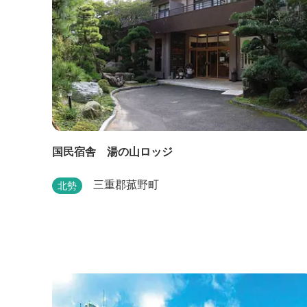
国民宿舎 湯の山ロッジ
三重郡菰野町
北勢