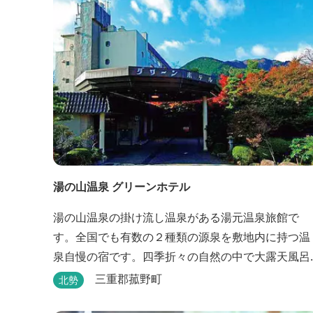
湯の山温泉 グリーンホテル
湯の山温泉の掛け流し温泉がある湯元温泉旅館で
す。全国でも有数の２種類の源泉を敷地内に持つ温
泉自慢の宿です。四季折々の自然の中で大露天風呂
が楽しめます。
三重郡菰野町
北勢