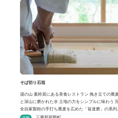
そば切り石垣
湯の山 素粋居にある美食レストラン 挽き立ての蕎麦
と深山に磨かれた水 土地の力をシンプルに味わう 完
全自家製粉の手打ち蕎麦を広めた「翁達磨」の系列
で、ミシュラン1つ星の「なにわ翁」で研鑽を積ん
三重郡菰野町
北勢