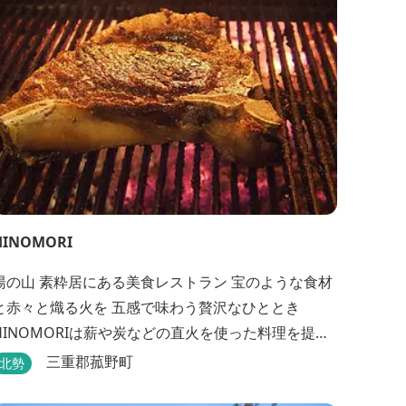
HINOMORI
湯の山 素粋居にある美食レストラン 宝のような食材
と赤々と熾る火を 五感で味わう贅沢なひととき
HINOMORIは薪や炭などの直火を使った料理を提供
します。炎が消えて熾火になる瞬間の上品な香りを
三重郡菰野町
北勢
海産物にまとわせたり、熟成させた上質な牛肉を塊