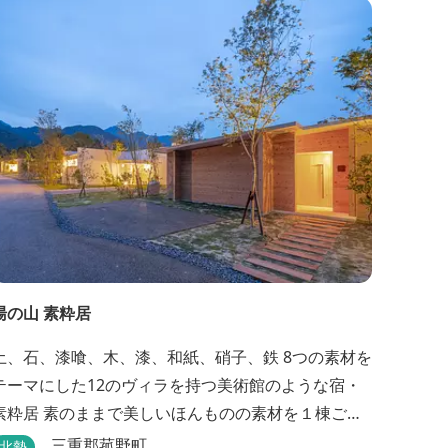
でじっくりとローストしたり。炎が生み出す味わい
の繊細さと豪快さをコースでお楽しみください。料
理監修は、フランスで活躍するシェフ・手島竜司。
...
湯の山 素粋居
土、石、漆喰、木、漆、和紙、硝子、鉄 8つの素材を
テーマにした12のヴィラを持つ美術館のような宿・
素のままで美しいほんものの素材を１棟ごと
に選び、時とともに味わいの増す12棟のヴィラをつ
三重郡菰野町
北勢