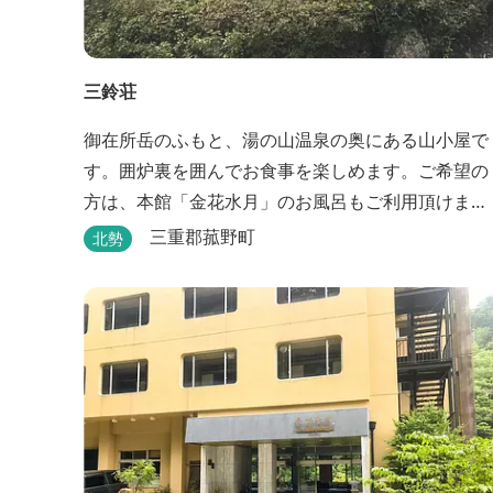
三鈴荘
御在所岳のふもと、湯の山温泉の奥にある山小屋で
す。囲炉裏を囲んでお食事を楽しめます。ご希望の
方は、本館「金花水月」のお風呂もご利用頂けま
す。
三重郡菰野町
北勢