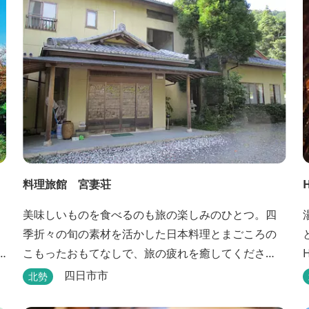
料理旅館 宮妻荘
美味しいものを食べるのも旅の楽しみのひとつ。四
季折々の旬の素材を活かした日本料理とまごころの
こもったおもてなしで、旅の疲れを癒してくださ
い。
四日市市
北勢