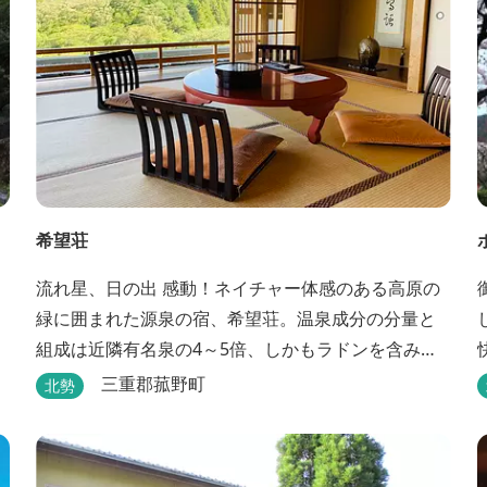
希望荘
流れ星、日の出 感動！ネイチャー体感のある高原の
緑に囲まれた源泉の宿、希望荘。温泉成分の分量と
組成は近隣有名泉の4～5倍、しかもラドンを含み療
養泉としての適応症は抜群です。明日の健康に、ご
三重郡菰野町
北勢
宿泊はもちろん日帰り入浴もお気軽にお立ち寄り下
さい。 熱気浴ラドンの泉も新たにオープン！ぜひご
利用ください。