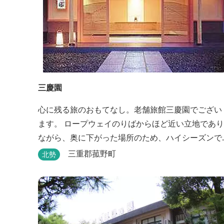
三慶園
心に残る旅のおもてなし。老舗旅館三慶園でござい
ます。 ロープウェイのりばからほど近い立地であり
ながら、奥に下がった場所のため、ハイシーズンで
も静かにゆったりとお過ごしいただけます。 自慢の
三重郡菰野町
北勢
大浴場からは、雄大な御在所岳を背に、御在所ロー
プウェイが望めます。季節ごとに表情を変える湯の
山の自然と対話しながら至極のひとときをどうぞ。