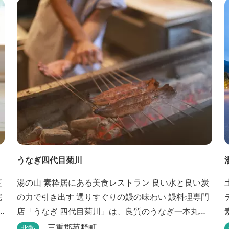
探
うなぎ四代目菊川
湯の山 素粋居にある美食レストラン 良い水と良い炭
の力で引き出す 選りすぐりの鰻の味わい 鰻料理専門
店「うなぎ 四代目菊川」は、良質のうなぎ一本丸ご
素粋居 
だ
とを蒲焼にした「一本うなぎ」で知られます。大き
三重郡菰野町
北勢