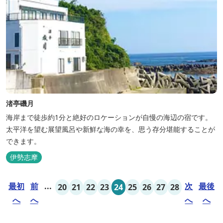
渚亭磯月
海岸まで徒歩約1分と絶好のロケーションが自慢の海辺の宿です。
太平洋を望む展望風呂や新鮮な海の幸を、思う存分堪能することが
できます。
伊勢志摩
最初
前
...
次
最後
20
21
22
23
24
25
26
27
28
へ
へ
へ
へ