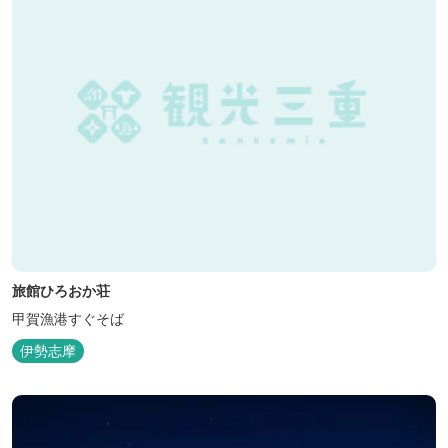
旅館ひろおか荘
甲賀漁港すぐそば
伊勢志摩