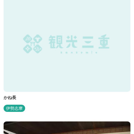
かね長
伊勢志摩