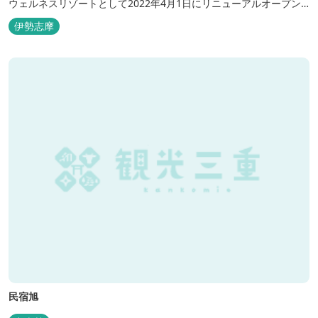
ウェルネスリゾートとして2022年4月1日にリニューアルオープン
いたしました。 フィンランド式ロウリュテントサウナがご宿泊区画
伊勢志摩
に1張ずつ付属されたプランが登場。 「ととのう」条件が揃い、さ
らに皆様に楽しんでもらえる空間となりました。 満点の星空の下で
ド...
民宿旭