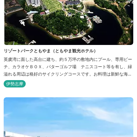
リゾートパークともやま（ともやま観光ホテル）
英虞湾に面した高台に建ち、約５万坪の敷地内にプール、専用ビー
チ、カラオケＢＯＸ、パターゴルフ場 テニスコート等を有し、緑
溢れる周辺は格好のサイクリングコースです。お料理は新鮮な海の
幸をふんだんに使用する荒磯焼、活造会席、伊勢海老残酷鍋会席、
伊勢志摩
松茸料理（秋）等グルメ志向の方に好評です。夏には野外バーベキ
ューも毎晩行ないます。