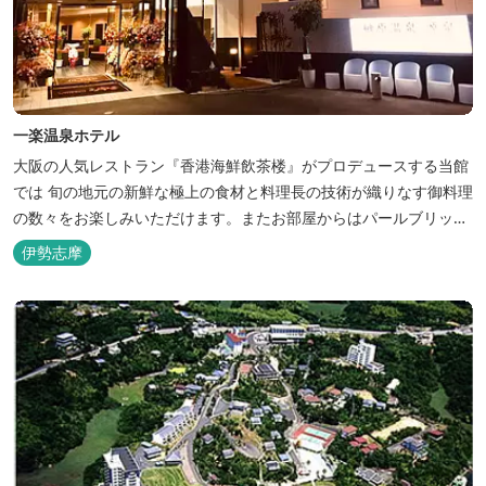
一楽温泉ホテル
大阪の人気レストラン『香港海鮮飲茶楼』がプロデュースする当館
では 旬の地元の新鮮な極上の食材と料理長の技術が織りなす御料理
の数々をお楽しみいただけます。またお部屋からはパールブリッジ
や真珠筏など、美しい景色が一望できます。「美肌の湯」として有
伊勢志摩
名な榊原温泉の運び湯を使用した大浴場も完備。