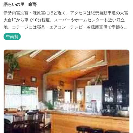
語らいの里 噺野
伊勢内宮別宮・瀧原宮にほど近く、アクセスは紀勢自動車道の大宮
大台ICから車で10分程度。スーパーやホームセンターも近い好立
地。コテージには寝具・エアコン・テレビ・冷蔵庫完備で季節を問
わず楽しめます。 食器・調理器具の揃った自炊棟や24時間利用可
中南勢
能なシャワールームなど充実の設備で快適にお過ごしいただけま
す。施設内には噺野温泉もありコテージ宿泊の方は貸し切りでご利
用いただけます(１棟につき１時間)