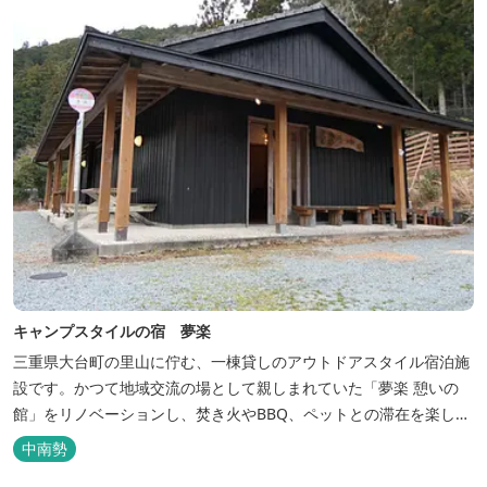
キャンプスタイルの宿 夢楽
三重県大台町の里山に佇む、一棟貸しのアウトドアスタイル宿泊施
設です。かつて地域交流の場として親しまれていた「夢楽 憩いの
館」をリノベーションし、焚き火やBBQ、ペットとの滞在を楽しめ
る“キャンプ気分”の宿として生まれ変わりました。 【営業時間】 チ
中南勢
ェックイン 15：00（早めのチェックインご希望は予約時に要相