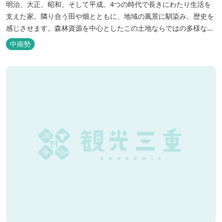
明治、大正、昭和、そして平成。4つの時代で長きにわたり生活を
支えた家。隣り合う田や畑とともに、地域の風景に馴染み、歴史を
感じさせます。森林資源を中心としたこの土地ならではの多様な自
然環境の素晴らしさを伝える情報を発信し、そして多種多様な人材
中南勢
と共有することで地域産業・地域社会の発展を図るNPO法人Joint
Plusが運営する民泊です。 NPO法人Joint Plusは、大台町ならでは
の...