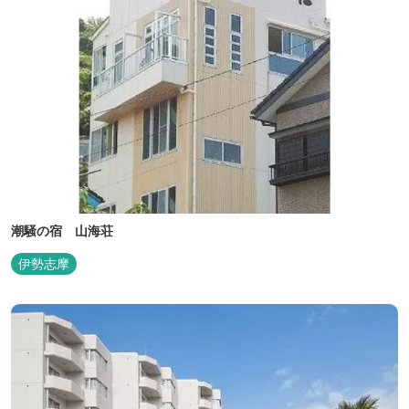
潮騒の宿 山海荘
伊勢志摩