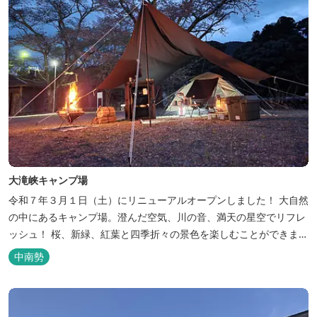
大滝峡キャンプ場
令和７年３月１日（土）にリニューアルオープンしました！ 大自然
の中にあるキャンプ場。澄んだ空気、川の音、満天の星空でリフレ
ッシュ！ 桜、新緑、紅葉と四季折々の景色を楽しむことができま
す。 紀勢自動車道「大宮大台Ic」から車で約10分と好アクセス！
中南勢
今年の営業は１２月１４日（日）までです！来年は３月１日（日）
からの営業となりますのでよろしくお願いします！ ソロサイト・オ
ートテント...