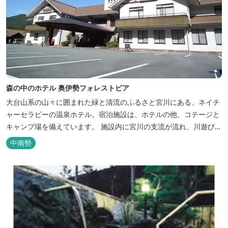
森の中のホテル 奥伊勢フォレストピア
大台山系の山々に囲まれた緑と清流のふるさと宮川にある、ネイチ
ャーセラピーの温泉ホテル。宿泊施設は、ホテルの他、コテージと
キャンプ場を備えています。 施設内に宮川の支流が流れ、川遊びが
できます。BBQエリア、釣堀もあり、ファミリーやグループでもア
中南勢
クティビティを楽しめます。 ディナーは併設の「レストラン アン
ジュ」にて、地元の食材をていねいに調理したフレンチフルコース
をお召し上がりい...