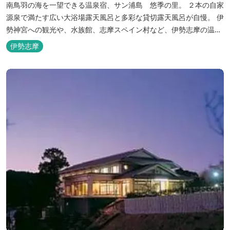
南鳥羽の海を一望できる温泉宿、サン浦島 悠季の里。 ２本の自家
源泉で満たす広い大浴場露天風呂と多彩な貸切露天風呂が自慢。 伊
勢神宮への観光や、水族館、志摩スペイン村など、伊勢志摩の温泉
旅行に お料理は伊勢志摩ならではの味覚が四季折々の旅を彩りま
伊勢志摩
す。 ～大浴場「まろびね庵」～ 敷地内より湧出する二つの源泉
「珠光の湯」「和みの湯」が 至福の癒しへとお誘い致します。 す
がす...