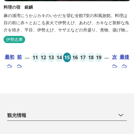
料理の宿 銀鱗
麻の浦湾にうかぶカキのいかだを望む全館7室の和風旅館。料理は
目の前に赤々とおこる炭火で伊勢えび、あわび、カキなど新鮮な魚
介を焼き、平目、伊勢えび、サザエなどの舟盛り、煮物、揚げ物な
どの懐石料理。
伊勢志摩
最初
前
...
...
次
最後
11
12
13
14
15
16
17
18
19
へ
へ
へ
へ
観光情報