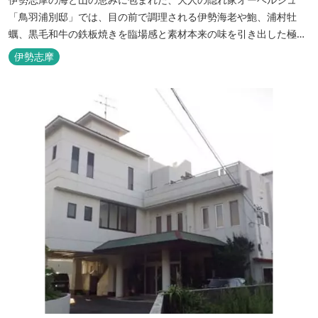
「鳥羽浦別邸」では、目の前で調理される伊勢海老や鮑、浦村牡
蠣、黒毛和牛の鉄板焼きを臨場感と素材本来の味を引き出した極上
のお料理でご堪能いただけます。露天風呂付きなど6タイプの個性
伊勢志摩
的な客室で、特別なひとときを大切な人と共にお過ごしくださいま
せ。美食と温泉、上質な空間で贅沢な体験をお届けいたします。