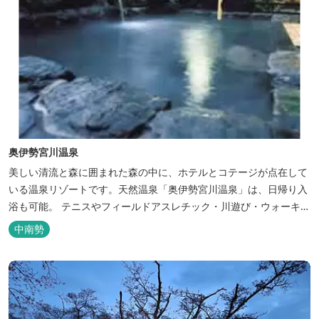
奥伊勢宮川温泉
美しい清流と森に囲まれた森の中に、ホテルとコテージが点在して
いる温泉リゾートです。天然温泉「奥伊勢宮川温泉」は、日帰り入
浴も可能。 テニスやフィールドアスレチック・川遊び・ウォーキン
グ・山登りの後は、岩風呂風の露天風呂と地元産季節の野草を月替
中南勢
メニューの野草風呂と打たせ湯で思いっきりリフレッシュしてくだ
さい。 森林浴に温泉浴でネイチャーセラピーしませんか。