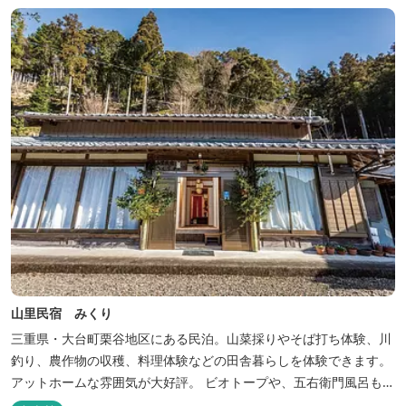
談） チェックアウト 9：00 【定休日】 不定休 【料金...
山里民宿 みくり
三重県・大台町栗谷地区にある民泊。山菜採りやそば打ち体験、川
釣り、農作物の収穫、料理体験などの田舎暮らしを体験できます。
アットホームな雰囲気が大好評。 ビオトープや、五右衛門風呂も楽
しめます。6月はホタル観賞が人気。 夜になると周囲は真っ暗。都