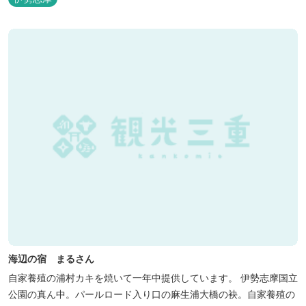
クインが可能です。 食事提供や接客サービスがない分、リーズナブ
ルな料金で宿泊が可能なため、観光目的の拠点としてぜひご利用く
ださい♪ ...
海辺の宿 まるさん
自家養殖の浦村カキを焼いて一年中提供しています。 伊勢志摩国立
公園の真ん中。パールロード入り口の麻生浦大橋の袂。自家養殖の