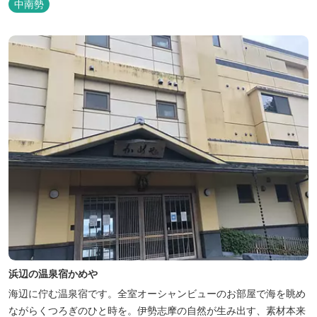
中南勢
会には無い闇の中を飛び交うヒメホタル・ヘイケボタルを観賞した
り、星空を眺めたり・・・ 初夏の早朝には「アカショウビン」の美
しい声を聞く事ができた...
浜辺の温泉宿かめや
海辺に佇む温泉宿です。全室オーシャンビューのお部屋で海を眺め
ながらくつろぎのひと時を。伊勢志摩の自然が生み出す、素材本来