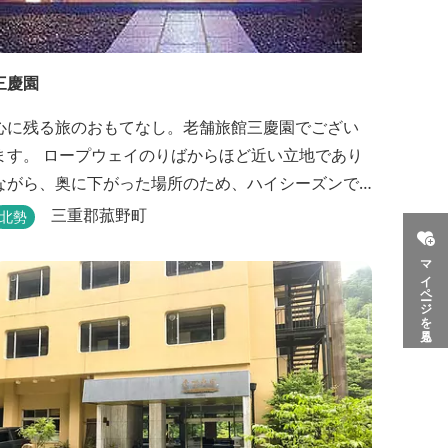
三慶園
心に残る旅のおもてなし。老舗旅館三慶園でござい
ます。 ロープウェイのりばからほど近い立地であり
ながら、奥に下がった場所のため、ハイシーズンで
も静かにゆったりとお過ごしいただけます。 自慢の
三重郡菰野町
北勢
大浴場からは、雄大な御在所岳を背に、御在所ロー
マイページを見る
プウェイが望めます。季節ごとに表情を変える湯の
山の自然と対話しながら至極のひとときをどうぞ。