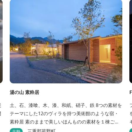
でじっくりとローストしたり。炎が生み出す味わい
の繊細さと豪快さをコースでお楽しみください。料
理監修は、フランスで活躍するシェフ・手島竜司。
探...
湯の山 素粋居
土、石、漆喰、木、漆、和紙、硝子、鉄 8つの素材を
テーマにした12のヴィラを持つ美術館のような宿・
素粋居 素のままで美しいほんものの素材を１棟ごと
に選び、時とともに味わいの増す12棟のヴィラをつ
三重郡菰野町
北勢