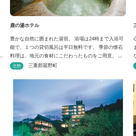
鹿の湯ホテル
豊かな自然に囲まれた湯宿。 浴場は24時まで入浴可
能で、１つの貸切風呂は平日無料です。 季節の懐石
料理は、地元の食材にこだわったものをご用意。 わ
んちゃんお預かり所の設備も充実です。 女将手作り
三重郡菰野町
北勢
のお酢とカモシカソフトが人気です。 お食事処と大
浴場の脱衣所に最新の高機能換気設備を導入いたし
ました。