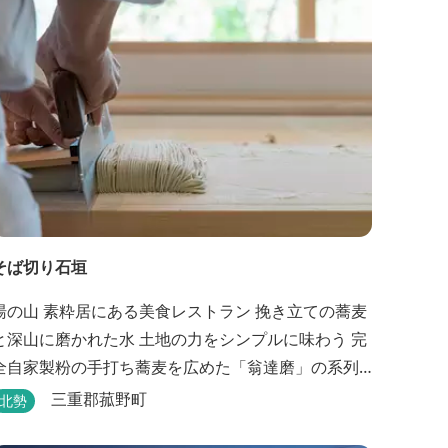
そば切り石垣
湯の山 素粋居にある美食レストラン 挽き立ての蕎麦
と深山に磨かれた水 土地の力をシンプルに味わう 完
全自家製粉の手打ち蕎麦を広めた「翁達磨」の系列
で、ミシュラン1つ星の「なにわ翁」で研鑽を積んだ
三重郡菰野町
北勢
石垣雄介氏が開業した「そば切り石垣」。 翁伝統の