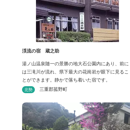
渓流の宿 蔵之助
湯ノ山温泉随一の景勝の地大石公園内にあり、前に
は三滝川が流れ、県下最大の花崗岩が眼下に見るこ
とができます。静かで落ち着いた宿です。
三重郡菰野町
北勢