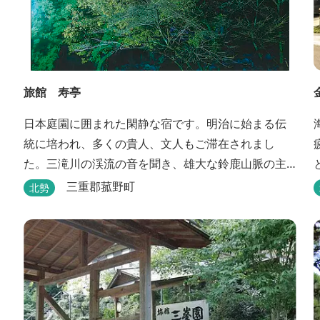
旅館 寿亭
日本庭園に囲まれた閑静な宿です。明治に始まる伝
統に培われ、多くの貴人、文人もご滞在されまし
た。三滝川の渓流の音を聞き、雄大な鈴鹿山脈の主
峰御在所岳と、ロープウェイをご覧になりながらお
三重郡菰野町
北勢
入りいただく露天風呂は気持ちがいいです。 また、
庭園にある昭和初期の離れの客間を改装した貸切風
呂（６タイプ）はレトロクラシカルな雰囲気でみな
さまに好評をいただいております。夕食は部屋食の
為、お子様連れやカッ...