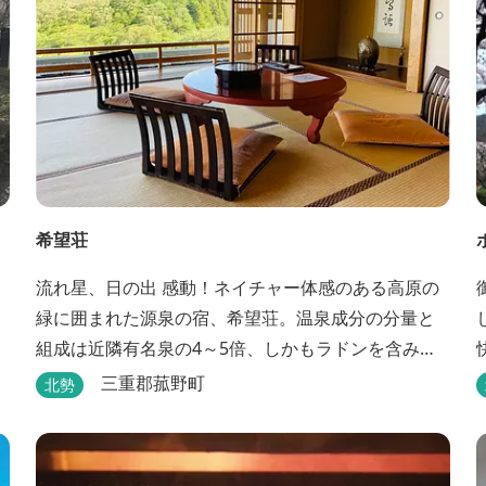
希望荘
流れ星、日の出 感動！ネイチャー体感のある高原の
緑に囲まれた源泉の宿、希望荘。温泉成分の分量と
組成は近隣有名泉の4～5倍、しかもラドンを含み療
養泉としての適応症は抜群です。明日の健康に、ご
三重郡菰野町
北勢
宿泊はもちろん日帰り入浴もお気軽にお立ち寄り下
さい。 熱気浴ラドンの泉も新たにオープン！ぜひご
利用ください。