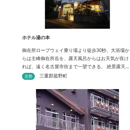
ホテル湯の本
御在所ロープウェイ乗り場より徒歩30秒。大浴場か
らは主峰御在所岳を、露天風呂からはお天気が良け
れば、遠く名古屋市街まで一望できる。 絶景露天風
呂で日頃の疲れを癒してください。
三重郡菰野町
北勢