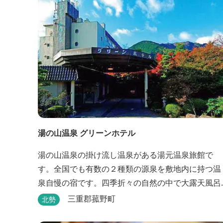
湯の山温泉 グリーンホテル
湯の山温泉の掛け流し温泉がある湯元温泉旅館で
す。全国でも有数の２種類の源泉を敷地内に持つ温
泉自慢の宿です。四季折々の自然の中で大露天風呂
が楽しめます。
三重郡菰野町
北勢