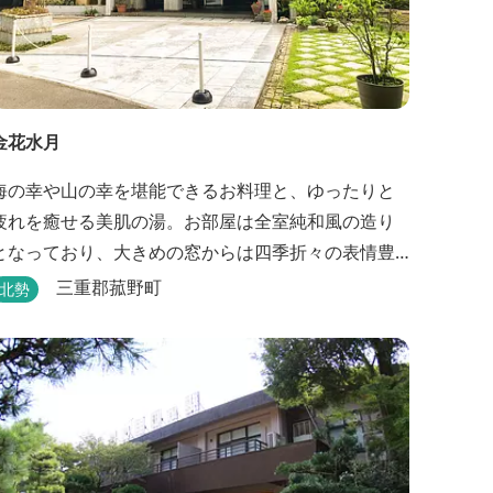
金花水月
海の幸や山の幸を堪能できるお料理と、ゆったりと
疲れを癒せる美肌の湯。お部屋は全室純和風の造り
となっており、大きめの窓からは四季折々の表情豊
かな御在所の景色をお楽しみ頂けます。
三重郡菰野町
北勢