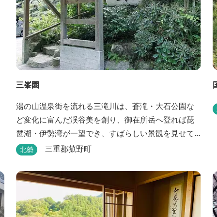
三峯園
湯の山温泉街を流れる三滝川は、蒼滝・大石公園な
ど変化に富んだ渓谷美を創り、御在所岳へ登れば琵
琶湖・伊勢湾が一望でき、すばらしい景観を見せて
くれます。 「三峯園」では料理の素材と味にもこだ
三重郡菰野町
北勢
わり、お客様に四季の織り成す景観と、いい湯、い
い味、めぐりあいをお届けいたします。