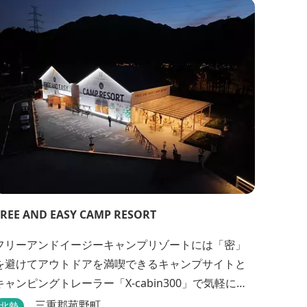
完全自家製粉による二八蕎麦を踏襲し、蕎麦と酒を
シンプルに楽しむ店を実現しました。国産蕎麦の香
りを存分に引き出す、湯の山温泉の天然の水の力...
FREE AND EASY CAMP RESORT
フリーアンドイージーキャンプリゾートには「密」
を避けてアウトドアを満喫できるキャンプサイトと
キャンピングトレーラー「X-cabin300」で気軽に非
日常的な空間を楽しめるX-cabinトレーラーサイト、
三重郡菰野町
北勢