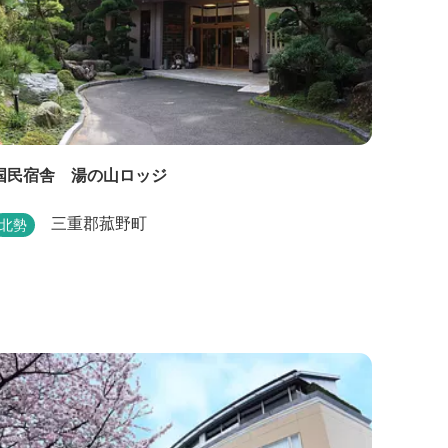
国民宿舎 湯の山ロッジ
三重郡菰野町
北勢