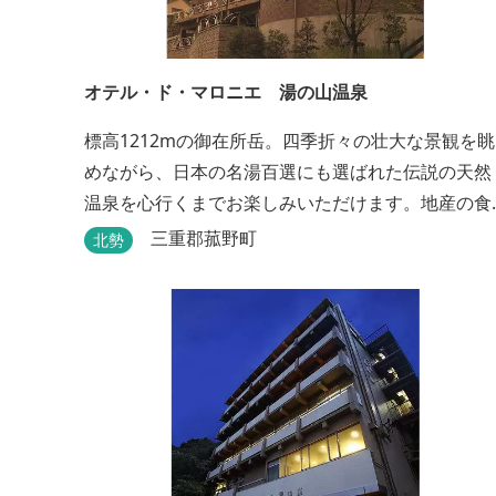
オテル・ド・マロニエ 湯の山温泉
標高1212mの御在所岳。四季折々の壮大な景観を眺
めながら、日本の名湯百選にも選ばれた伝説の天然
温泉を心行くまでお楽しみいただけます。地産の食
材を中心としたお料理は創作会席もしくはお箸でも
三重郡菰野町
北勢
お楽しみいただける本格フレンチをお選びいただ
け、会席・フレンチコースとも同じテーブルにてご
賞味いただけます。また館内やお食事は浴衣姿でお
楽しみいただけます。ゆったり、気軽に安心してい
ただける会員制リゾートホ...