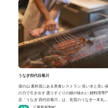
うなぎ四代目菊川
湯の山 素粋居にある美食レストラン 良い水と良い炭
の力で引き出す 選りすぐりの鰻の味わい 鰻料理専門
店「うなぎ 四代目菊川」は、良質のうなぎ一本丸ご
とを蒲焼にした「一本うなぎ」で知られます。大き
三重郡菰野町
北勢