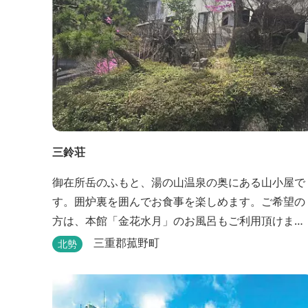
三鈴荘
御在所岳のふもと、湯の山温泉の奥にある山小屋で
す。囲炉裏を囲んでお食事を楽しめます。ご希望の
方は、本館「金花水月」のお風呂もご利用頂けま
す。
三重郡菰野町
北勢