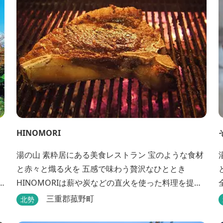
HINOMORI
湯の山 素粋居にある美食レストラン 宝のような食材
と赤々と熾る火を 五感で味わう贅沢なひととき
HINOMORIは薪や炭などの直火を使った料理を提供
します。炎が消えて熾火になる瞬間の上品な香りを
三重郡菰野町
北勢
海産物にまとわせたり、熟成させた上質な牛肉を塊