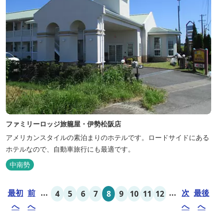
ファミリーロッジ旅籠屋・伊勢松阪店
アメリカンスタイルの素泊まりのホテルです。ロードサイドにある
ホテルなので、自動車旅行にも最適です。
中南勢
最初
前
...
...
次
最後
4
5
6
7
8
9
10
11
12
へ
へ
へ
へ