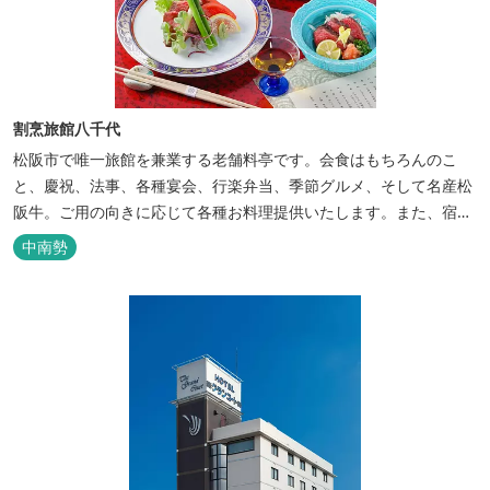
割烹旅館八千代
松阪市で唯一旅館を兼業する老舗料亭です。会食はもちろんのこ
と、慶祝、法事、各種宴会、行楽弁当、季節グルメ、そして名産松
阪牛。ご用の向きに応じて各種お料理提供いたします。また、宿泊
のご用もたまわります。 国登録有形文化財に選ばれた純木造建築で
中南勢
昔風情をお楽しみください。