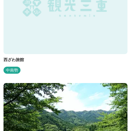
西ざわ旅館
中南勢