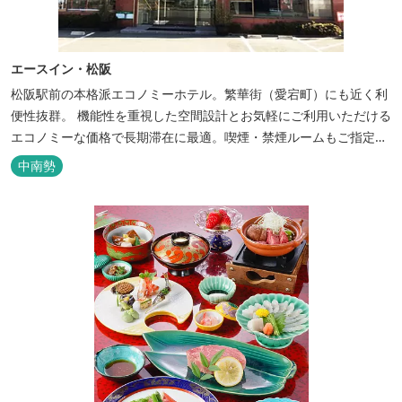
エースイン・松阪
松阪駅前の本格派エコノミーホテル。繁華街（愛宕町）にも近く利
便性抜群。 機能性を重視した空間設計とお気軽にご利用いただける
エコノミーな価格で長期滞在に最適。喫煙・禁煙ルームもご指定い
ただけます。 無料サービス ・３０種類以上の和洋朝食ビュッフェ
中南勢
（6:30～9:30） ・アルコールも無料のウェルカムドリンクサービス
（18:00～20:00）