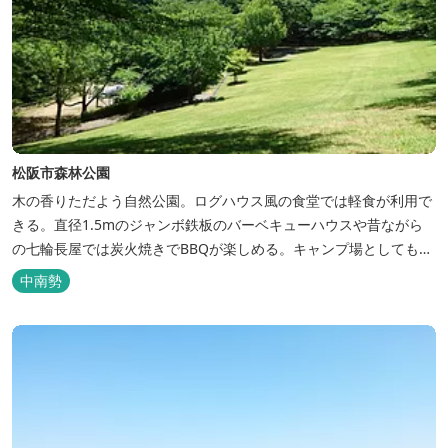
松阪市森林公園
木の香りただよう自然公園。ログハウス風の食堂では軽食が利用で
きる。直径1.5mのジャンボ鉄板のバーベキューハウスや昔ながら
の七輪長屋では炭火焼きでBBQが楽しめる。キャンプ場としても人
気で、週末は多くのキャンパーでにぎわっている。バンガローや5
中南勢
タイプのテントサイトがある。展望台からは市街が一望できる。ま
た桜の時期は、多くの人々でにぎわう。 バーベキューの食材は持ち
込みOK！あらかじめご...