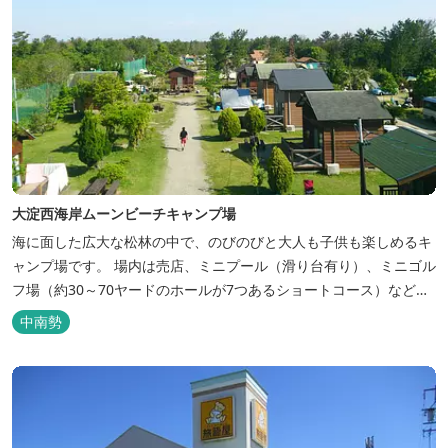
大淀西海岸ムーンビーチキャンプ場
海に面した広大な松林の中で、のびのびと大人も子供も楽しめるキ
ャンプ場です。 場内は売店、ミニプール（滑り台有り）、ミニゴル
フ場（約30～70ヤードのホールが7つあるショートコース）なども
あります。 目の前の海では、海水浴など安心して楽しめます。周辺
中南勢
観光地には、伊勢志摩国立公園の玄関口にあたります。