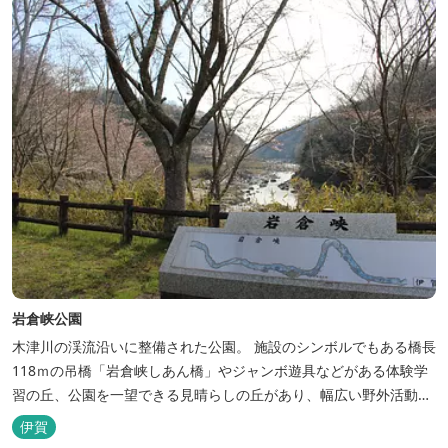
岩倉峡公園
木津川の渓流沿いに整備された公園。 施設のシンボルでもある橋長
118ｍの吊橋「岩倉峡しあん橋」やジャンボ遊具などがある体験学
習の丘、公園を一望できる見晴らしの丘があり、幅広い野外活動に
利用できるキャンプ場も併設されています。 川沿いには島ヶ原温泉
伊賀
やぶっちゃに至る「川辺の道」があり、旧岩倉水力発電所跡の水路