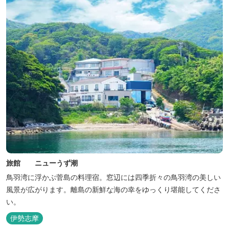
旅館 ニューうず潮
鳥羽湾に浮かぶ菅島の料理宿。窓辺には四季折々の鳥羽湾の美しい
風景が広がります。離島の新鮮な海の幸をゆっくり堪能してくださ
い。
伊勢志摩