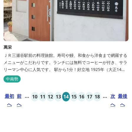
萬栄
ＪＲ三瀬谷駅前の料理旅館。寿司や鰻、和食から洋食まで網羅する
メニューがこだわりです。ランチには無料でコーヒーが付き、サラ
リーマン中心に人気です。 駅から1分！好立地 1925年（大正14
年）に開業した歴史ある旅館。JR三瀬谷駅から徒歩一分と好立地の
中南勢
場所にあり、大変便利です。 部屋数は11室、大広間が2部屋。少人
数から団体のお客様まで幅広くご利用いただけます。 人気の定食は
最初
前
...
...
次
最後
10
11
12
13
14
15
16
17
18
品数...
へ
へ
へ
へ