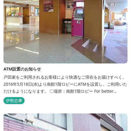
ATM設置のお知らせ
戸田家をご利用されるお客様により快適なご滞在をお届けすべく、
2016年5月18日(水)より南館1階ロビーにATMを設置し、ご利用いた
だけるようになります。 〇場所：南館1階ロビー For better
convenience, ATM Machine which includes cash dispenser will
伊勢志摩
be available at Todaya Hotel’s 1...