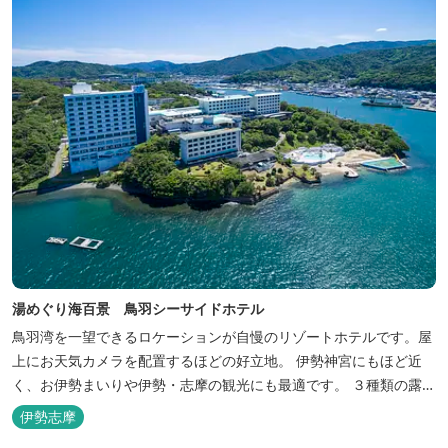
湯めぐり海百景 鳥羽シーサイドホテル
鳥羽湾を一望できるロケーションが自慢のリゾートホテルです。屋
上にお天気カメラを配置するほどの好立地。 伊勢神宮にもほど近
く、お伊勢まいりや伊勢・志摩の観光にも最適です。 ３種類の露天
風呂を備えた「風見の湯」をはじめ、趣の異なる３ヶ所の大浴場で
伊勢志摩
は、館内で湯めぐりが楽しめます。 また、露天風呂付客室や貸切家