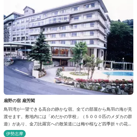
扇野の宿 扇芳閣
鳥羽湾が一望できる高台の静かな宿。全ての部屋から鳥羽の海が見
渡せます。敷地内には「めだかの学校」（５０００匹のメダカの群
遊）があり、金刀比羅宮への散策道には梅や桜など四季折々の花が
咲き誇り、ここ扇野ならではの懐かしい風景と感動に出会うことが
伊勢志摩