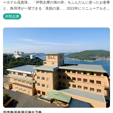
ーホテル花真珠。 「伊勢志摩の海の幸」をふんだんに使ったお食事
と、鳥羽湾が一望できる「美肌の湯」、2022年にリニューアルされ
た客室で、五感から体と心を癒やします。 【お部屋】 近年リニュ
伊勢志摩
ーアルした過ごしやすいお部屋で、親子3世代で楽しめるお部屋に
なっております。 全室オーシャンビューで雄大な鳥羽湾を一望で
き、日頃の疲...
安楽島温泉湯元海女乃島