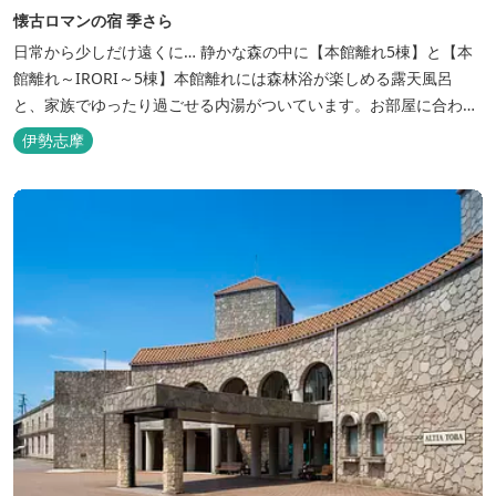
懐古ロマンの宿 季さら
日常から少しだけ遠くに… 静かな森の中に【本館離れ5棟】と【本
館離れ～IRORI～5棟】本館離れには森林浴が楽しめる露天風呂
と、家族でゆったり過ごせる内湯がついています。お部屋に合わせ
た様々なプランがございます。
伊勢志摩