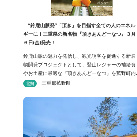
”鈴鹿山脈発”「頂き」を目指す全ての人のエネル
ギーに！三重県の新名物『頂きあんどーなつ』３月
６日(金)発売！
鈴鹿山脈の魅力を発信し、観光誘客を促進する新名
物開発プロジェクトとして、登山レジャーの補給食
やお土産に最適な『頂きあんどーなつ』を菰野町内
の老舗和菓子店「岩嶋屋」から2026年3月6日（金
三重郡菰野町
北勢
より販売を開始いたしました。 ■商品コンセプト：
自分だけの「頂き」を目指す人を応援 「山に登る目
的が人それぞれであるように、仕事や人生の目標
（頂き）も人それぞれ。どんな『頂き』を目指す人
も、頑...