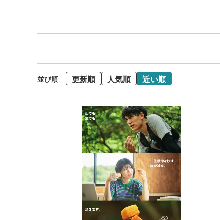
更新順
人気順
近い順
並び順