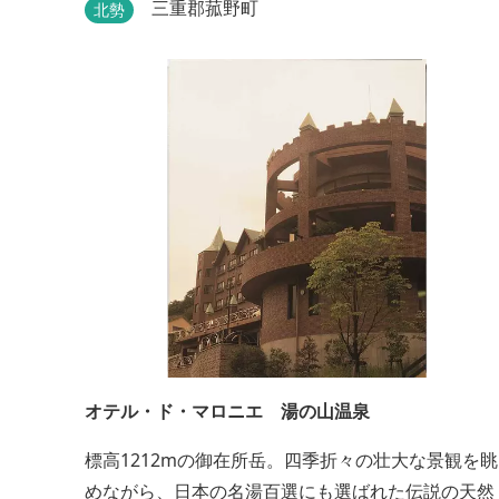
んちゃんお預かり所の設備も充実です。 女将手作り
三重郡菰野町
北勢
のお酢とカモシカソフトが人気です。 お食事処と大
浴場の脱衣所に最新の高機能換気設備を導入いたし
ました。
オテル・ド・マロニエ 湯の山温泉
標高1212mの御在所岳。四季折々の壮大な景観を眺
めながら、日本の名湯百選にも選ばれた伝説の天然