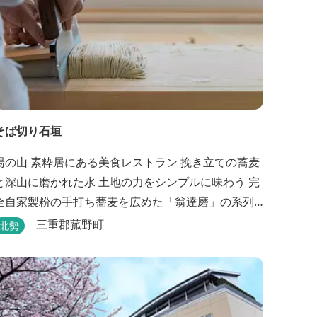
そば切り石垣
湯の山 素粋居にある美食レストラン 挽き立ての蕎麦
と深山に磨かれた水 土地の力をシンプルに味わう 完
全自家製粉の手打ち蕎麦を広めた「翁達磨」の系列
で、ミシュラン1つ星の「なにわ翁」で研鑽を積んだ
三重郡菰野町
北勢
石垣雄介氏が開業した「そば切り石垣」。 翁伝統の
完全自家製粉による二八蕎麦を踏襲し、蕎麦と酒を
シンプルに楽しむ店を実現しました。国産蕎麦の香
りを存分に引き出す、湯の山温泉の天然の水の力...