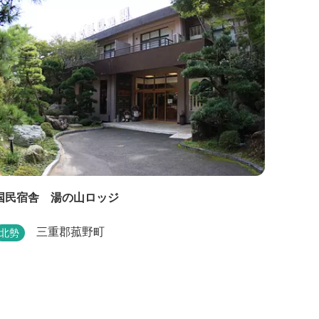
国民宿舎 湯の山ロッジ
三重郡菰野町
北勢