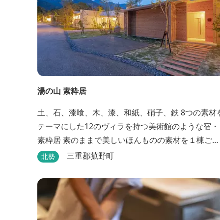
湯の山 素粋居
土、石、漆喰、木、漆、和紙、硝子、鉄 8つの素材
テーマにした12のヴィラを持つ美術館のような宿・
素粋居 素のままで美しいほんものの素材を１棟ごと
に選び、時とともに味わいの増す12棟のヴィラをつ
三重郡菰野町
北勢
くりました。現代美術・工芸・古美術・アンティー
クをしつらえた空間は、 とびきり居心地が良い美術
館のよう。次はあのヴィラで素材とアートに触れた
い。 そんな滞在の楽しみが広がります。 「そ...