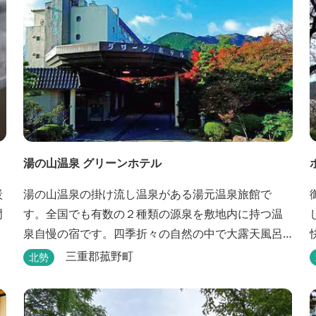
探...
湯の山温泉 グリーンホテル
湯の山温泉の掛け流し温泉がある湯元温泉旅館で
す。全国でも有数の２種類の源泉を敷地内に持つ温
泉自慢の宿です。四季折々の自然の中で大露天風呂
が楽しめます。
三重郡菰野町
北勢