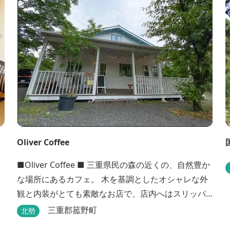
Oliver Coffee
■Oliver Coffee ■ 三重県民の森の近くの、自然豊か
な場所にあるカフェ。 木を基調としたオシャレな外
観と内装がとても素敵なお店で、店内へはスリッパ
に履き替えて入りますのでリラックスして食事を楽
三重郡菰野町
北勢
しめます。 席は店内にテーブル席や円卓、外のテラ