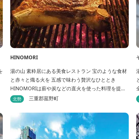
HINOMORI
を
湯の山 素粋居にある美食レストラン 宝のような食材
と赤々と熾る火を 五感で味わう贅沢なひととき
HINOMORIは薪や炭などの直火を使った料理を提供
します。炎が消えて熾火になる瞬間の上品な香りを
三重郡菰野町
北勢
海産物にまとわせたり、熟成させた上質な牛肉を塊
でじっくりとローストしたり。炎が生み出す味わい
の繊細さと豪快さをコースでお楽しみください。料
理監修は、フランスで活躍するシェフ・手島竜司。