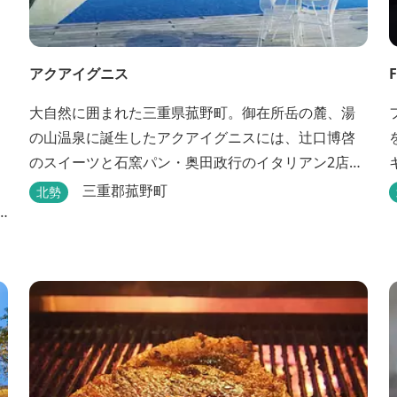
アクアイグニス
大自然に囲まれた三重県菰野町。御在所岳の麓、湯
の山温泉に誕生したアクアイグニスには、辻󠄀口博啓
のスイーツと石窯パン・奥田政行のイタリアン2店
舗・笠原将弘の和食・源泉100％掛け流しの温泉・宿
三重郡菰野町
北勢
泊棟・離れ宿・苺ハウス・ギャラリーなど、様々な
）
『癒し』と『食』が集結しております。 【『癒し』
の追求 】 ◆源泉100%掛け流し「片岡温泉」 片岡温
泉は、地下1,200ｍより湯口で約42℃の...