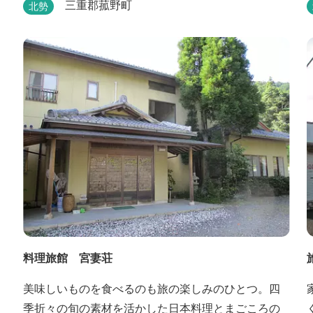
呂で日頃の疲れを癒してください。
三重郡菰野町
北勢
料理旅館 宮妻荘
美味しいものを食べるのも旅の楽しみのひとつ。四
季折々の旬の素材を活かした日本料理とまごころの