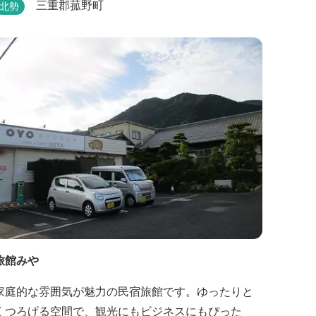
も静かにゆったりとお過ごしいただけます。 自慢の
三重郡菰野町
北勢
大浴場からは、雄大な御在所岳を背に、御在所ロー
プウェイが望めます。季節ごとに表情を変える湯の
山の自然と対話しながら至極のひとときをどうぞ。
旅館みや
家庭的な雰囲気が魅力の民宿旅館です。ゆったりと
くつろげる空間で、観光にもビジネスにもぴった