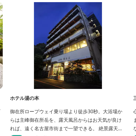
ス席などがあり、お子様連れでも入りやすく居心地
がいいカフェです。 森の静かな雰囲気の中で、ゆっ
くり過ごすことができます。
ホテル湯の本
可
御在所ロープウェイ乗り場より徒歩30秒。大浴場か
らは主峰御在所岳を、露天風呂からはお天気が良け
れば、遠く名古屋市街まで一望できる。 絶景露天風