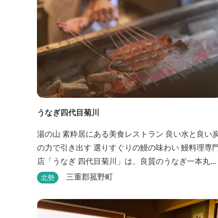
うなぎ四代目菊川
湯の山 素粋居にある美食レストラン 良い水と良い炭
の力で引き出す 選りすぐりの鰻の味わい 鰻料理専門
店「うなぎ 四代目菊川」は、良質のうなぎ一本丸ご
とを蒲焼にした「一本うなぎ」で知られます。大き
三重郡菰野町
北勢
さも太さも極上の鰻を厳選し、皮をパリッと焼き上
げても身質がフワッとやわらかい、贅沢な食感を実
現。 鮮度抜群の鰻を毎日捌き、良質の炭で焼き立て