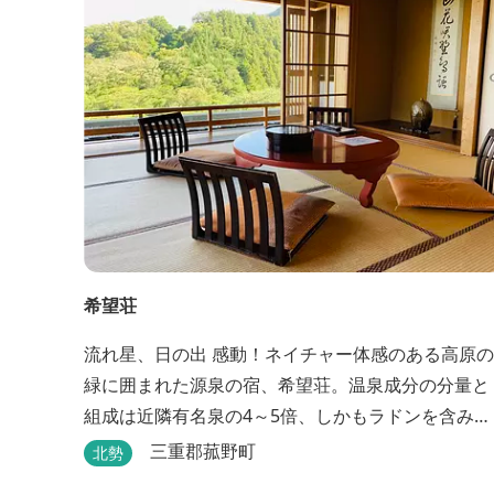
を供します。素材から炭まで、鰻の美味しさを熟...
希望荘
流れ星、日の出 感動！ネイチャー体感のある高原の
緑に囲まれた源泉の宿、希望荘。温泉成分の分量と
組成は近隣有名泉の4～5倍、しかもラドンを含み療
養泉としての適応症は抜群です。明日の健康に、ご
三重郡菰野町
北勢
宿泊はもちろん日帰り入浴もお気軽にお立ち寄り下