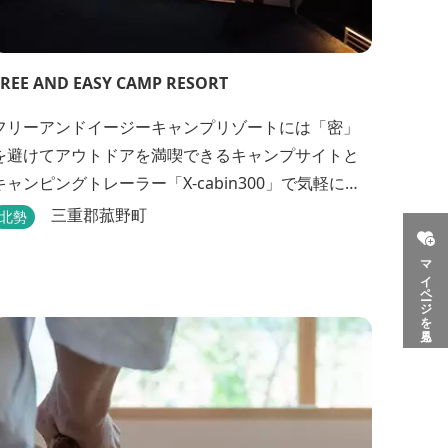
FREE AND EASY CAMP RESORT
フリーアンドイージーキャンプリゾートには「密」
を避けてアウトドアを満喫できるキャンプサイトと
キャンピングトレーラー「X-cabin300」で気軽に非
日常的な空間を楽しめるX-cabinトレーラーサイト、
三重郡菰野町
北勢
日帰り手ぶらBBQやドッグラン・ドッグサロン、貸
マイページを見る
切サウナ施設などを完備、キャンプしながら併設し
ている片岡温泉「アクアイグニス」の入浴利用もで
きるキャンプリゾートです。