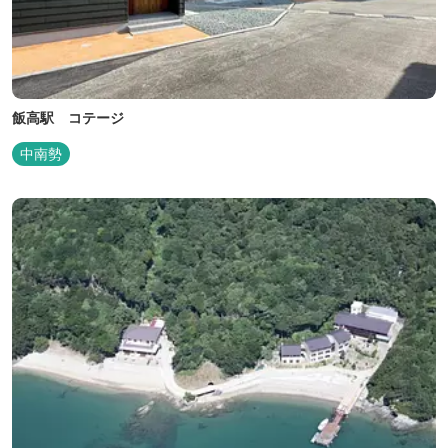
飯高駅 コテージ
中南勢