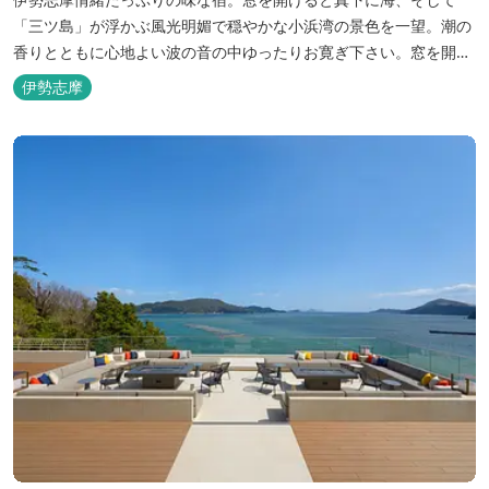
「三ツ島」が浮かぶ風光明媚で穏やかな小浜湾の景色を一望。潮の
香りとともに心地よい波の音の中ゆったりお寛ぎ下さい。窓を開け
浴衣姿でのんびり太公望！ 部屋から釣りができる「座敷釣り」は当
伊勢志摩
館ならではの名物。（貸しざお／エサ付要予約） 海水温泉露天風呂
は貸切もできます。また、季節により食べ放題プランもあるのでお
問い合わせください。