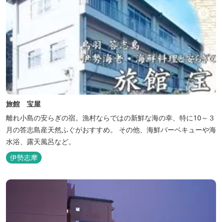
旅館 宝屋
離れ小島の安らぎの宿。漁村ならではの新鮮な海の幸、特に10～３
月の答志島産天然ふぐがおすすめ。 その他、海鮮バーベキューや海
水浴、露天風呂など。
伊勢志摩