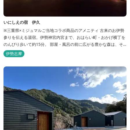
いにしえの宿 伊久
※三重県×ミジュマルご当地コラボ商品のアメニティ 古来のお伊勢
参りを伝える湯宿。伊勢神宮内宮まで、おはらい町・おかげ横丁を
のんびり歩いて約15分。 部屋・風呂の前に広がる豊かな森は、そ
のまま内宮の森へと連なっています。 お伊勢さんとつながってい
伊勢志摩
る・・そんな気持ちになる宿です。 館内には2つの大浴場と趣の異
なる３つの貸切露天風呂を楽しめます。