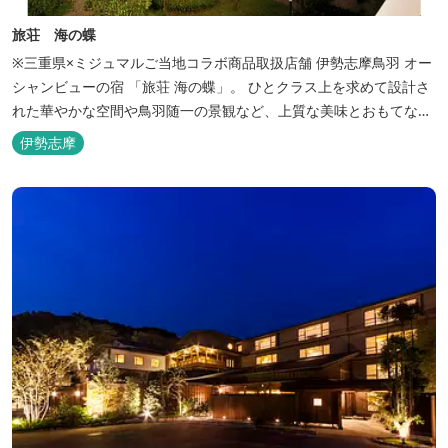
旅荘 海の蝶
※三重県×ミジュマルご当地コラボ商品取扱店舗 伊勢志摩鳥羽 オー
シャンビューの宿 「旅荘 海の蝶」。 ひとクラス上を求めて設計さ
れた華やかな空間や鳥羽随一の景観など、上質な美味とおもてなし
をお約束します。 海の蝶ならではのゆとりの休日をお過ごし下さい
伊勢志摩
ませ。