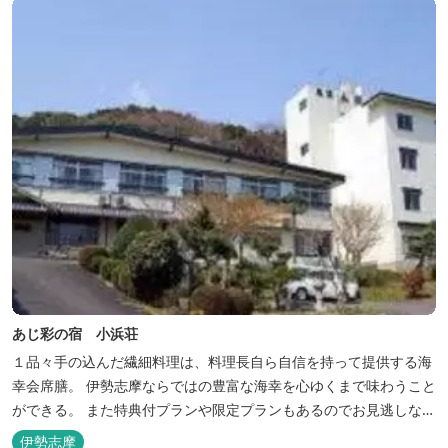
あじ彩の宿 小浜荘
１品々手の込んだ繊細料理は、料理長自ら自信を持って提供する海
幸会席膳。 伊勢志摩ならではの豊富な海幸を心ゆくまで味わうこと
ができる。 また特典付プランや限定プランもあるのでお見逃しな
く。
伊勢志摩