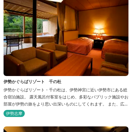
伊勢かぐらばリゾート 千の杜
伊勢かぐらばリゾート・千の杜は、伊勢神宮に近い伊勢市にある総
合宿泊施設。 露天風呂付客室をはじめ、多彩なパブリック施設やお
部屋が伊勢の旅をより思い出深いものにしてくれます。 また、広大
な敷地内にはテニスコート、野球場を始めとしたスポーツ施設や、
伊勢志摩
ウォータースライダーを有する流水プール、お子様が楽しめる児童
遊園など、様々なアウトドア施設がございます。杜の自然を感じな