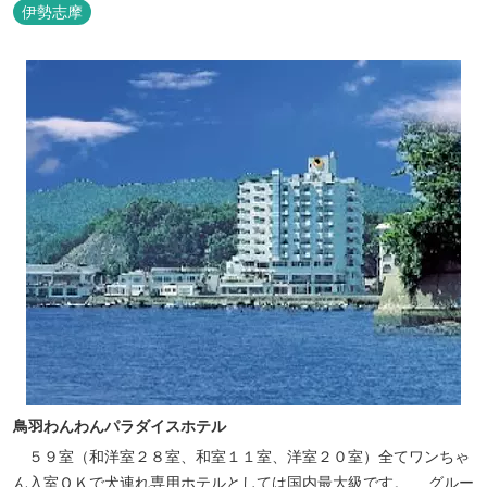
伊勢志摩
鳥羽わんわんパラダイスホテル
５９室（和洋室２８室、和室１１室、洋室２０室）全てワンちゃ
ん入室ＯＫで犬連れ専用ホテルとしては国内最大級です。 グルー