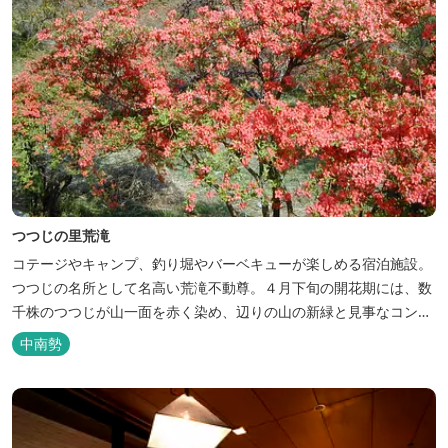
つつじの里荒滝
コテージやキャンプ、釣り堀やバーベキューが楽しめる宿泊施設。
つつじの名所として名高い荒滝不動尊。４月下旬の開花期には、数
千株のつつじが山一面を赤く染め、辺りの山の新緑と見事なコント
ラストを織り成します。 松阪の観光情報は、松阪観光インフォメー
中南勢
ションサイト ワクワク松阪 ...