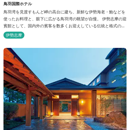
鳥羽国際ホテル
鳥羽湾を見渡すもんど岬の高台に建ち、新鮮な伊勢海老・鮑などを
使ったお料理と、眼下に広がる鳥羽湾の眺望が自慢。 伊勢志摩の迎
賓館として、国内外の賓客を数多くお迎えしている伝統と格式のあ
るホテルです。 【2024年3月25日リニューアル】 クラブラウンジ
伊勢志摩
アクセス付の新客室「オーシャンビュースイート・クラブ」が誕
生！ エントランスやフロント、ザ・ロビーラウンジ、パールオーシ
ャンテラ...