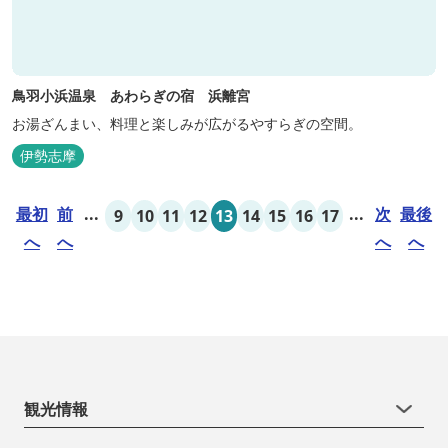
鳥羽小浜温泉 あわらぎの宿 浜離宮
お湯ざんまい、料理と楽しみが広がるやすらぎの空間。
伊勢志摩
最初
前
...
...
次
最後
9
10
11
12
13
14
15
16
17
へ
へ
へ
へ
観光情報