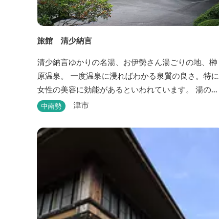
旅館 清少納言
清少納言ゆかりの名湯、お伊勢さん湯ごりの地、榊
原温泉。 一度温泉に浸ればわかる泉質の良さ。特に
女性の美容に効能があるといわれています。 湯の瀬
川のせせらぎが聞こえる静かな宿。それが旅館 清
津市
中南勢
少納言です。柔らかく滑らかな安らぎの湯や旬の
味、心のこもったおもてなしを心掛けております。
日頃の喧騒から離れ、平安の才女清少納言もお墨付
きの名湯を是非実感してください。