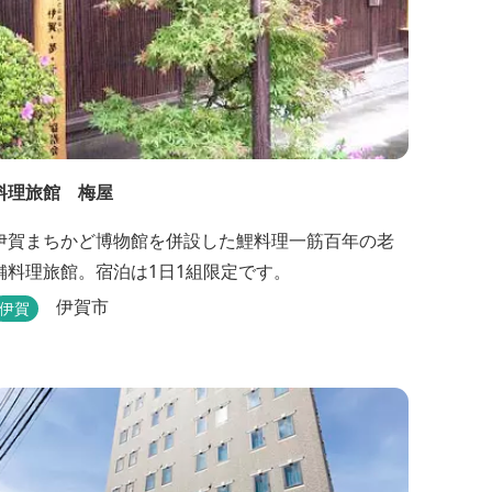
料理旅館 梅屋
伊賀まちかど博物館を併設した鯉料理一筋百年の老
舗料理旅館。宿泊は1日1組限定です。
伊賀市
伊賀