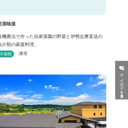
民宿味楽
有機農法で作った自家菜園の野菜と伊勢志摩直送の
魚介類の家庭料理。
津市
中南勢
マイページを見る