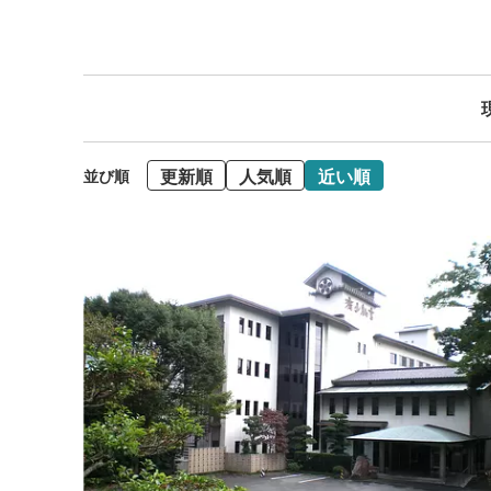
更新順
人気順
近い順
並び順