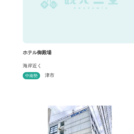
ホテル御殿場
海岸近く
津市
中南勢