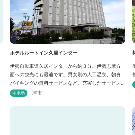
ホテルルートイン久居インター
伊勢自動車道久居インターから約３分。伊勢志摩方
面への観光にも最適です。男女別の人工温泉、朝食
バイキングの無料サービスなど、充実したサービス
でお待ちしております。近くに多数の飲食店や物販
津市
中南勢
店もあります。