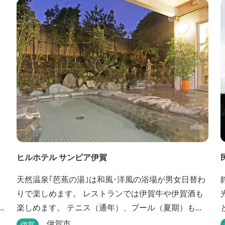
ヒルホテル サンピア伊賀
天然温泉｢芭蕉の湯｣は和風･洋風の浴場が男女日替わ
りで楽しめます。 レストランでは伊賀牛や伊賀酒も
楽しめます。 テニス（通年）、プール（夏期）もあ
ります。 伊賀流手裏剣道場、忍者変身処を常設して
伊賀市
伊賀