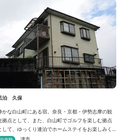
民泊 久保
静かな白山町にある宿。奈良・京都・伊勢志摩の観
光拠点として、また、白山町でゴルフを楽しむ拠点
として、ゆっくり連泊でホームステイをお楽しみく
ださい。
津市
中南勢