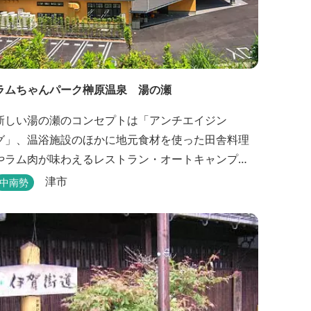
ラムちゃんパーク榊原温泉 湯の瀬
新しい湯の瀬のコンセプトは「アンチエイジン
グ」、温浴施設のほかに地元食材を使った田舎料理
やラム肉が味わえるレストラン・オートキャンプ
場・バーベキュー施設を備え、毎週土曜日には屋外
津市
中南勢
に「湯の瀬市場」を設け、新鮮野菜の販売が行われ
ています。 また、観光旅行が困難な障がい者や介助
が必要な高齢者の利用に特化した福祉旅館として、
全館バリアフリー、車いす対応の貸切風呂、リフト
付きジャグジーを備えています...