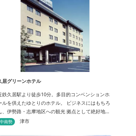
久居グリーンホテル
近鉄久居駅より徒歩10分。多目的コンベンションホ
ールを供えたゆとりのホテル。 ビジネスにはもちろ
ん、伊勢路・志摩地区への観光 拠点として絶好地。
安心して宿泊できる快適で清潔な客室にサービスも
津市
中南勢
行き届いています。一志・ 嬉野のゴルフ場に至近。