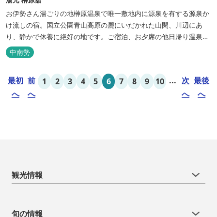
お伊勢さん湯ごりの地榊原温泉で唯一敷地内に源泉を有する源泉か
け流しの宿。国立公園青山高原の麓にいだかれた山閑、川辺にあ
り、静かで休養に絶好の地です。ご宿泊、お夕席の他日帰り温泉も
楽しめます。お料理にも温泉を用いた温泉野菜蒸しの他美と健康を
中南勢
テーマとしたふるさと会席をご用意しています。
最初
前
...
次
最後
1
2
3
4
5
6
7
8
9
10
へ
へ
へ
へ
観光情報
旬の情報