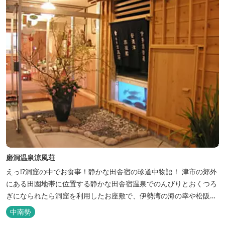
磨洞温泉涼風荘
えっ!?洞窟の中でお食事！静かな田舎宿の珍道中物語！ 津市の郊外
にある田園地帯に位置する静かな田舎宿温泉でのんびりとおくつろ
ぎになられたら洞窟を利用したお座敷で、伊勢湾の海の幸や松阪肉
を山海賊焼きをお召し上がりいただけます。年中20度前後の天然空
中南勢
調、お客様を不思議な空間にご案内！ ご宴会には、大広間で和食会