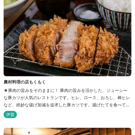
農村料理の店もくもく
★豚肉の旨みをそのままに！ 豚肉の旨みを活かした、ジューシー
な豚カツが人気のレストランです。ヒレ、ロース、おろし、棒ヒレ
など、絶妙な揚げ加減を追求した豚カツです。揚げたてを食べてい
ただくために、注文後じっくり揚げてお出ししています。 ★手作
伊賀
りのお蕎麦をお楽しみいただけます！ お蕎麦は毎日お店で打ってつ
くっております。北海道や三重のそば粉を使用してつくる、喉ごし
の良い昔ながらのお蕎麦...