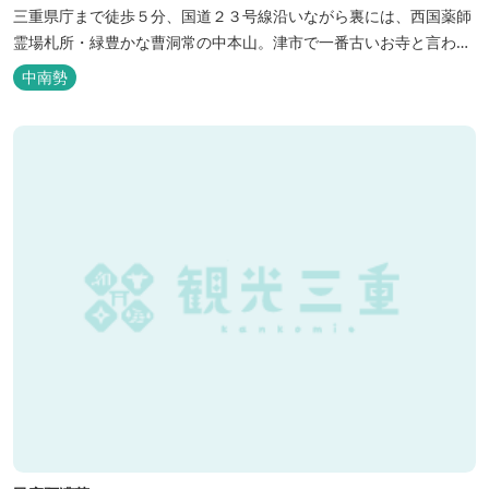
三重県庁まで徒歩５分、国道２３号線沿いながら裏には、西国薬師
霊場札所・緑豊かな曹洞常の中本山。津市で一番古いお寺と言われ
る塔世山四天王寺があります。
中南勢