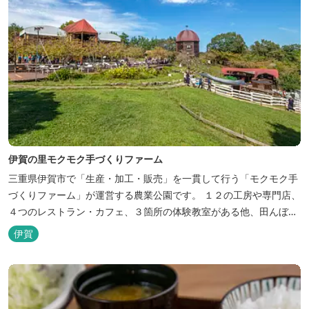
伊賀の里モクモク手づくりファーム
三重県伊賀市で「生産・加工・販売」を一貫して行う「モクモク手
づくりファーム」が運営する農業公園です。 １２の工房や専門店、
４つのレストラン・カフェ、３箇所の体験教室がある他、田んぼや
いかだ池など、「自然や農業」を身近に感じて楽しんでいただける
伊賀
遊び場もあります。 園内では、ミニブタくんたちのショーを見た
り、ウインナーづくりやパンづくりなどの手づくり体験教室や、食
農体験プログラムに参加したり...