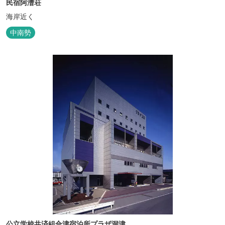
民宿阿漕荘
海岸近く
中南勢
公立学校共済組合津宿泊所プラザ洞津