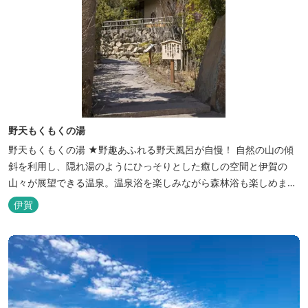
野天もくもくの湯
野天もくもくの湯 ★野趣あふれる野天風呂が自慢！ 自然の山の傾
斜を利用し、隠れ湯のようにひっそりとした癒しの空間と伊賀の
山々が展望できる温泉。温泉浴を楽しみながら森林浴も楽しめま
す。一枚岩をくり貫いてつくった湯船もあり、風情ある空間が魅力
伊賀
です。 ★源泉100％の野天風呂 源泉100％の野天風呂が2つあり、
38度のぬるめの湯と42度の熱めの湯があります。ぬるめの湯はじっ
くりとゆ...