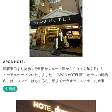
APOA HOTEL
津駅東口より徒歩１分!! 旧サンルート津から２０１７年７月にリニ
ューアルオープンいたしました “APOA HOTEL津” ホテルの建物
内には、コンビニはもちろん、朝までカラオケ、エステ、お食事も
いろいろなジャンルが楽しめます。 ホテル内施設 地下…創作料
中南勢
理“舞の華” 居酒屋“風の蔵人” 居酒屋“居酒屋ならここが安いぜっ”
１階…コンビニエンスストア“ローソン” 和食“いせもん本店”...