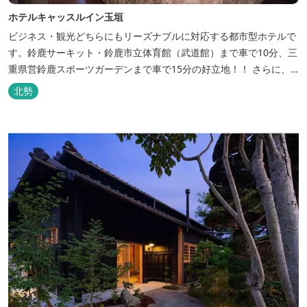
ホテルキャッスルイン玉垣
ビジネス・観光どちらにもリーズナブルに対応する都市型ホテルで
す。鈴鹿サーキット・鈴鹿市立体育館（武道館）まで車で10分、三
重県営鈴鹿スポーツガーデンまで車で15分の好立地！！ さらに、
全檜造り貸切風呂や各種サービスでお待ち致しております。
北勢