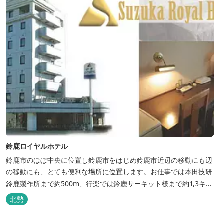
鈴鹿ロイヤルホテル
鈴鹿市のほぼ中央に位置し鈴鹿市をはじめ鈴鹿市近辺の移動にも辺
の移動にも、とても便利な場所に位置します。お仕事では本田技研
鈴鹿製作所まで約500m、行楽では鈴鹿サーキット様まで約1,3キ
ロ、スポーツ行事では鈴鹿スポーツガーデン様まで約3キロととて
北勢
も近い場所にあります。亀山市へのアクセスも便利でシャープ亀山
工場では約10キロと鈴鹿市では近い場所となっております。