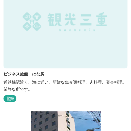
ビジネス旅館 はな房
近鉄楠駅近く、海に近い。新鮮な魚介類料理、肉料理、宴会料理。
閑静な所です。
北勢