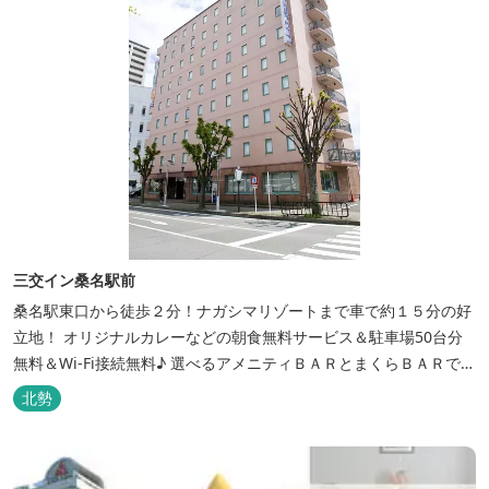
三交イン桑名駅前
桑名駅東口から徒歩２分！ナガシマリゾートまで車で約１５分の好
立地！ オリジナルカレーなどの朝食無料サービス＆駐車場50台分
無料＆Wi-Fi接続無料♪ 選べるアメニティＢＡＲとまくらＢＡＲで快
適な滞在をサポート！
北勢