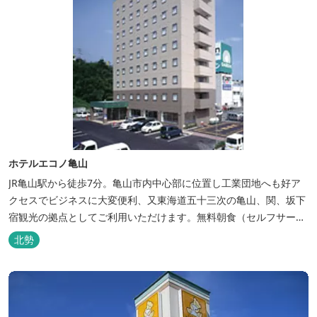
ホテルエコノ亀山
JR亀山駅から徒歩7分。亀山市内中心部に位置し工業団地へも好ア
クセスでビジネスに大変便利、又東海道五十三次の亀山、関、坂下
宿観光の拠点としてご利用いただけます。無料朝食（セルフサービ
ス）、無料駐車場付で低価格な高機能ホテルです。
北勢