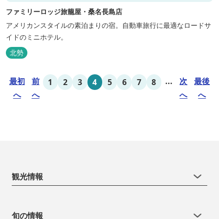
ファミリーロッジ旅籠屋・桑名長島店
アメリカンスタイルの素泊まりの宿。自動車旅行に最適なロードサ
イドのミニホテル。
北勢
最初
前
...
次
最後
1
2
3
4
5
6
7
8
へ
へ
へ
へ
観光情報
旬の情報