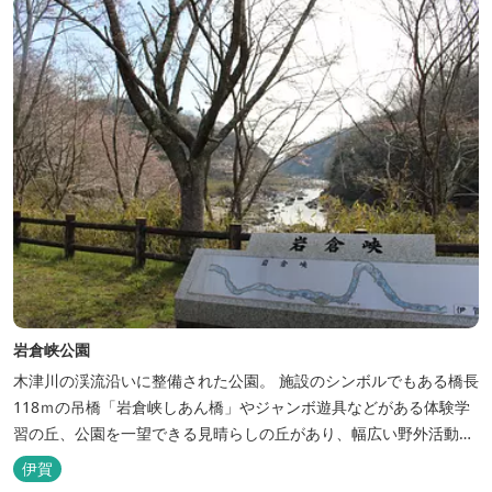
岩倉峡公園
木津川の渓流沿いに整備された公園。 施設のシンボルでもある橋長
118ｍの吊橋「岩倉峡しあん橋」やジャンボ遊具などがある体験学
習の丘、公園を一望できる見晴らしの丘があり、幅広い野外活動に
利用できるキャンプ場も併設されています。 川沿いには島ヶ原温泉
伊賀
やぶっちゃに至る「川辺の道」があり、旧岩倉水力発電所跡の水路