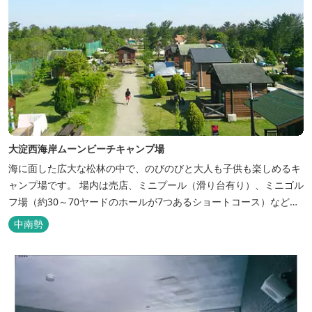
大淀西海岸ムーンビーチキャンプ場
海に面した広大な松林の中で、のびのびと大人も子供も楽しめるキ
ャンプ場です。 場内は売店、ミニプール（滑り台有り）、ミニゴル
フ場（約30～70ヤードのホールが7つあるショートコース）なども
あります。 目の前の海では、海水浴など安心して楽しめます。周辺
中南勢
観光地には、伊勢志摩国立公園の玄関口にあたります。