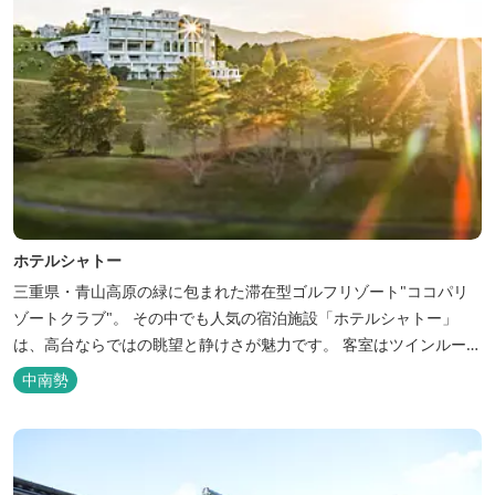
ホテルシャトー
三重県・青山高原の緑に包まれた滞在型ゴルフリゾート"ココパリ
ゾートクラブ"。 その中でも人気の宿泊施設「ホテルシャトー」
は、高台ならではの眺望と静けさが魅力です。 客室はツインルーム
から4〜6名で泊まれる和洋室まで幅広く、旅のスタイルに合わせて
中南勢
選べます。 天然温泉の大浴場・露天風呂、ロウリュ式サウナで体を
整えた後は、和食や焼肉など、気分で選べる夕食をゆったりと。 翌
朝は、レス...