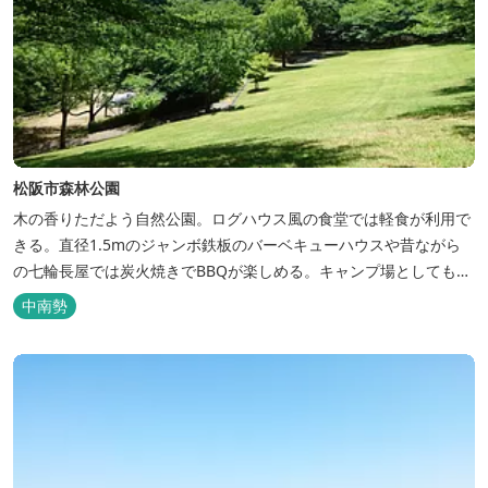
松阪市森林公園
木の香りただよう自然公園。ログハウス風の食堂では軽食が利用で
きる。直径1.5mのジャンボ鉄板のバーベキューハウスや昔ながら
の七輪長屋では炭火焼きでBBQが楽しめる。キャンプ場としても人
気で、週末は多くのキャンパーでにぎわっている。バンガローや5
中南勢
タイプのテントサイトがある。展望台からは市街が一望できる。ま
た桜の時期は、多くの人々でにぎわう。 バーベキューの食材は持ち
込みOK！あらかじめご...