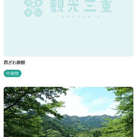
西ざわ旅館
中南勢