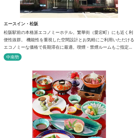
エースイン・松阪
松阪駅前の本格派エコノミーホテル。繁華街（愛宕町）にも近く利
便性抜群。 機能性を重視した空間設計とお気軽にご利用いただける
エコノミーな価格で長期滞在に最適。喫煙・禁煙ルームもご指定い
ただけます。 無料サービス ・３０種類以上の和洋朝食ビュッフェ
中南勢
（6:30～9:30） ・アルコールも無料のウェルカムドリンクサービス
（18:00～20:00）