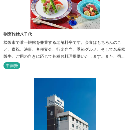
割烹旅館八千代
松阪市で唯一旅館を兼業する老舗料亭です。会食はもちろんのこ
と、慶祝、法事、各種宴会、行楽弁当、季節グルメ、そして名産松
阪牛。ご用の向きに応じて各種お料理提供いたします。また、宿泊
のご用もたまわります。 国登録有形文化財に選ばれた純木造建築で
中南勢
昔風情をお楽しみください。