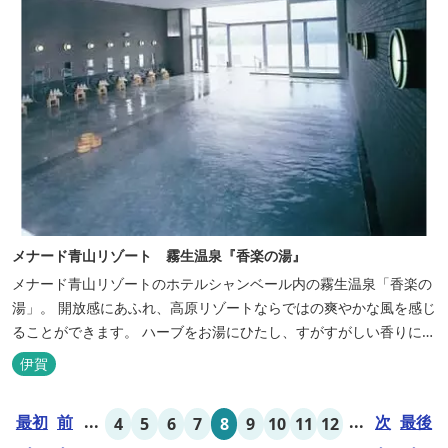
メナード青山リゾート 霧生温泉『香楽の湯』
メナード青山リゾートのホテルシャンベール内の霧生温泉「香楽の
湯」。 開放感にあふれ、高原リゾートならではの爽やかな風を感じ
ることができます。 ハーブをお湯にひたし、すがすがしい香りに心
あらわれる「香りの湯」は、特に女性の方に人気です。 その他、
伊賀
広々とした空間とたっぷりのお湯が魅力の「大浴場」、高原の景色
を満喫できる「露天風呂」、さらに「ミストサウナ」の合計4種の
最初
前
...
...
次
最後
4
5
6
7
8
9
10
11
12
お湯をお楽しみいただけま...