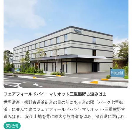
フェアフィールドバイ・マリオット三重熊野古道みはま
世界遺産・熊野古道浜街道の目の前にある道の駅「パーク七里御
浜」に並んで建つフェアフィールド･バイ･マリオット･三重熊野古
道みはま。 紀伊山地を背に雄大な熊野灘を望み、渚百選に選ばれた
七里御浜海岸などの美しい自然が広がります。一年を通して暖かで
東紀州
過ごしやすく、季節を通じて穫れる数々の品種のみかんをはじめ、