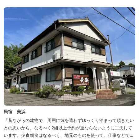
豊富な畑の幸や海の幸を堪能していただけます。 風光明媚な御浜を
巡る旅の拠点として、当...
民宿 美浜
「昔ながらの建物で、周囲に気を遣わずゆっくり泊まって頂きたい
との思いから、なるべく2組以上予約が重ならないように工夫して
います。夕食朝食はなるべく、地元のものを使って、仕事などで連