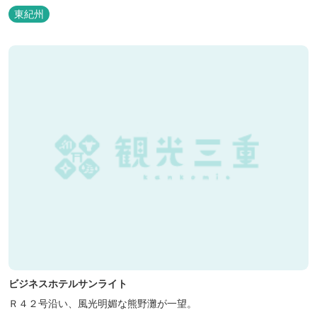
泊の方には日替わりでご用意します。」オーナー様談。もし重なっ
東紀州
た場合は、ごめんなさい。
ビジネスホテルサンライト
Ｒ４２号沿い、風光明媚な熊野灘が一望。