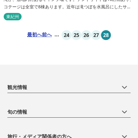
コテージは全室で8棟あります。近年は滝つぼを水風呂にしたサウ
ナが人気です。
東紀州
最初へ
前へ
...
24
25
26
27
28
観光情報
旬の情報
旅行・メディア関係者の方へ