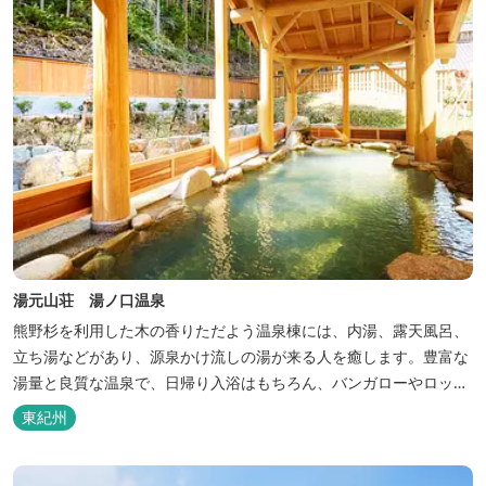
湯元山荘 湯ノ口温泉
熊野杉を利用した木の香りただよう温泉棟には、内湯、露天風呂、
立ち湯などがあり、源泉かけ流しの湯が来る人を癒します。豊富な
湯量と良質な温泉で、日帰り入浴はもちろん、バンガローやロッジ
などの宿泊施設も備えているので、宿泊しながらゆったりと温泉を
東紀州
楽しむ人も多いです。