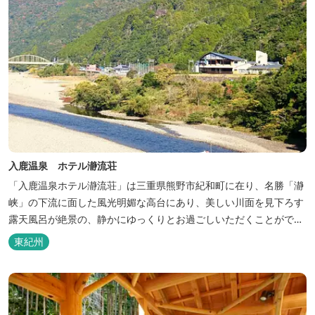
入鹿温泉 ホテル瀞流荘
「入鹿温泉ホテル瀞流荘」は三重県熊野市紀和町に在り、名勝「瀞
峡」の下流に面した風光明媚な高台にあり、美しい川面を見下ろす
露天風呂が絶景の、静かにゆっくりとお過ごしいただくことができ
る温泉宿泊施設です。 熊野古道をはじめ、日本一の棚田と称される
東紀州
丸山千枚田、赤木城跡、熊野本宮大社（熊野三山）、玉置神社が近
くに点在し、和歌山・奈良の遺産や名所からも近いことから観光ア
クセスには大変便利な立地と...