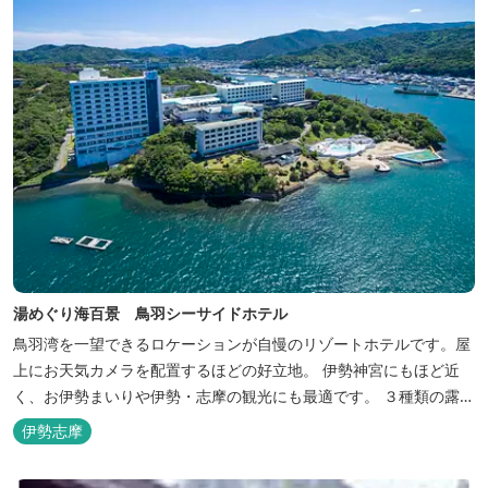
湯めぐり海百景 鳥羽シーサイドホテル
鳥羽湾を一望できるロケーションが自慢のリゾートホテルです。屋
上にお天気カメラを配置するほどの好立地。 伊勢神宮にもほど近
く、お伊勢まいりや伊勢・志摩の観光にも最適です。 ３種類の露天
風呂を備えた「風見の湯」をはじめ、趣の異なる３ヶ所の大浴場で
伊勢志摩
は、館内で湯めぐりが楽しめます。 また、露天風呂付客室や貸切家
族風呂（有料）、足湯に湯上がり処などもございますので、湯浴み