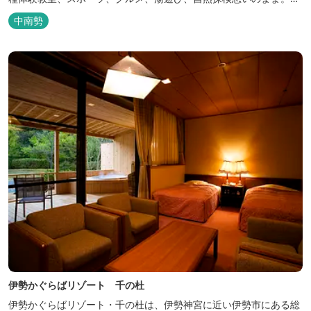
いきり遊んだ後は温泉でゆったり、のんびり。お料理は和洋バイキ
中南勢
ングに豪華会席料理。バイキングでは、毎日餅つき、夏は流しそう
めん等のイベントも開催しています。 ５つの貸切風呂に、展望風呂
付き客室、露天風呂・ジ...
伊勢かぐらばリゾート 千の杜
伊勢かぐらばリゾート・千の杜は、伊勢神宮に近い伊勢市にある総