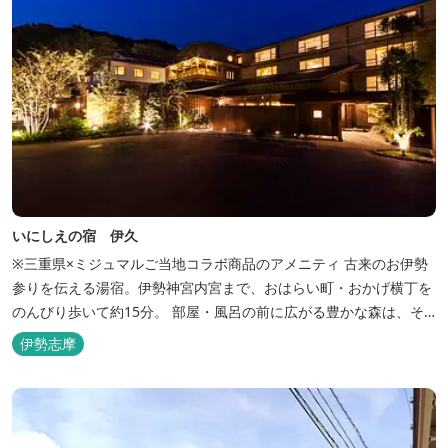
いにしえの宿 伊久
※三重県×ミジュマルご当地コラボ商品のアメニティ 古来のお伊勢
参りを伝える湯宿。伊勢神宮内宮まで、おはらい町・おかげ横丁を
のんびり歩いて約15分。 部屋・風呂の前に広がる豊かな森は、そ
のまま内宮の森へと連なっています。 お伊勢さんとつながってい
伊勢志摩
る・・そんな気持ちになる宿です。 館内には2つの大浴場と趣の異
なる３つの貸切露天風呂を楽しめます。