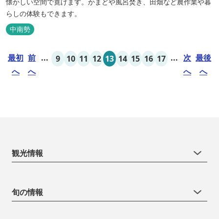
懐かしい空間で寛げます。かまどや風呂焚き、田畑など農作業や暮
らしの体験もできます。
中南勢
最初
前
...
...
次
最後
9
10
11
12
13
14
15
16
17
へ
へ
へ
へ
観光情報
旬の情報