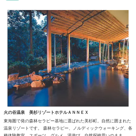
火の谷温泉 美杉リゾートホテルＡＮＮＥＸ
東海圏で発の森林セラピー基地に選ばれた美杉町。自然に囲まれた
温泉リゾートです。 森林セラピー、ノルディックウォーキング、各
種体験教室、スポーツ、グルメ、湯遊び、自然探検思いのまま。思