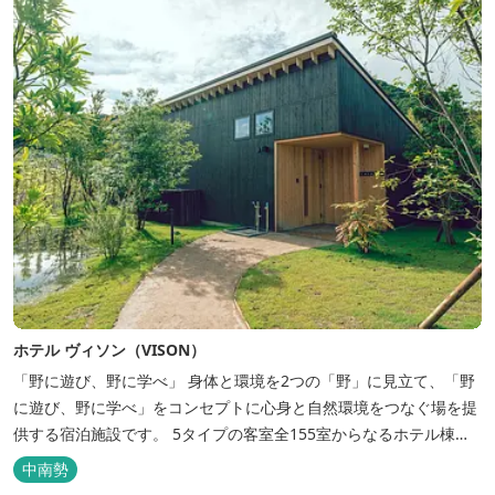
ホテル ヴィソン（VISON）
「野に遊び、野に学べ」 身体と環境を2つの「野」に見立て、「野
に遊び、野に学べ」をコンセプトに心身と自然環境をつなぐ場を提
供する宿泊施設です。 5タイプの客室全155室からなるホテル棟
と、プライベートな滞在が楽しめる一棟独立型のヴィラ6棟がござ
中南勢
います。