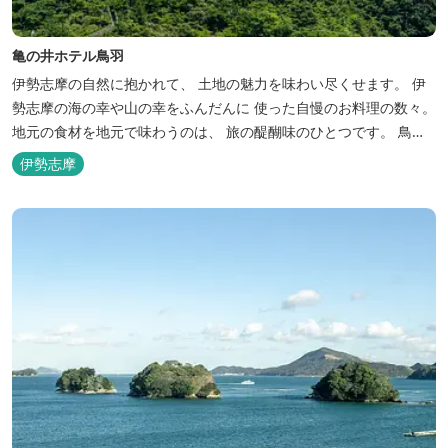
亀の井ホテル鳥羽
伊勢志摩の自然に抱かれて、 土地の魅力を味わい尽くせます。 伊
勢志摩の海の幸や山の幸をふんだんに 使った自慢のお料理の数々。
地元の食材を地元で味わうのは、 旅の醍醐味のひとつです。 鳥羽
湾の潮風を感じる露天風呂や 広々としたテラス付きのお部屋。 行
伊勢志摩
き交うフェリーをのんびり眺めて、 日常をちょっと忘れるひと時を
お過ごしください。