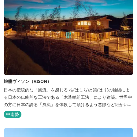
旅籠ヴィソン（VISON）
日本の伝統的な「風流」を感じる 柱(はしら)と梁(はり)の軸組によ
る日本の伝統的な工法である「木造軸組工法」により建築。世界中
の方に日本の誇る「風流」を体験して頂けるよう窓際など細かいデ
ィテールにこだわりました。4棟から成る旅籠棟では各棟1階に入居
中南勢
するテナントプロデュースにより洗練された世界観を各客室でお楽
しみいただけ...