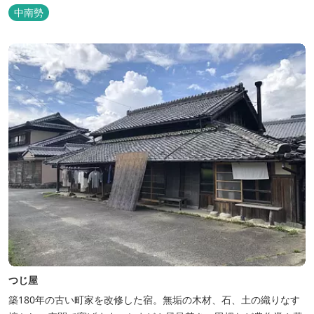
農園エリアに建つHACIENDA VISON。 ホテル名
中南勢
の“HACIENDA”は、スペイン語で荘園の主の館を...
つじ屋
築180年の古い町家を改修した宿。無垢の木材、石、土の織りなす