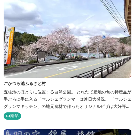
ごかつら池ふるさと村
五桂池のほとりに位置する自然公園。 とれたて産地の旬の特産品が
手ごろに手に入る「マルシェグランマ」は連日大盛況。 「マルシェ
グランマキッチン」の地元食材で作ったオリジナルピザは大好評！
バーベキューも楽しめます。食材と必要な道具がセットになった
中南勢
「手ぶらバーベキューセット」も人気です。 『ごかつら池どうぶつ
パーク』近くにあります。 多気町観光協会のフェイスブックでは多