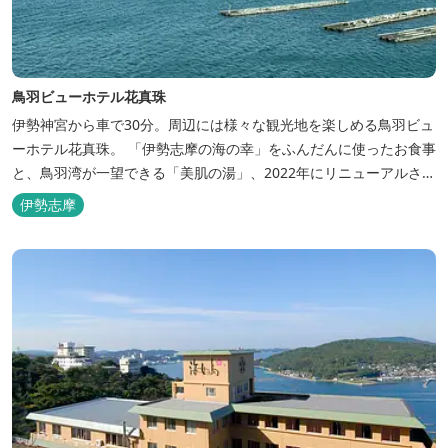
鳥羽ビューホテル花真珠
伊勢神宮から車で30分。周辺には様々な観光地を楽しめる鳥羽ビュ
ーホテル花真珠。 「伊勢志摩の海の幸」をふんだんに使ったお食事
と、鳥羽湾が一望できる「美肌の湯」、2022年にリニューアルされ
た客室で、五感から体と心を癒やします。 【お部屋】 近年リニュ
伊勢志摩
ーアルした過ごしやすいお部屋で、親子3世代で楽しめるお部屋に
なっております。 全室オーシャンビューで雄大な鳥羽湾を一望で
き、日頃の疲...