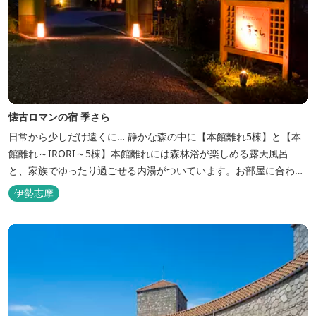
懐古ロマンの宿 季さら
日常から少しだけ遠くに… 静かな森の中に【本館離れ5棟】と【本
館離れ～IRORI～5棟】本館離れには森林浴が楽しめる露天風呂
と、家族でゆったり過ごせる内湯がついています。お部屋に合わせ
た様々なプランがございます。
伊勢志摩