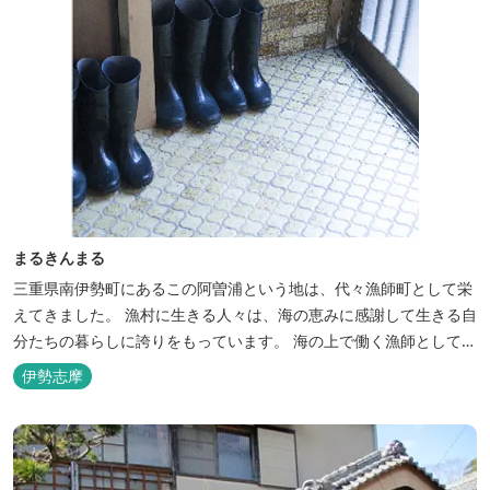
まるきんまる
三重県南伊勢町にあるこの阿曽浦という地は、代々漁師町として栄
えてきました。 漁村に生きる人々は、海の恵みに感謝して生きる自
分たちの暮らしに誇りをもっています。 海の上で働く漁師として、
自然とのかかわりを次世代につなぐ役割を果たすためにゲストハウ
伊勢志摩
スを始めました。 当ゲストハウスは一棟貸しです。 二階建ての一
軒家とウッドデッキ、 屋外リビングでゆったり過ごしていただけま
す。