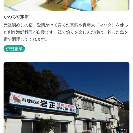
かわちや旅館
元祖鯛めしの宿。愛情かけて育てた真鯛や真羽太（マハタ）を使っ
た創作海鮮料理が自慢です。筏で釣りを楽しんだ後は、釣った魚を
宿で調理してくれます。
伊勢志摩