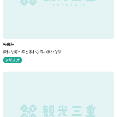
松栄荘
豪快な海の幸と素朴な海の素朴な宿
伊勢志摩