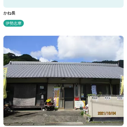
かね長
伊勢志摩