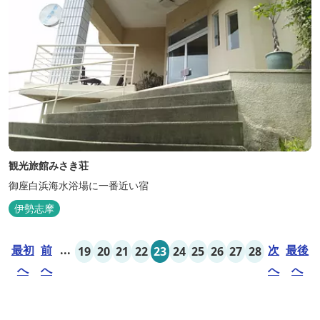
観光旅館みさき荘
御座白浜海水浴場に一番近い宿
伊勢志摩
最初
前
...
次
最後
19
20
21
22
23
24
25
26
27
28
へ
へ
へ
へ