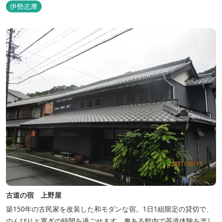
いたしました。 フィンランド式ロウリュテントサウナがご宿泊区画
伊勢志摩
に1張ずつ付属されたプランが登場。 「ととのう」条件が揃い、さ
らに皆様に楽しんでもらえる空間となりました。 満点の星空の下で
ド...
古道の宿 上野屋
築150年の古民家を改装した和モダンな宿。1日1組限定の貸切で、
のんびりと寛ぎの時間を過ごせます。趣ある館内で茶道体験を楽し