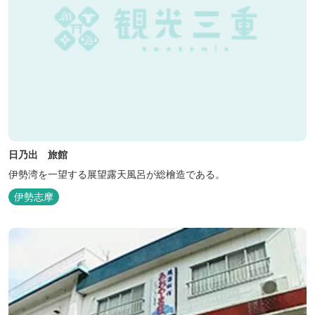
日乃出 旅館
伊勢湾を一望する展望露天風呂が総檜造である。
伊勢志摩