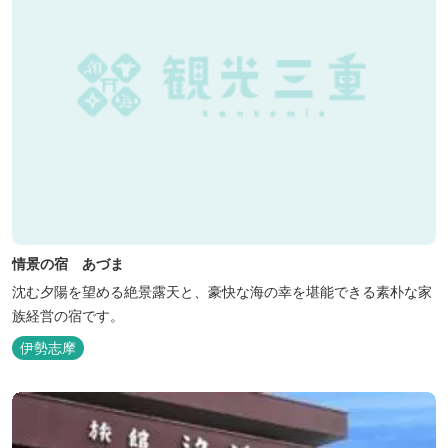
情景の宿 あづま
沈む夕陽を望める絶景露天と、豪快な海の幸を堪能できる素朴な家
族経営の宿です。
伊勢志摩