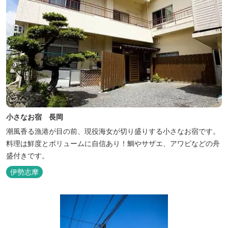
小さなお宿 長岡
潮風香る漁港が目の前、現役海女が切り盛りする小さなお宿です。
料理は鮮度とボリュームに自信あり！鯛やサザエ、アワビなどの舟
盛付きです。
伊勢志摩