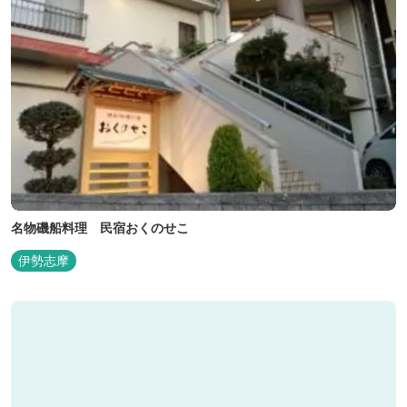
名物磯船料理 民宿おくのせこ
伊勢志摩