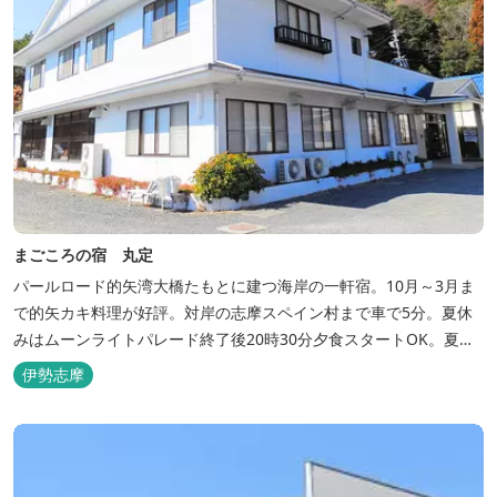
まごころの宿 丸定
パールロード的矢湾大橋たもとに建つ海岸の一軒宿。10月～3月ま
で的矢カキ料理が好評。対岸の志摩スペイン村まで車で5分。夏休
みはムーンライトパレード終了後20時30分夕食スタートOK。夏ガ
キ6月～8月も好評。
伊勢志摩