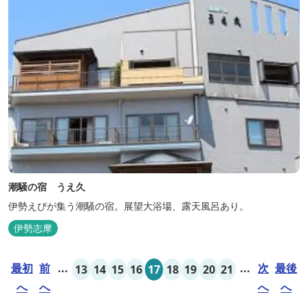
潮騒の宿 うえ久
伊勢えびが集う潮騒の宿。展望大浴場、露天風呂あり。
伊勢志摩
最初
前
...
...
次
最後
13
14
15
16
17
18
19
20
21
へ
へ
へ
へ