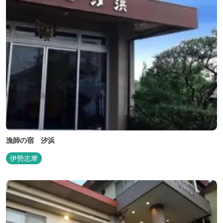
漁師の宿 汐浜
伊勢志摩