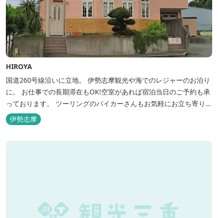
HIROYA
国道260号線沿いに立地。 伊勢志摩観光や海でのレジャーのお泊り
に。 お仕事での長期滞在もOK!空室があれば宿泊当日のご予約も承
っております。 ツーリングのバイカーさんもお気軽にお立ち寄りく
ださい。
伊勢志摩