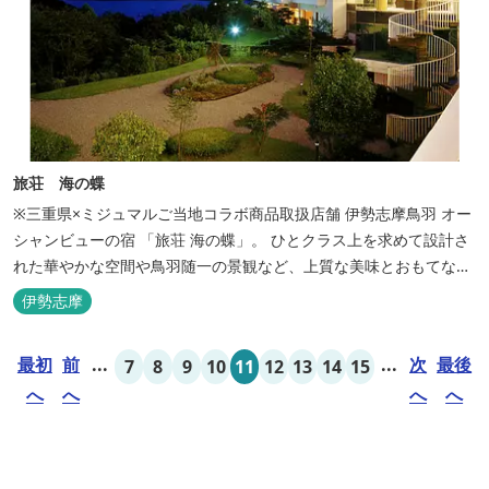
旅荘 海の蝶
※三重県×ミジュマルご当地コラボ商品取扱店舗 伊勢志摩鳥羽 オー
シャンビューの宿 「旅荘 海の蝶」。 ひとクラス上を求めて設計さ
れた華やかな空間や鳥羽随一の景観など、上質な美味とおもてなし
をお約束します。 海の蝶ならではのゆとりの休日をお過ごし下さい
伊勢志摩
ませ。
最初
前
...
...
次
最後
7
8
9
10
11
12
13
14
15
へ
へ
へ
へ