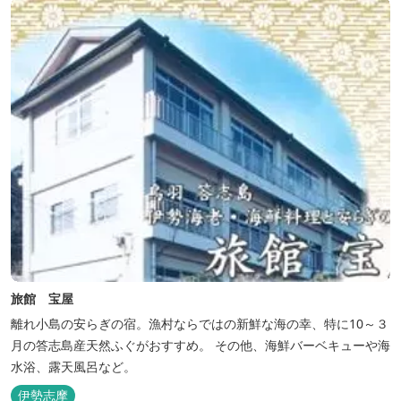
旅館 宝屋
離れ小島の安らぎの宿。漁村ならではの新鮮な海の幸、特に10～３
月の答志島産天然ふぐがおすすめ。 その他、海鮮バーベキューや海
水浴、露天風呂など。
伊勢志摩