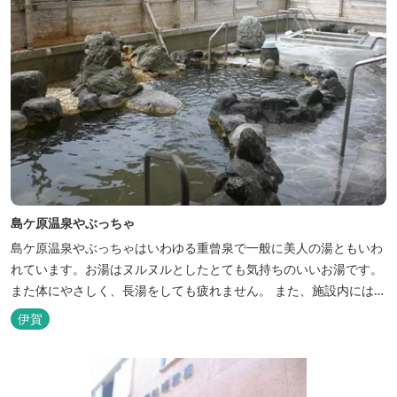
島ケ原温泉やぶっちゃ
島ケ原温泉やぶっちゃはいわゆる重曾泉で一般に美人の湯ともいわ
れています。お湯はヌルヌルとしたとても気持ちのいいお湯です。
また体にやさしく、長湯をしても疲れません。 また、施設内にはオ
ートキャンプ場、デイキャンプ場、テニスコート、水遊び場（夏季
伊賀
限定）、こんにゃくやパン作りの体験できる工房などがあります。
木津川（鯛ケ瀬）のほとりにある美しい自然を生かしたオートキャ
ンプやディキャンプ...