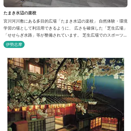
たまき水辺の楽校
宮川河川敷にある多目的広場「たまき水辺の楽校」 自然体験・環境
学習の場として利活用できるように、 広さを確保した「芝生広場」
「せせらぎ水路」等が整備されています。 芝生広場でのスポーツや
バーベキューはもちろん、 車での乗り入れも可能なため、オートキ
伊勢志摩
ャンプなどもお楽しみいただけます！ 火災防止のため、バーベキュ
ー･焚火等をする際は、 直火にならないように焚火台･コンロ等を
使...