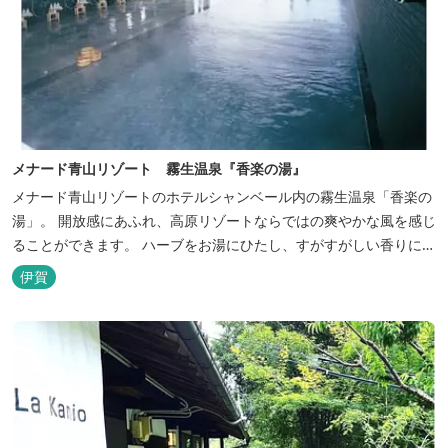
メナード青山リゾート 霧生温泉『香楽の湯』
メナード青山リゾートのホテルシャンベール内の霧生温泉「香楽の
湯」。 開放感にあふれ、高原リゾートならではの爽やかな風を感じ
ることができます。 ハーブをお湯にひたし、すがすがしい香りに心
あらわれる「香りの湯」は、特に女性の方に人気です。 その他、
伊賀
広々とした空間とたっぷりのお湯が魅力の「大浴場」、高原の景色
を満喫できる「露天風呂」、さらに「ミストサウナ」の合計4種の
お湯をお楽しみいただけま...