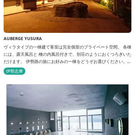
AUBERGE YUSURA
ヴィラタイプの一棟建て客室は完全個室のプライベート空間。 各棟
には、露天風呂と 檜の内風呂付きで、別荘のようにおくつろぎいた
だけます。 伊勢路の旅にお好みの一棟をどうぞお選びください。
「AUBERGE YUSURA」が大切にしていること それは、小さな宿な
伊勢志摩
らではの「ひと手間」のおもてなし。 「居・食・充」を満たし、皆
様の伊勢路の旅に寄り添う宿となれるよう、心を月してお待ちし
て...