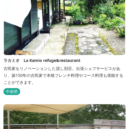
ラカミオ La Kamio refuge&restaurant
古民家をリノベーションした貸し別荘。出張シェフサービスがあ
り、築150年の古民家で本格フレンチ料理やコース料理も堪能する
ことができます。
中南勢