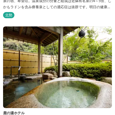
泉の宿、希望荘。温泉成分の分量と組成は近隣有名泉の4～5倍、し
かもラドンを含み療養泉としての適応症は抜群です。明日の健康
に、ご宿泊はもちろん日帰り入浴もお気軽にお立ち寄り下さい。 熱
北勢
気浴ラドンの泉も新たにオープン！ぜひご利用ください。
鹿の湯ホテル