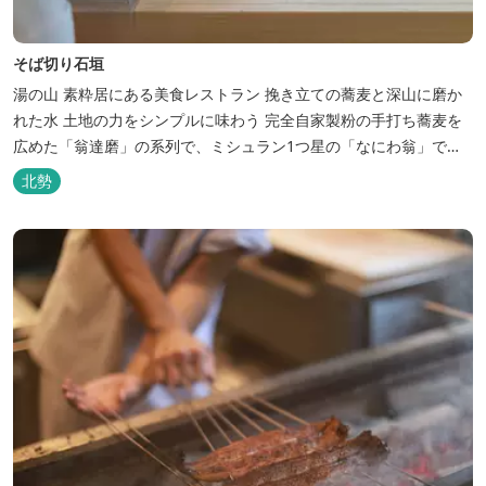
そば切り石垣
湯の山 素粋居にある美食レストラン 挽き立ての蕎麦と深山に磨か
れた水 土地の力をシンプルに味わう 完全自家製粉の手打ち蕎麦を
広めた「翁達磨」の系列で、ミシュラン1つ星の「なにわ翁」で研
鑽を積んだ石垣雄介氏が開業した「そば切り石垣」。 翁伝統の完全
北勢
自家製粉による二八蕎麦を踏襲し、蕎麦と酒をシンプルに楽しむ店
を実現しました。国産蕎麦の香りを存分に引き出す、湯の山温泉の
天然の水の力...