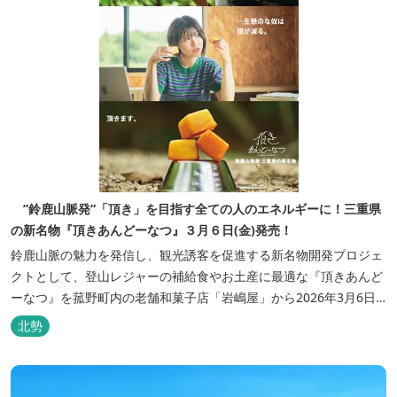
”鈴鹿山脈発”「頂き」を目指す全ての人のエネルギーに！三重県
の新名物『頂きあんどーなつ』３月６日(金)発売！
鈴鹿山脈の魅力を発信し、観光誘客を促進する新名物開発プロジェ
クトとして、登山レジャーの補給食やお土産に最適な『頂きあんど
ーなつ』を菰野町内の老舗和菓子店「岩嶋屋」から2026年3月6日
（金）より販売を開始いたしました。 ■商品コンセプト：自分だけ
北勢
の「頂き」を目指す人を応援 「山に登る目的が人それぞれであるよ
うに、仕事や人生の目標（頂き）も人それぞれ。どんな『頂き』を
目指す人も、頑...