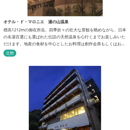
オテル・ド・マロニエ 湯の山温泉
標高1212mの御在所岳。四季折々の壮大な景観を眺めながら、日本
の名湯百選にも選ばれた伝説の天然温泉を心行くまでお楽しみいた
だけます。地産の食材を中心としたお料理は創作会席もしくはお箸
でもお楽しみいただける本格フレンチをお選びいただけ、会席・フ
北勢
レンチコースとも同じテーブルにてご賞味いただけます。また館内
やお食事は浴衣姿でお楽しみいただけます。ゆったり、気軽に安心
していただける会員制リゾートホ...