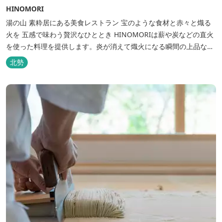
HINOMORI
湯の山 素粋居にある美食レストラン 宝のような食材と赤々と熾る
火を 五感で味わう贅沢なひととき HINOMORIは薪や炭などの直火
を使った料理を提供します。炎が消えて熾火になる瞬間の上品な香
りを海産物にまとわせたり、熟成させた上質な牛肉を塊でじっくり
北勢
とローストしたり。炎が生み出す味わいの繊細さと豪快さをコース
でお楽しみください。料理監修は、フランスで活躍するシェフ・手
島竜司。探...