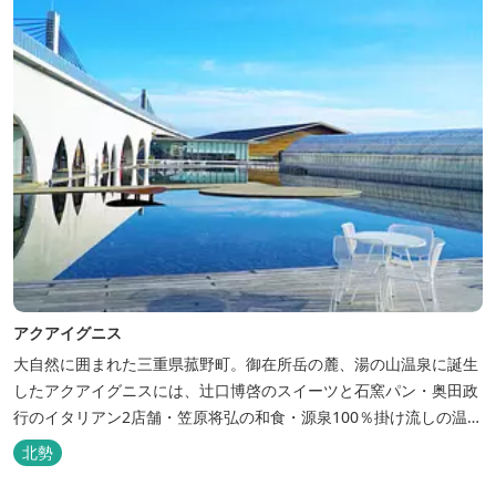
アクアイグニス
大自然に囲まれた三重県菰野町。御在所岳の麓、湯の山温泉に誕生
したアクアイグニスには、辻󠄀口博啓のスイーツと石窯パン・奥田政
行のイタリアン2店舗・笠原将弘の和食・源泉100％掛け流しの温
泉・宿泊棟・離れ宿・苺ハウス・ギャラリーなど、様々な『癒し』
北勢
と『食』が集結しております。 【『癒し』の追求 】 ◆源泉100%