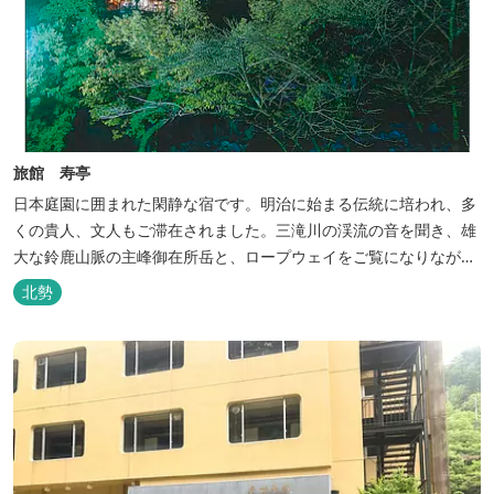
旅館 寿亭
日本庭園に囲まれた閑静な宿です。明治に始まる伝統に培われ、多
くの貴人、文人もご滞在されました。三滝川の渓流の音を聞き、雄
大な鈴鹿山脈の主峰御在所岳と、ロープウェイをご覧になりながら
お入りいただく露天風呂は気持ちがいいです。 また、庭園にある昭
北勢
和初期の離れの客間を改装した貸切風呂（６タイプ）はレトロクラ
シカルな雰囲気でみなさまに好評をいただいております。夕食は部
屋食の為、お子様連れやカッ...