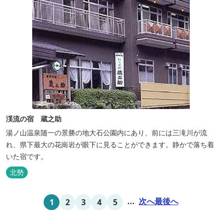
渓流の宿 蔵之助
湯ノ山温泉随一の景勝の地大石公園内にあり、前には三滝川が流
れ、県下最大の花崗岩が眼下に見ることができます。静かで落ち着
いた宿です。
北勢
...
次へ
最後へ
1
2
3
4
5