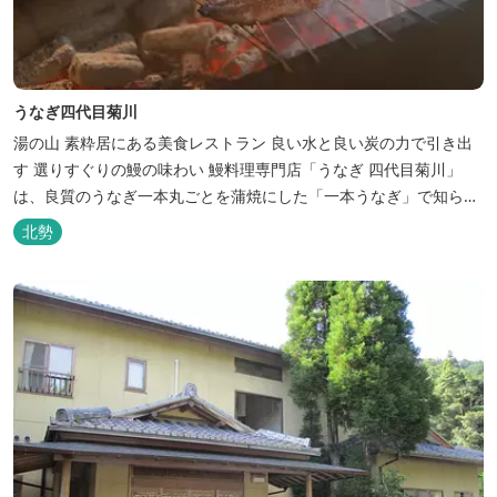
うなぎ四代目菊川
湯の山 素粋居にある美食レストラン 良い水と良い炭の力で引き出
す 選りすぐりの鰻の味わい 鰻料理専門店「うなぎ 四代目菊川」
は、良質のうなぎ一本丸ごとを蒲焼にした「一本うなぎ」で知られ
ます。大きさも太さも極上の鰻を厳選し、皮をパリッと焼き上げて
北勢
も身質がフワッとやわらかい、贅沢な食感を実現。 鮮度抜群の鰻を
毎日捌き、良質の炭で焼き立てを供します。素材から炭まで、鰻の
美味しさを熟...