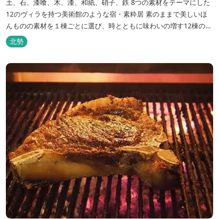
土、石、漆喰、木、漆、和紙、硝子、鉄 8つの素材をテーマにした
12のヴィラを持つ美術館のような宿・素粋居 素のままで美しいほ
んものの素材を１棟ごとに選び、時とともに味わいの増す12棟のヴ
ィラをつくりました。現代美術・工芸・古美術・アンティークをし
北勢
つらえた空間は、 とびきり居心地が良い美術館のよう。次はあのヴ
ィラで素材とアートに触れたい。 そんな滞在の楽しみが広がりま
す。 「そ...