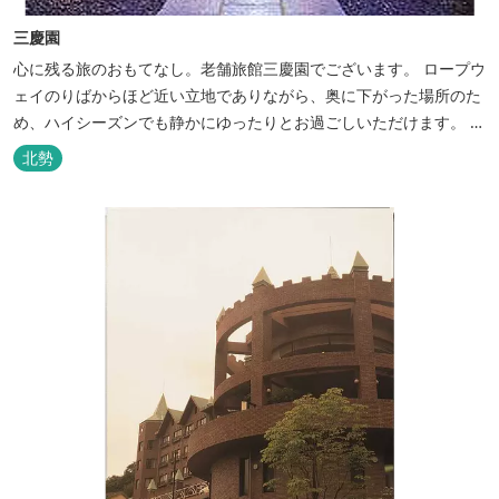
三慶園
心に残る旅のおもてなし。老舗旅館三慶園でございます。 ロープウ
ェイのりばからほど近い立地でありながら、奥に下がった場所のた
め、ハイシーズンでも静かにゆったりとお過ごしいただけます。 自
慢の大浴場からは、雄大な御在所岳を背に、御在所ロープウェイが
北勢
望めます。季節ごとに表情を変える湯の山の自然と対話しながら至
極のひとときをどうぞ。