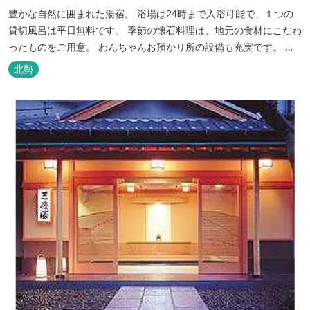
豊かな自然に囲まれた湯宿。 浴場は24時まで入浴可能で、１つの
貸切風呂は平日無料です。 季節の懐石料理は、地元の食材にこだわ
ったものをご用意。 わんちゃんお預かり所の設備も充実です。 女
将手作りのお酢とカモシカソフトが人気です。 お食事処と大浴場の
北勢
脱衣所に最新の高機能換気設備を導入いたしました。