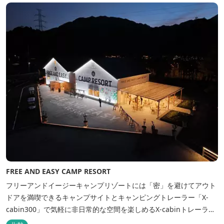
掛け流し「片岡温泉」 片岡温泉は、地下1,200ｍより湯口で約42℃
の...
FREE AND EASY CAMP RESORT
フリーアンドイージーキャンプリゾートには「密」を避けてアウト
ドアを満喫できるキャンプサイトとキャンピングトレーラー「X-
cabin300」で気軽に非日常的な空間を楽しめるX-cabinトレーラー
サイト、日帰り手ぶらBBQやドッグラン・ドッグサロン、貸切サウ