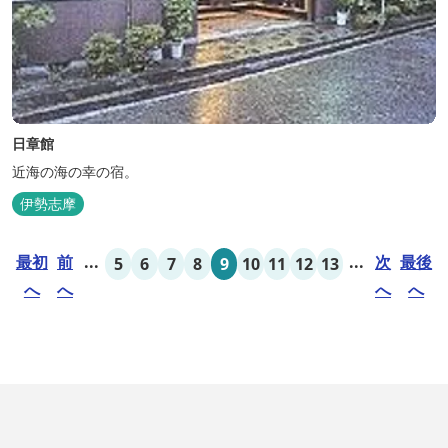
日章館
近海の海の幸の宿。
伊勢志摩
最初
前
...
...
次
最後
5
6
7
8
9
10
11
12
13
へ
へ
へ
へ