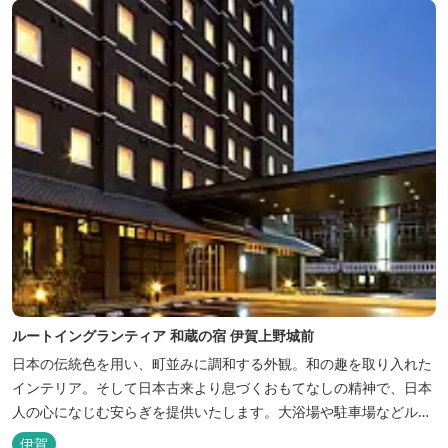
ルートイングランティア 和蔵の宿 伊賀上野城前
日本の伝統色を用い、町並みに調和する外観。和の趣を取り入れた
インテリア。そして日本古来より息づくおもてなしの精神で、日本
人の心になじむ安らぎを提供いたします。大浴場や駐車場などルー
トインホテルズの機能性や利便性はそのままに、穏やかな和のニュ
伊賀