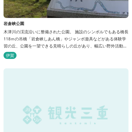
岩倉峡公園
木津川の渓流沿いに整備された公園。 施設のシンボルでもある橋長
118ｍの吊橋「岩倉峡しあん橋」やジャンボ遊具などがある体験学
習の丘、公園を一望できる見晴らしの丘があり、幅広い野外活動に
利用できるキャンプ場も併設されています。 川沿いには島ヶ原温泉
伊賀
やぶっちゃに至る「川辺の道」があり、旧岩倉水力発電所跡の水路
遺構を見ることができたり、春は桜、秋は紅葉の名所として楽しめ
る憩いの場となっています。