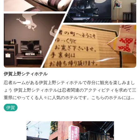
伊賀上野シティホテル
忍者ルームがある伊賀上野シティホテルで存分に観光を楽しみまし
ょう 伊賀上野シティホテルは忍者関連のアクティビティを求めて三
重県にやってくる人々に人気のホテルです。こちらのホテルには、
忍者の内装が施された部屋がいくつかあります。壁紙からトイレッ
伊賀
トペーパーに至るまで、忍者に関連したデザインモチーフがあしら
われています。 伊賀上野城や伊賀流忍者博物館から徒歩わずか10
分の位置にあるこのホテ...