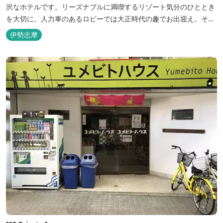
沢なホテルです。リーズナブルに満喫するリゾート気分のひととき
を大切に、人力車のあるロビーでは大正時代の趣でお出迎え。そし
て、抜群の眺めが自慢の露天風呂｢七福の湯｣は、趣向を凝らした七
伊勢志摩
つのお風呂のうち、五つをご宿泊者様無料の貸切風呂としてご利用
が可能です。