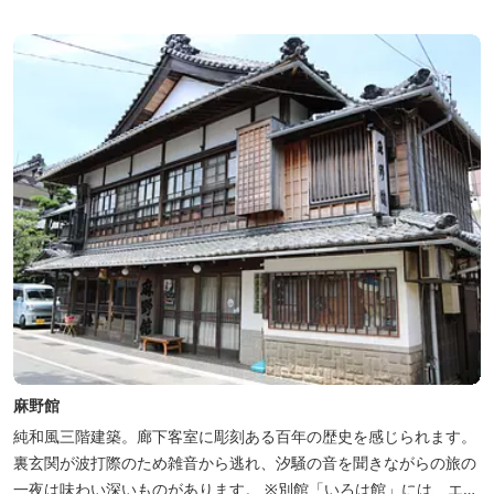
麻野館
純和風三階建築。廊下客室に彫刻ある百年の歴史を感じられます。
裏玄関が波打際のため雑音から逃れ、汐騒の音を聞きながらの旅の
一夜は味わい深いものがあります。 ※別館「いろは館」には、エイ