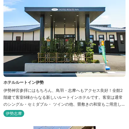
ホテルルートイン伊勢
伊勢神宮参拝にはもちろん、鳥羽・志摩へもアクセス良好！全館2
階建て客室6棟からなる新しいルートインホテルです。客室は通常
のシングル・セミダブル・ ツインの他、畳敷きの和室もご用意して
おります。 （和室はベッドが設置されています）靴を脱いでお部屋
伊勢志摩
でおくつろぎください。 また、朝食バイキング無料サービス（営業
時間6:30～900）、大浴場完備、全室インターネット回線完備（Wi-