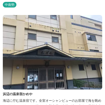
吊り橋をわたれば宿泊施設のエバーグレイズ香肌峡まですぐ。 【イ
中南勢
チオシ名物】 ・味噌カツ丼…地元産の甘味噌を使ったボリュームた
っぷりの丼ぶり。 松阪の観光情報は、松阪観光インフォメ...
浜辺の温泉宿かめや
海辺に佇む温泉宿です。全室オーシャンビューのお部屋で海を眺め