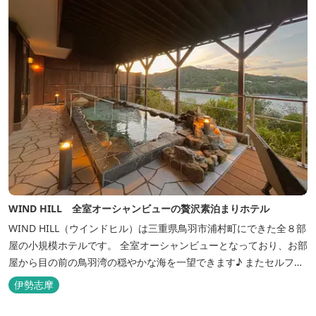
WIND HILL 全室オーシャンビューの贅沢素泊まりホテル
WIND HILL（ウインドヒル）は三重県鳥羽市浦村町にできた全８部
屋の小規模ホテルです。 全室オーシャンビューとなっており、お部
屋から目の前の鳥羽湾の穏やかな海を一望できます♪ またセルフチ
ェックイン方式を採用しているため、好きな時間に非対面でチェッ
伊勢志摩
クインが可能です。 食事提供や接客サービスがない分、リーズナブ
ルな料金で宿泊が可能なため、観光目的の拠点としてぜひご利用く