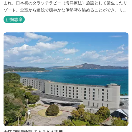
まれ、日本初のタラソテラピー（海洋療法）施設として誕生したリ
ゾート。全室から遠浅で穏やかな伊勢湾を眺めることができ、リラ
ックスした滞在をお楽しみいただけます。滞在中は、目の前の海か
伊勢志摩
らきれいな海水を引き込み、24時間以内に新鮮な状態で使用するタ
ラソテラピーや、季節の海の幸を楽しめるフレンチと日本料理が堪
能できます。
大江戸温泉物語 ＴＡＯＹＡ志摩