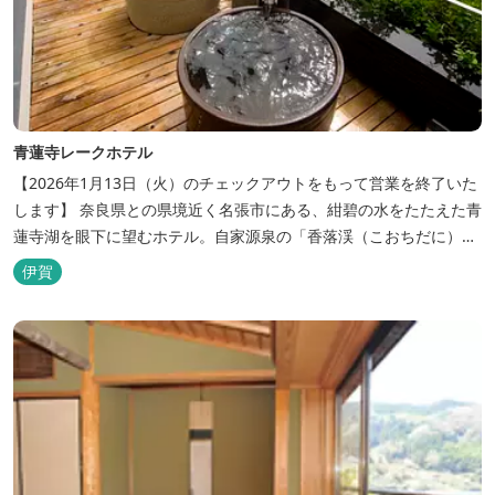
青蓮寺レークホテル
【2026年1月13日（火）のチェックアウトをもって営業を終了いた
します】 奈良県との県境近く名張市にある、紺碧の水をたたえた青
蓮寺湖を眼下に望むホテル。自家源泉の「香落渓（こおちだに）温
泉」は天然アルカリ泉。露天風呂から眺める湖は、遮るものがな
伊賀
く、絶景と評判です。