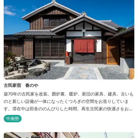
古民家宿 春のや
築70年の古民家を改装。囲炉裏、暖炉、新旧の家具、建具。古いも
のと新しい設備が一体になったくつろぎの空間をお造りしていま
す。滞在中は田舎ののんびりした時間、再生古民家の快適さをお楽
しみください。 【時間】 《 チェックイン 》 15：00～20：00の間
中南勢
にお願いいたします。 《 チェックアウト 》 10：00まで 【御利用
料金】 一日一組様１棟貸し（定員５名） 一...