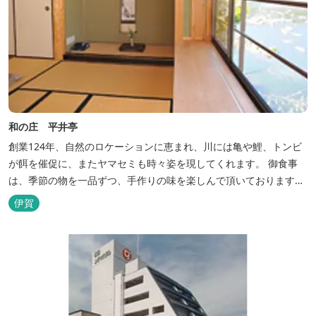
和の庄 平井亭
創業124年、自然のロケーションに恵まれ、川には亀や鯉、トンビ
が餌を催促に、またヤマセミも時々姿を現してくれます。 御食事
は、季節の物を一品ずつ、手作りの味を楽しんで頂いております。
（宿泊一日一組）
伊賀