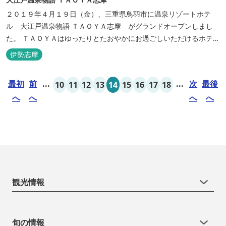
２０１９年４月１９日（金）、三重県鳥羽市に温泉リゾートホテ
ル 大江戸温泉物語 ＴＡＯＹＡ志摩 がグランドオープンしまし
た。 ＴＡＯＹＡはゆったりとたおやかにお過ごしいただけるホテル
を目指し、カキの産地の鳥羽市浦村町にオープンしました。 目の前
伊勢志摩
は太平洋に注ぐ伊勢湾の海の風景が広がり、後背は山に囲まれ、自
然豊かな環境で、正にゆったりとたおやかに時が流れています。
最初
前
...
...
次
最後
10
11
12
13
14
15
16
17
18
「インフィニティ風呂」と呼...
へ
へ
へ
へ
観光情報
旬の情報