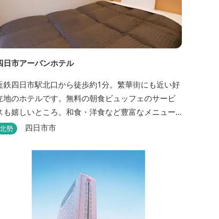
四日市アーバンホテル
近鉄四日市駅北口から徒歩約1分。繁華街にも近い好
立地のホテルです。無料の朝食ビュッフェのサービ
スも嬉しいところ。和食・洋食など豊富なメニュー
が並びます。
四日市市
北勢