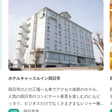
ホテルキャッスルイン四日市
四日市のどの工場へも車でアクセス抜群のホテル。
人気の四日市のコンビナート夜景を楽しむのにもピ
ッタリ。ビジネスだけでなくさまざまなレジャー拠
点としても最適です。
四日市市
北勢