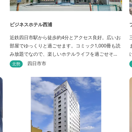
ビジネスホテル西浦
近鉄四日市駅から徒歩約4分とアクセス良好。広いお
部屋でゆっくりと過ごせます。コミック1,000冊も読
み放題でなので、楽しいホテルライフを過ごせそ
う。丁寧な接客も好評です。
四日市市
北勢