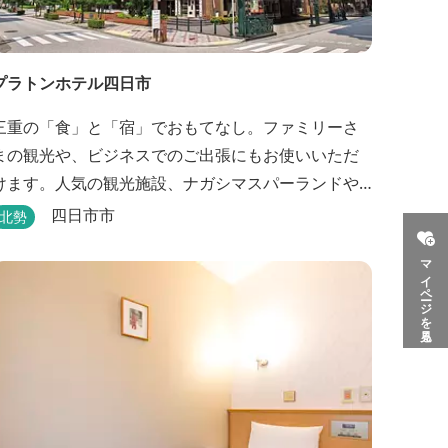
プラトンホテル四日市
三重の「食」と「宿」でおもてなし。ファミリーさ
まの観光や、ビジネスでのご出張にもお使いいただ
けます。人気の観光施設、ナガシマスパーランドや
鈴鹿サーキットをご利用の際にも便利です。 和食、
四日市市
北勢
イタリアン、中華と多彩な三重の味をどうぞお楽し
マイページを見る
みください。近鉄四日市駅から徒歩３分と、公共交
通機関でのお越しにも大変便利です。