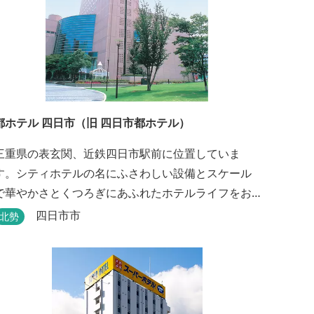
都ホテル 四日市（旧 四日市都ホテル）
三重県の表玄関、近鉄四日市駅前に位置していま
す。シティホテルの名にふさわしい設備とスケール
で華やかさとくつろぎにあふれたホテルライフをお
楽しみいただけます。四日市を中心とした観光、ビ
四日市市
北勢
ジネス、会議やゴルフ場などへの基点として便利に
ご利用いただけます。