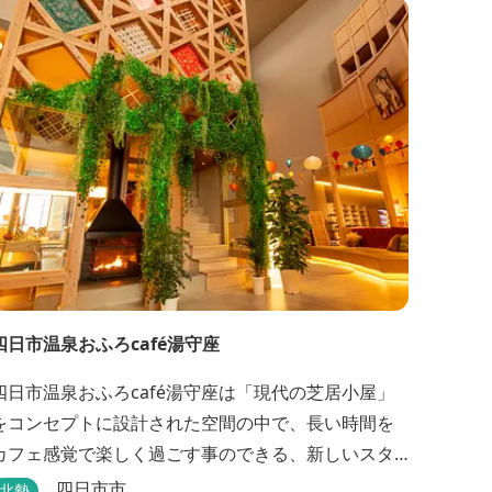
四日市温泉おふろcafé湯守座
四日市温泉おふろcafé湯守座は「現代の芝居小屋」
をコンセプトに設計された空間の中で、長い時間を
カフェ感覚で楽しく過ごす事のできる、新しいスタ
イルのサービスを提供する温浴施設です。 挽きたて
四日市市
北勢