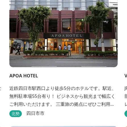
APOA HOTEL
V
な
近鉄四日市駅西口より徒歩5分のホテルです。駅近、
無料駐車場55台有り！ ビジネスから観光まで幅広く
ご利用いただけます。 三重旅の拠点にぜひご利用く
ださいませ♪
四日市市
北勢