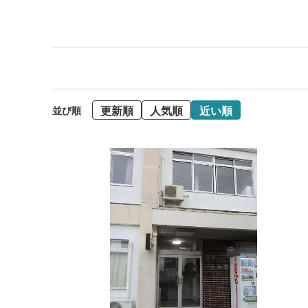
更新順
人気順
近い順
並び順