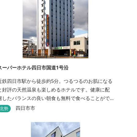
スーパーホテル四日市国道1号沿
近鉄四日市駅から徒歩約5分。つるつるのお肌になる
と好評の天然温泉も楽しめるホテルです。健康に配
慮したバランスの良い朝食も無料で食べることがで
きます。
四日市市
北勢