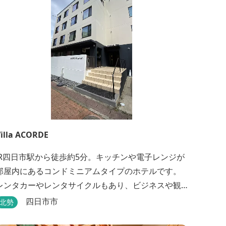
illa ACORDE
JR四日市駅から徒歩約5分。キッチンや電子レンジが
部屋内にあるコンドミニアムタイプのホテルです。
レンタカーやレンタサイクルもあり、ビジネスや観
光にも最適です。
四日市市
北勢