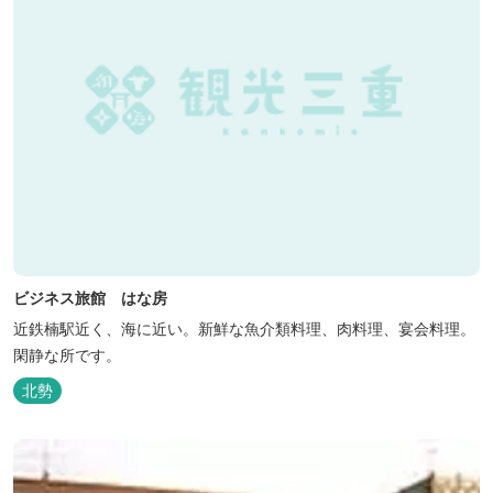
ビジネス旅館 はな房
近鉄楠駅近く、海に近い。新鮮な魚介類料理、肉料理、宴会料理。
閑静な所です。
北勢