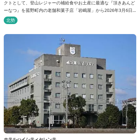
クトとして、登山レジャーの補給食やお土産に最適な『頂きあんど
ーなつ』を菰野町内の老舗和菓子店「岩嶋屋」から2026年3月6日
（金）より販売を開始いたしました。 ■商品コンセプト：自分だけ
北勢
の「頂き」を目指す人を応援 「山に登る目的が人それぞれであるよ
うに、仕事や人生の目標（頂き）も人それぞれ。どんな『頂き』を
目指す人も、頑...
ホテルハイシティセレンテ