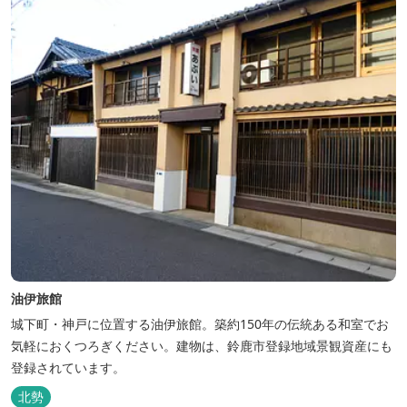
油伊旅館
城下町・神戸に位置する油伊旅館。築約150年の伝統ある和室でお
気軽におくつろぎください。建物は、鈴鹿市登録地域景観資産にも
登録されています。
北勢