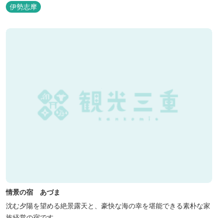
伊勢志摩
情景の宿 あづま
沈む夕陽を望める絶景露天と、豪快な海の幸を堪能できる素朴な家
族経営の宿です。