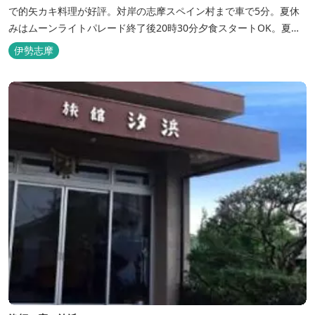
で的矢カキ料理が好評。対岸の志摩スペイン村まで車で5分。夏休
みはムーンライトパレード終了後20時30分夕食スタートOK。夏ガ
キ6月～8月も好評。
伊勢志摩