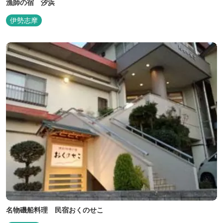
漁師の宿 汐浜
伊勢志摩
名物磯船料理 民宿おくのせこ