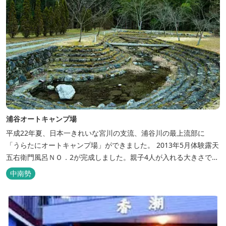
浦谷オートキャンプ場
平成22年夏、日本一きれいな宮川の支流、浦谷川の最上流部に
「うらたにオートキャンプ場」ができました。 2013年5月体験露天
五右衛門風呂ＮＯ．2が完成しました。親子4人が入れる大きさで
す。中には腰掛けもあり、ゆっくり、星やホタルを見る事ができま
中南勢
す。ひのきの香り漂う特製五右衛門風呂を自分で沸かし、入浴しま
せんか？ 同時にデッキ付ひのき小屋も完成しました。是非ご利用く
ださい。