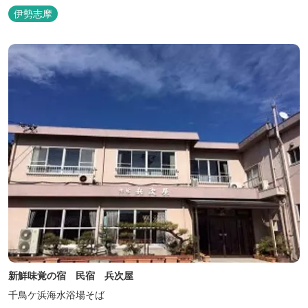
相差ならではの新鮮な海の幸、豊かな自然、温泉、そしてサウナで
伊勢志摩
ととのう至福のひとときを。
新鮮味覚の宿 民宿 兵次屋
千鳥ケ浜海水浴場そば