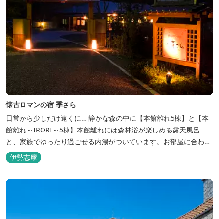
懐古ロマンの宿 季さら
日常から少しだけ遠くに… 静かな森の中に【本館離れ5棟】と【本
館離れ～IRORI～5棟】本館離れには森林浴が楽しめる露天風呂
と、家族でゆったり過ごせる内湯がついています。お部屋に合わせ
た様々なプランがございます。
伊勢志摩