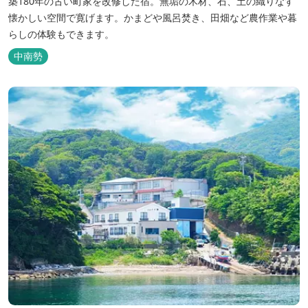
築180年の古い町家を改修した宿。無垢の木材、石、土の織りなす
懐かしい空間で寛げます。かまどや風呂焚き、田畑など農作業や暮
らしの体験もできます。
中南勢