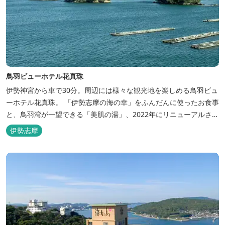
鳥羽ビューホテル花真珠
伊勢神宮から車で30分。周辺には様々な観光地を楽しめる鳥羽ビュ
ーホテル花真珠。 「伊勢志摩の海の幸」をふんだんに使ったお食事
と、鳥羽湾が一望できる「美肌の湯」、2022年にリニューアルされ
た客室で、五感から体と心を癒やします。 【お部屋】 近年リニュ
伊勢志摩
ーアルした過ごしやすいお部屋で、親子3世代で楽しめるお部屋に
なっております。 全室オーシャンビューで雄大な鳥羽湾を一望で
き、日頃の疲...