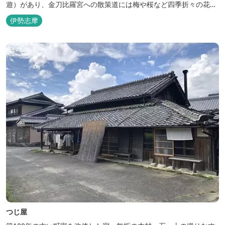
遊）があり、金刀比羅宮への散策道には梅や桜など四季折々の花が
咲き誇り、ここ扇野ならではの懐かしい風景と感動に出会うことが
伊勢志摩
出来ます。 扇野温泉”初蕾の湯”では、水琴窟の音に耳をすませてみ
てください。ユニバーサルルーム、露天風呂付客室もあります。
つじ屋