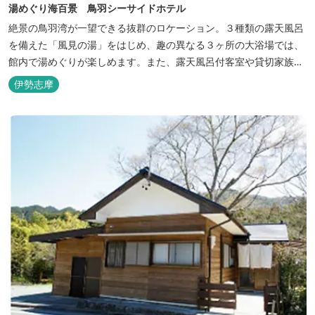
湯めぐり海百景 鳥羽シーサイドホテル
絶景の鳥羽湾が一望できる抜群のロケーション。３種類の露天風呂
を備えた「風見の湯」をはじめ、趣の異なる３ヶ所の大浴場では、
館内で湯めぐりが楽しめます。また、露天風呂付客室や貸切家族風
呂（有料）、足湯に湯上がり処などもございますので、湯浴みの一
伊勢志摩
日をお過ごしいただけます。 お料理についても、「詩季バイキン
グ」はオープンキッチンで出来立て料理を舌だけではなく目や耳で
も楽しめます、また海の幸を...