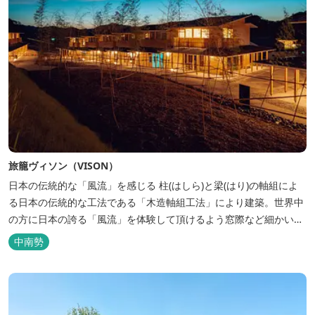
旅籠ヴィソン（VISON）
日本の伝統的な「風流」を感じる 柱(はしら)と梁(はり)の軸組によ
る日本の伝統的な工法である「木造軸組工法」により建築。世界中
の方に日本の誇る「風流」を体験して頂けるよう窓際など細かいデ
ィテールにこだわりました。4棟から成る旅籠棟では各棟1階に入居
中南勢
するテナントプロデュースにより洗練された世界観を各客室でお楽
しみいただけ...