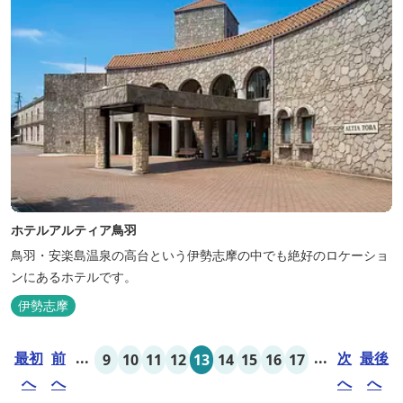
ホテルアルティア鳥羽
鳥羽・安楽島温泉の高台という伊勢志摩の中でも絶好のロケーショ
ンにあるホテルです。
伊勢志摩
最初
前
...
...
次
最後
9
10
11
12
13
14
15
16
17
へ
へ
へ
へ