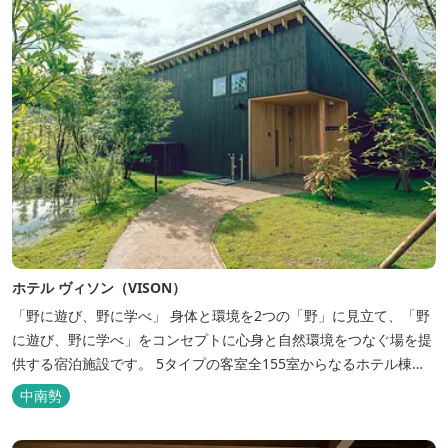
ホテル ヴィソン（VISON）
「野に遊び、野に学べ」 身体と環境を2つの「野」に見立て、「野
に遊び、野に学べ」をコンセプトに心身と自然環境をつなぐ場を提
供する宿泊施設です。 5タイプの客室全155室からなるホテル棟
と、プライベートな滞在が楽しめる一棟独立型のヴィラ6棟がござ
中南勢
います。