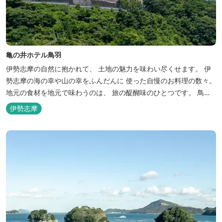
亀の井ホテル鳥羽
伊勢志摩の自然に抱かれて、 土地の魅力を味わい尽くせます。 伊
勢志摩の海の幸や山の幸をふんだんに 使った自慢のお料理の数々。
地元の食材を地元で味わうのは、 旅の醍醐味のひとつです。 鳥羽
湾の潮風を感じる露天風呂や 広々としたテラス付きのお部屋。 行
伊勢志摩
き交うフェリーをのんびり眺めて、 日常をちょっと忘れるひと時を
お過ごしください。