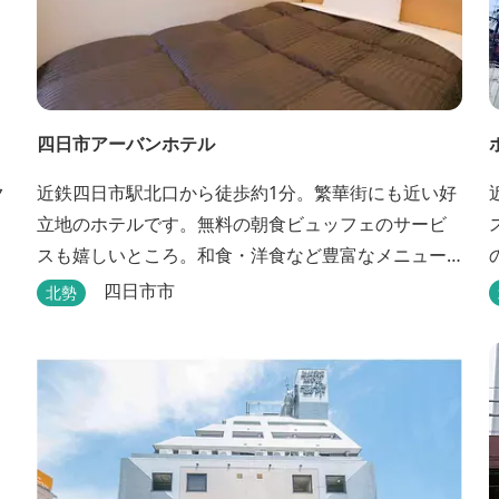
四日市アーバンホテル
ク
近鉄四日市駅北口から徒歩約1分。繁華街にも近い好
立地のホテルです。無料の朝食ビュッフェのサービ
スも嬉しいところ。和食・洋食など豊富なメニュー
が並びます。
四日市市
北勢