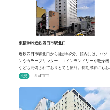
東横INN近鉄四日市駅北口
近鉄四日市駅北口から徒歩約2分。館内には、パソ
ンやカラープリンター、コインランドリーや乾燥機
なども完備されておりとても便利。長期滞在にもお
すすめです。
四日市市
北勢