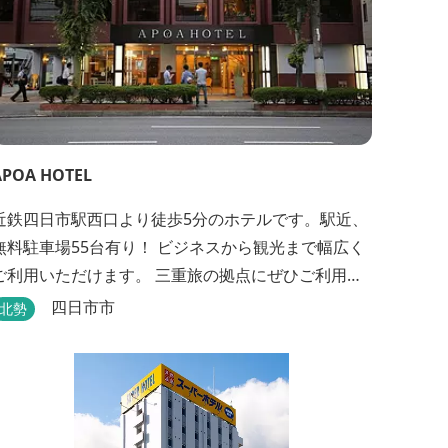
APOA HOTEL
近鉄四日市駅西口より徒歩5分のホテルです。駅近、
無料駐車場55台有り！ ビジネスから観光まで幅広く
ご利用いただけます。 三重旅の拠点にぜひご利用く
ださいませ♪
四日市市
北勢