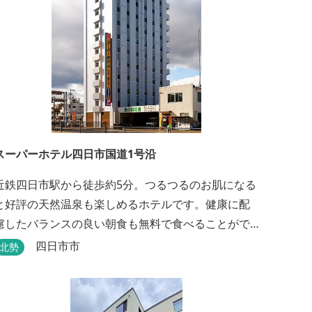
スーパーホテル四日市国道1号沿
近鉄四日市駅から徒歩約5分。つるつるのお肌になる
と好評の天然温泉も楽しめるホテルです。健康に配
慮したバランスの良い朝食も無料で食べることがで
きます。
四日市市
北勢