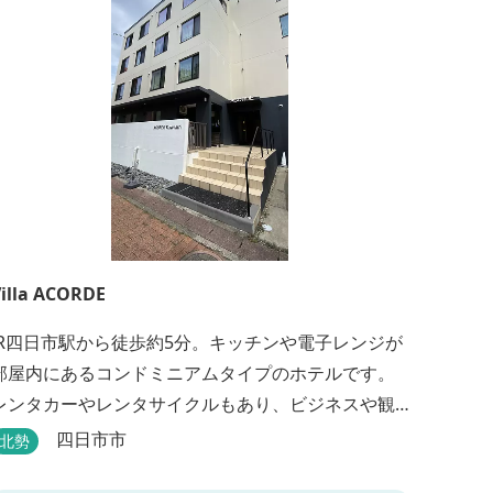
illa ACORDE
JR四日市駅から徒歩約5分。キッチンや電子レンジが
部屋内にあるコンドミニアムタイプのホテルです。
レンタカーやレンタサイクルもあり、ビジネスや観
光にも最適です。
四日市市
北勢