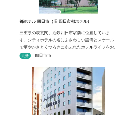
都ホテル 四日市（旧 四日市都ホテル）
三重県の表玄関、近鉄四日市駅前に位置していま
す。シティホテルの名にふさわしい設備とスケール
で華やかさとくつろぎにあふれたホテルライフをお
楽しみいただけます。四日市を中心とした観光、ビ
四日市市
北勢
ジネス、会議やゴルフ場などへの基点として便利に
ご利用いただけます。