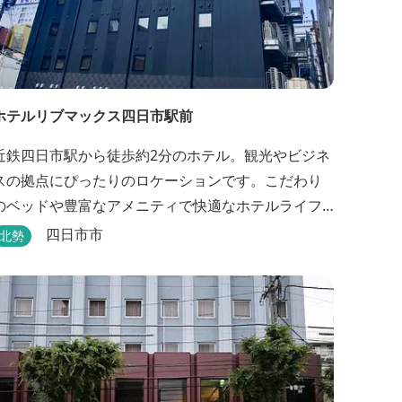
ホテルリブマックス四日市駅前
近鉄四日市駅から徒歩約2分のホテル。観光やビジネ
スの拠点にぴったりのロケーションです。こだわり
のベッドや豊富なアメニティで快適なホテルライフ
を過ごせます。
四日市市
北勢