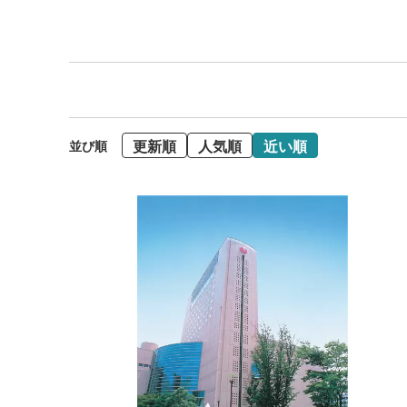
更新順
人気順
近い順
並び順