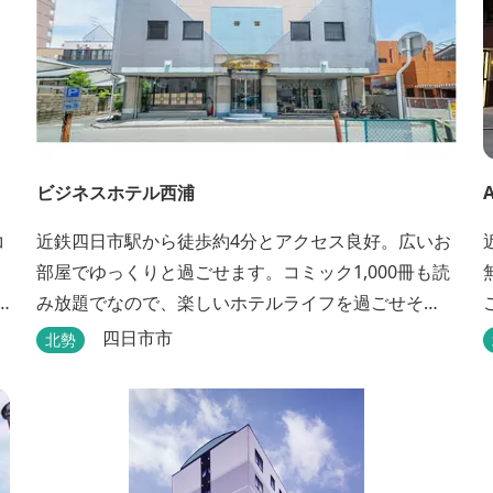
ビジネスホテル西浦
コ
近鉄四日市駅から徒歩約4分とアクセス良好。広いお
部屋でゆっくりと過ごせます。コミック1,000冊も読
み放題でなので、楽しいホテルライフを過ごせそ
う。丁寧な接客も好評です。
四日市市
北勢