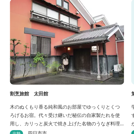
割烹旅館 太田館
木のぬくもり香る純和風のお部屋でゆっくりとくつ
ろげるお宿。代々受け継いだ秘伝の自家製たれを使
用し、カリっと炭火で焼き上げた名物のうなぎ料理
も堪能できます。
四日市市
北勢