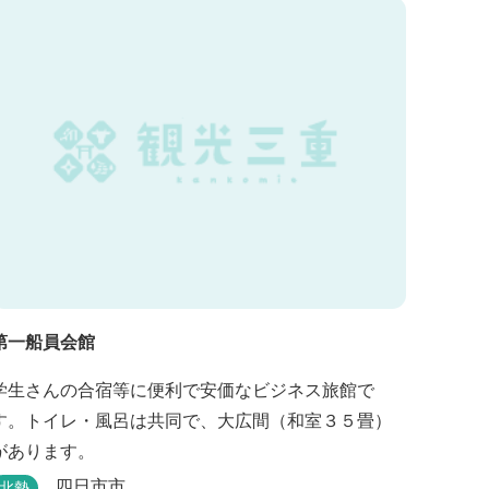
第一船員会館
学生さんの合宿等に便利で安価なビジネス旅館で
す。トイレ・風呂は共同で、大広間（和室３５畳）
があります。
四日市市
北勢