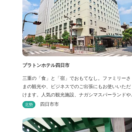
プラトンホテル四日市
三重の「食」と「宿」でおもてなし。ファミリーさ
まの観光や、ビジネスでのご出張にもお使いいただ
けます。人気の観光施設、ナガシマスパーランドや
鈴鹿サーキットをご利用の際にも便利です。 和食、
四日市市
北勢
イタリアン、中華と多彩な三重の味をどうぞお楽し
みください。近鉄四日市駅から徒歩３分と、公共交
通機関でのお越しにも大変便利です。