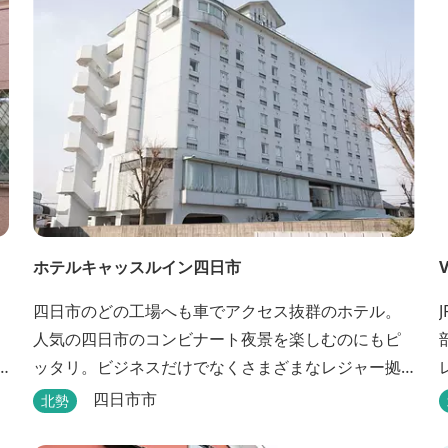
ホテルキャッスルイン四日市
V
四日市のどの工場へも車でアクセス抜群のホテル。
人気の四日市のコンビナート夜景を楽しむのにもピ
ッタリ。ビジネスだけでなくさまざまなレジャー拠
点としても最適です。
四日市市
北勢