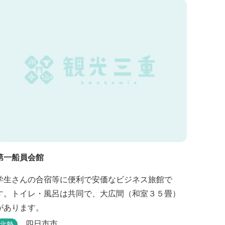
第一船員会館
学生さんの合宿等に便利で安価なビジネス旅館で
す。トイレ・風呂は共同で、大広間（和室３５畳）
があります。
四日市市
北勢