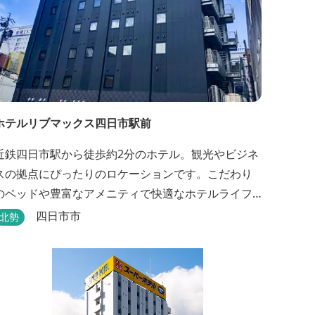
ホテルリブマックス四日市駅前
近鉄四日市駅から徒歩約2分のホテル。観光やビジネ
スの拠点にぴったりのロケーションです。こだわり
のベッドや豊富なアメニティで快適なホテルライフ
を過ごせます。
四日市市
北勢