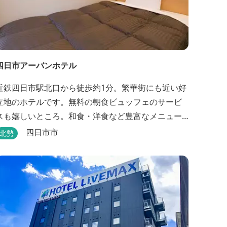
四日市アーバンホテル
近鉄四日市駅北口から徒歩約1分。繁華街にも近い好
立地のホテルです。無料の朝食ビュッフェのサービ
スも嬉しいところ。和食・洋食など豊富なメニュー
が並びます。
四日市市
北勢