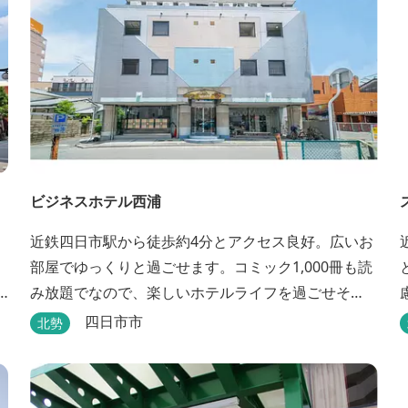
ビジネスホテル西浦
近鉄四日市駅から徒歩約4分とアクセス良好。広いお
部屋でゆっくりと過ごせます。コミック1,000冊も読
み放題でなので、楽しいホテルライフを過ごせそ
う。丁寧な接客も好評です。
四日市市
北勢