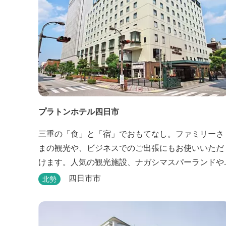
プラトンホテル四日市
三重の「食」と「宿」でおもてなし。ファミリーさ
まの観光や、ビジネスでのご出張にもお使いいただ
けます。人気の観光施設、ナガシマスパーランドや
鈴鹿サーキットをご利用の際にも便利です。 和食、
四日市市
北勢
イタリアン、中華と多彩な三重の味をどうぞお楽し
みください。近鉄四日市駅から徒歩３分と、公共交
通機関でのお越しにも大変便利です。