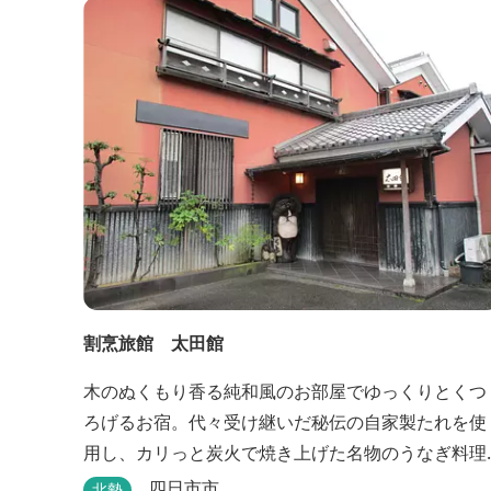
割烹旅館 太田館
木のぬくもり香る純和風のお部屋でゆっくりとくつ
ろげるお宿。代々受け継いだ秘伝の自家製たれを使
用し、カリっと炭火で焼き上げた名物のうなぎ料理
も堪能できます。
四日市市
北勢