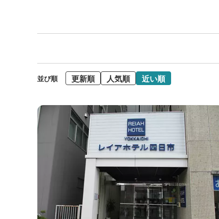
更新順
人気順
近い順
並び順