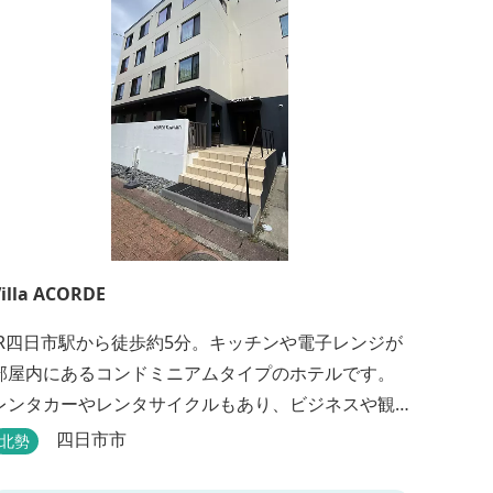
illa ACORDE
JR四日市駅から徒歩約5分。キッチンや電子レンジが
部屋内にあるコンドミニアムタイプのホテルです。
レンタカーやレンタサイクルもあり、ビジネスや観
光にも最適です。
四日市市
北勢