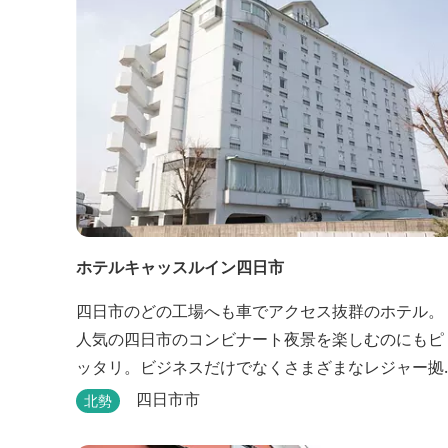
ホテルキャッスルイン四日市
四日市のどの工場へも車でアクセス抜群のホテル。
人気の四日市のコンビナート夜景を楽しむのにもピ
ッタリ。ビジネスだけでなくさまざまなレジャー拠
点としても最適です。
四日市市
北勢