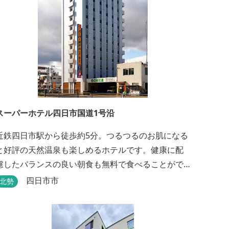
スーパーホテル四日市国道1号沿
近鉄四日市駅から徒歩約5分。つるつるのお肌になる
と好評の天然温泉も楽しめるホテルです。健康に配
慮したバランスの良い朝食も無料で食べることがで
きます。
四日市市
北勢