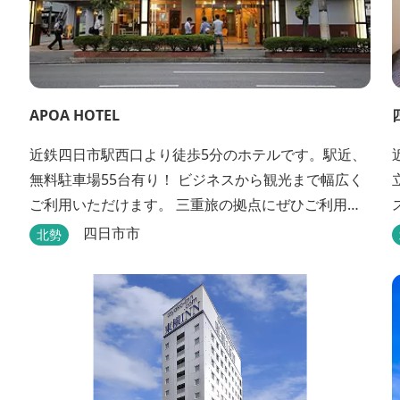
APOA HOTEL
近鉄四日市駅西口より徒歩5分のホテルです。駅近、
無料駐車場55台有り！ ビジネスから観光まで幅広く
ご利用いただけます。 三重旅の拠点にぜひご利用く
ださいませ♪
四日市市
北勢