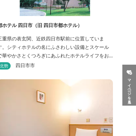
都ホテル 四日市（旧 四日市都ホテル）
三重県の表玄関、近鉄四日市駅前に位置していま
す。シティホテルの名にふさわしい設備とスケール
で華やかさとくつろぎにあふれたホテルライフをお
楽しみいただけます。四日市を中心とした観光、ビ
四日市市
北勢
ジネス、会議やゴルフ場などへの基点として便利に
マイページを見る
ご利用いただけます。