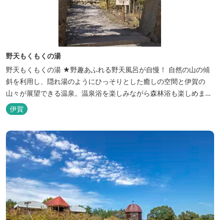
野天もくもくの湯
野天もくもくの湯 ★野趣あふれる野天風呂が自慢！ 自然の山の傾
斜を利用し、隠れ湯のようにひっそりとした癒しの空間と伊賀の
山々が展望できる温泉。温泉浴を楽しみながら森林浴も楽しめま
す。一枚岩をくり貫いてつくった湯船もあり、風情ある空間が魅力
伊賀
です。 ★源泉100％の野天風呂 源泉100％の野天風呂が2つあり、
38度のぬるめの湯と42度の熱めの湯があります。ぬるめの湯はじっ
くりとゆ...