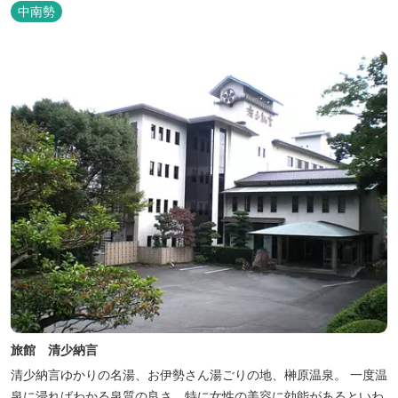
楽しめます。お料理にも温泉を用いた温泉野菜蒸しの他美と健康を
中南勢
テーマとしたふるさと会席をご用意しています。
旅館 清少納言
清少納言ゆかりの名湯、お伊勢さん湯ごりの地、榊原温泉。 一度温
泉に浸ればわかる泉質の良さ。特に女性の美容に効能があるといわ