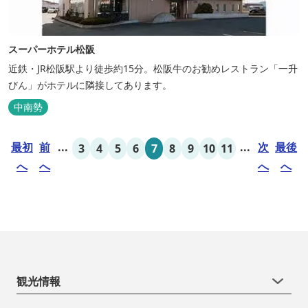
スーパーホテル松阪
近鉄・JR松阪駅より徒歩約15分。松阪牛のお勧めレストラン「一升
びん」がホテルに隣接してあります。
中南勢
最初
前
...
...
次
最後
3
4
5
6
7
8
9
10
11
へ
へ
へ
へ
観光情報