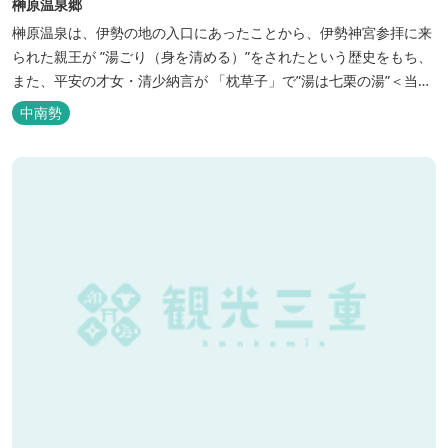
榊原温泉郷
榊原温泉は、伊勢の地の入口にあったことから、伊勢神宮参拝に来
られた親王が ”湯ごり（身を清める）”をされたという歴史をもち、
また、平安の才女・清少納言が 「枕草子」で”湯は七栗の湯”＜当時
の呼び名＞と称えており、 出雲の神を温泉の守り神として祀ってい
中南勢
ることもあって、恋の和歌も多く残っています。 このように、宮中
や神宮にゆかりも深く、つるつるスベスベの肌ざわりの良い泉質は
心身の癒し...