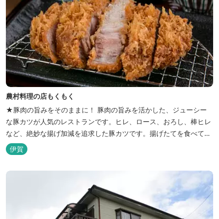
農村料理の店もくもく
★豚肉の旨みをそのままに！ 豚肉の旨みを活かした、ジューシー
な豚カツが人気のレストランです。ヒレ、ロース、おろし、棒ヒレ
など、絶妙な揚げ加減を追求した豚カツです。揚げたてを食べてい
ただくために、注文後じっくり揚げてお出ししています。 ★手作
伊賀
りのお蕎麦をお楽しみいただけます！ お蕎麦は毎日お店で打ってつ
くっております。北海道や三重のそば粉を使用してつくる、喉ごし
の良い昔ながらのお蕎麦...