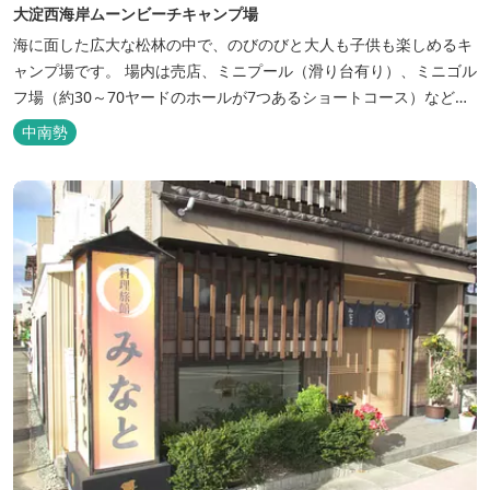
大淀西海岸ムーンビーチキャンプ場
海に面した広大な松林の中で、のびのびと大人も子供も楽しめるキ
ャンプ場です。 場内は売店、ミニプール（滑り台有り）、ミニゴル
フ場（約30～70ヤードのホールが7つあるショートコース）なども
あります。 目の前の海では、海水浴など安心して楽しめます。周辺
中南勢
観光地には、伊勢志摩国立公園の玄関口にあたります。