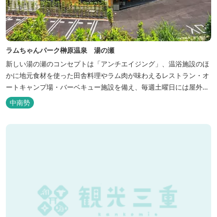
ラムちゃんパーク榊原温泉 湯の瀬
新しい湯の瀬のコンセプトは「アンチエイジング」、温浴施設のほ
かに地元食材を使った田舎料理やラム肉が味わえるレストラン・オ
ートキャンプ場・バーベキュー施設を備え、毎週土曜日には屋外に
「湯の瀬市場」を設け、新鮮野菜の販売が行われています。 また、
中南勢
観光旅行が困難な障がい者や介助が必要な高齢者の利用に特化した
福祉旅館として、全館バリアフリー、車いす対応の貸切風呂、リフ
ト付きジャグジーを備えています...