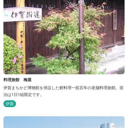
料理旅館 梅屋
伊賀まちかど博物館を併設した鯉料理一筋百年の老舗料理旅館。宿
泊は1日1組限定です。
伊賀