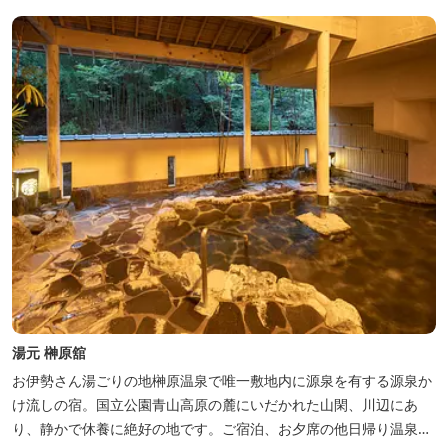
湯元 榊原舘
お伊勢さん湯ごりの地榊原温泉で唯一敷地内に源泉を有する源泉か
け流しの宿。国立公園青山高原の麓にいだかれた山閑、川辺にあ
り、静かで休養に絶好の地です。ご宿泊、お夕席の他日帰り温泉も