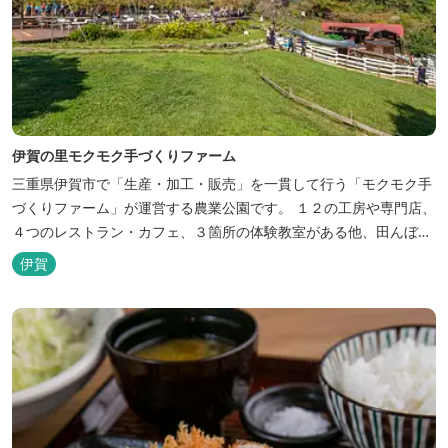
伊賀の里モクモク手づくりファーム
三重県伊賀市で「生産・加工・販売」を一貫して行う「モクモク手
づくりファーム」が運営する農業公園です。 １２の工房や専門店、
４つのレストラン・カフェ、３箇所の体験教室がある他、田んぼや
いかだ池など、「自然や農業」を身近に感じて楽しんでいただける
伊賀
遊び場もあります。 園内では、ミニブタくんたちのショーを見た
り、ウインナーづくりやパンづくりなどの手づくり体験教室や、食
農体験プログラムに参加したり...