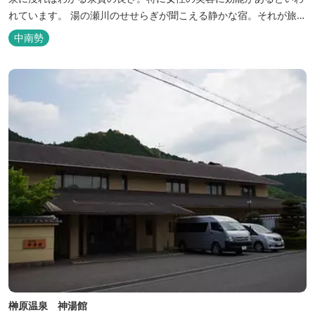
れています。 湯の瀬川のせせらぎが聞こえる静かな宿。それが旅
館 清少納言です。柔らかく滑らかな安らぎの湯や旬の味、心のこ
中南勢
もったおもてなしを心掛けております。 日頃の喧騒から離れ、平安
の才女清少納言もお墨付きの名湯を是非実感してください。
榊原温泉 神湯館