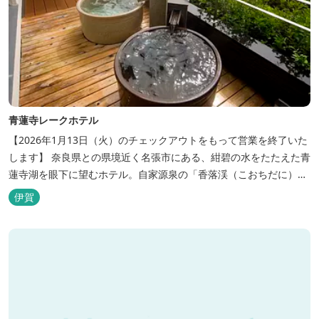
青蓮寺レークホテル
【2026年1月13日（火）のチェックアウトをもって営業を終了いた
します】 奈良県との県境近く名張市にある、紺碧の水をたたえた青
蓮寺湖を眼下に望むホテル。自家源泉の「香落渓（こおちだに）温
泉」は天然アルカリ泉。露天風呂から眺める湖は、遮るものがな
伊賀
く、絶景と評判です。