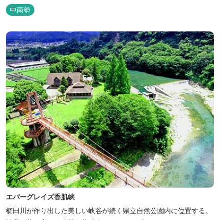
吊り橋をわたれば宿泊施設のエバーグレイズ香肌峡まですぐ。 【イ
中南勢
チオシ名物】 ・味噌カツ丼…地元産の甘味噌を使ったボリュームた
っぷりの丼ぶり。 松阪の観光情報は、松阪観光インフォメ...
エバーグレイズ香肌峡
櫛田川が作り出した美しい峡谷が続く県立自然公園内に位置する。