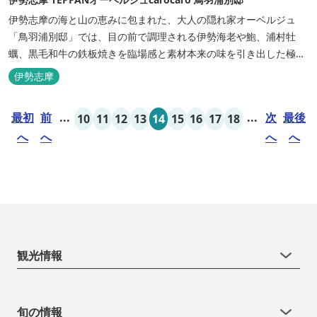
伊勢志摩の海と山の恵みに包まれた、大人の隠れ家オーベルジュ
「鳥羽浦別邸」では、目の前で調理される伊勢海老や鮑、浦村牡
蠣、黒毛和牛の鉄板焼きを臨場感と素材本来の味を引き出した極上
のお料理でご堪能いただけます。露天風呂付きなど6タイプの個性
伊勢志摩
的な客室で、特別なひとときを大切な人と共にお過ごしくださいま
せ。美食と温泉、上質な空間で贅沢な体験をお届けいたします。
最初
前
...
...
次
最後
10
11
12
13
14
15
16
17
18
へ
へ
へ
へ
観光情報
旬の情報