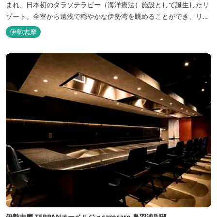
まれ、日本初のタラソテラピー（海洋療法）施設として誕生したリ
ゾート。全室から遠浅で穏やかな伊勢湾を眺めることができ、リラ
ックスした滞在をお楽しみいただけます。滞在中は、目の前の海か
伊勢志摩
らきれいな海水を引き込み、24時間以内に新鮮な状態で使用するタ
ラソテラピーや、季節の海の幸を楽しめるフレンチと日本料理が堪
能できます。
伊勢志摩 TEPPANオーベルジュcarocaro 鳥羽浦別邸