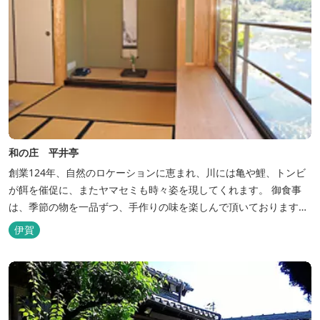
和の庄 平井亭
創業124年、自然のロケーションに恵まれ、川には亀や鯉、トンビ
が餌を催促に、またヤマセミも時々姿を現してくれます。 御食事
は、季節の物を一品ずつ、手作りの味を楽しんで頂いております。
（宿泊一日一組）
伊賀