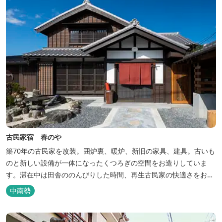
古民家宿 春のや
築70年の古民家を改装。囲炉裏、暖炉、新旧の家具、建具。古いも
のと新しい設備が一体になったくつろぎの空間をお造りしていま
す。滞在中は田舎ののんびりした時間、再生古民家の快適さをお楽
しみください。 【時間】 《 チェックイン 》 15：00～20：00の間
中南勢
にお願いいたします。 《 チェックアウト 》 10：00まで 【御利用
料金】 一日一組様１棟貸し（定員５名） 一...