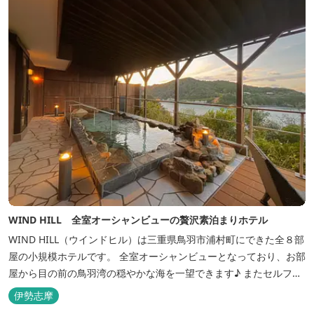
WIND HILL 全室オーシャンビューの贅沢素泊まりホテル
WIND HILL（ウインドヒル）は三重県鳥羽市浦村町にできた全８部
屋の小規模ホテルです。 全室オーシャンビューとなっており、お部
屋から目の前の鳥羽湾の穏やかな海を一望できます♪ またセルフチ
ェックイン方式を採用しているため、好きな時間に非対面でチェッ
伊勢志摩
クインが可能です。 食事提供や接客サービスがない分、リーズナブ