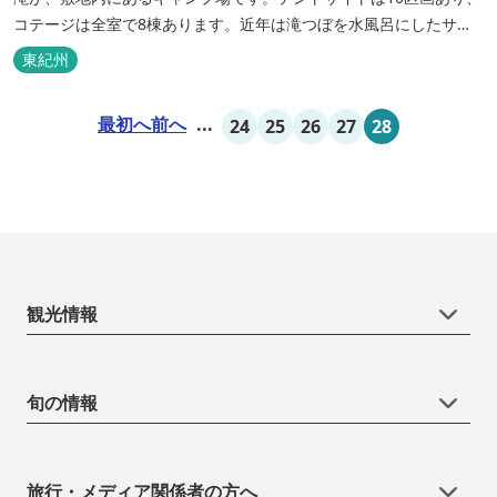
コテージは全室で8棟あります。近年は滝つぼを水風呂にしたサウ
ナが人気です。
東紀州
最初へ
前へ
...
24
25
26
27
28
観光情報
旬の情報
旅行・メディア関係者の方へ