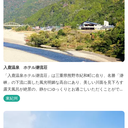
入鹿温泉 ホテル瀞流荘
「入鹿温泉ホテル瀞流荘」は三重県熊野市紀和町に在り、名勝「瀞
峡」の下流に面した風光明媚な高台にあり、美しい川面を見下ろす
露天風呂が絶景の、静かにゆっくりとお過ごしいただくことができ
る温泉宿泊施設です。 熊野古道をはじめ、日本一の棚田と称される
東紀州
丸山千枚田、赤木城跡、熊野本宮大社（熊野三山）、玉置神社が近
くに点在し、和歌山・奈良の遺産や名所からも近いことから観光ア
クセスには大変便利な立地と...