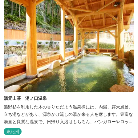
巡る旅の拠点として、当...
湯元山荘 湯ノ口温泉
熊野杉を利用した木の香りただよう温泉棟には、内湯、露天風呂、
立ち湯などがあり、源泉かけ流しの湯が来る人を癒します。豊富な
湯量と良質な温泉で、日帰り入浴はもちろん、バンガローやロッジ
などの宿泊施設も備えているので、宿泊しながらゆったりと温泉を
東紀州
楽しむ人も多いです。