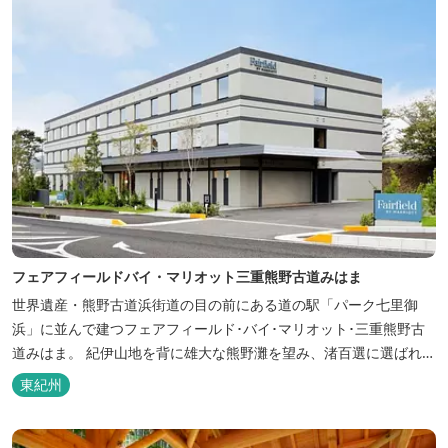
フェアフィールドバイ・マリオット三重熊野古道みはま
世界遺産・熊野古道浜街道の目の前にある道の駅「パーク七里御
浜」に並んで建つフェアフィールド･バイ･マリオット･三重熊野古
道みはま。 紀伊山地を背に雄大な熊野灘を望み、渚百選に選ばれた
七里御浜海岸などの美しい自然が広がります。一年を通して暖かで
東紀州
過ごしやすく、季節を通じて穫れる数々の品種のみかんをはじめ、
豊富な畑の幸や海の幸を堪能していただけます。 風光明媚な御浜を