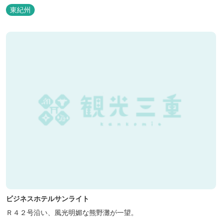
泊の方には日替わりでご用意します。」オーナー様談。もし重なっ
東紀州
た場合は、ごめんなさい。
ビジネスホテルサンライト
Ｒ４２号沿い、風光明媚な熊野灘が一望。